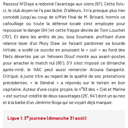
Rassoul N'Diaye a redonné l'avantage aux siens (61'). Cette fois-
ci, le club doyen ne l'a pas lâché. D'ailleurs, il n'a presque plus rien
concédé jusqu'au coup de sifflet final de M. Brisard, hormis ce
cafouillage où toute la défense locale s'est employée pour
repousser le danger (64') et cette frappe déviée de Tom Louchet
(70'). Et dans les arrêts de jeu, Issa Soumaré, profitant d'une
relance laser d'un Mory Diaw se faisant pardonner sa bourde
initiale, a scellé ce succès en poussant le « cuir » au fond des
filets désertés par un Yehvann Diouf monté aux avant-postes
pour arracher le match nul (95'). S'il s'est imposé ce dimanche
après-midi, le HAC peut aussi remercier Arouna Sanganté.
Critiqué, à juste titre au regard de la qualité de ses prestations
précédentes, « le Général » a répondu sur le terrain en bon
capitaine. Auteur d'une copie propre, le n°93 des « Ciel et Marine
» est surtout crédité de deux sauvetages (25', 64') dont un au nez
et à la barbe d'un Jérémie Boga qui se voyait déjà marquer.
e
Ligue 1. 3
journée (dimanche 31 août)