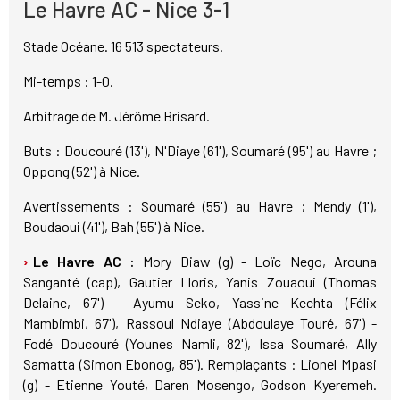
Le Havre AC - Nice 3-1
Stade Océane. 16 513 spectateurs.
Mi-temps : 1-0.
Arbitrage de M. Jérôme Brisard.
Buts : Doucouré (13'), N'Diaye (61'), Soumaré (95') au Havre ;
Oppong (52') à Nice.
Avertissements : Soumaré (55') au Havre ; Mendy (1'),
Boudaoui (41'), Bah (55') à Nice.
Le Havre AC :
Mory Diaw (g) - Loïc Nego, Arouna
Sanganté (cap), Gautier Lloris, Yanis Zouaoui (Thomas
Delaine, 67') - Ayumu Seko, Yassine Kechta (Félix
Mambimbi, 67'), Rassoul Ndiaye (Abdoulaye Touré, 67') -
Fodé Doucouré (Younes Namli, 82'), Issa Soumaré, Ally
Samatta (Simon Ebonog, 85'). Remplaçants : Lionel Mpasi
(g) - Etienne Youté, Daren Mosengo, Godson Kyeremeh.