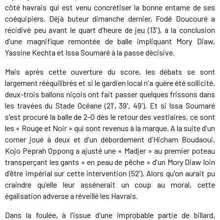
côté havrais qui est venu concrétiser la bonne entame de ses
coéquipiers. Déjà buteur dimanche dernier, Fodé Doucouré a
récidivé peu avant le quart d'heure de jeu (13'), à la conclusion
d'une magnifique remontée de balle impliquant Mory Diaw,
Yassine Kechta et Issa Soumaré à la passe décisive.
Mais après cette ouverture du score, les débats se sont
largement rééquilibrés et si le gardien local n'a guère été sollicité,
deux-trois ballons niçois ont fait passer quelques frissons dans
les travées du Stade Océane (21', 39', 49'). Et si Issa Soumaré
s'est procuré la balle de 2-0 dès le retour des vestiaires, ce sont
les « Rouge et Noir » qui sont revenus à la marque. A la suite d'un
corner joué à deux et d'un débordement d'Hicham Boudaoui,
Kojo Peprah Oppong a ajusté une « Madjer » au premier poteau
transperçant les gants « en peau de pêche » d'un Mory Diaw loin
d'être impérial sur cette intervention (52'). Alors qu'on aurait pu
craindre qu'elle leur assénerait un coup au moral, cette
égalisation adverse a réveillé les Havrais.
Dans la foulée, à l'issue d'une improbable partie de billard,