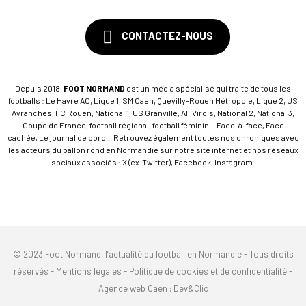
CONTACTEZ-NOUS
Depuis 2018,
FOOT NORMAND
est un média spécialisé qui traite de tous les
footballs : Le Havre AC, Ligue 1, SM Caen, Quevilly-Rouen Métropole, Ligue 2, US
Avranches, FC Rouen, National 1, US Granville, AF Virois, National 2, National 3,
Coupe de France, football régional, football féminin... Face-à-face, Face
cachée, Le journal de bord... Retrouvez également toutes nos chroniques avec
les acteurs du ballon rond en Normandie sur notre site internet et nos réseaux
sociaux associés : X (ex-Twitter), Facebook, Instagram.
© 2023 Foot Normand, l’actualité du football en Normandie - Tous droits
réservés -
Mentions légales
-
Politique de cookies et de confidentialité
-
Agence web Caen
: Dev&Clic