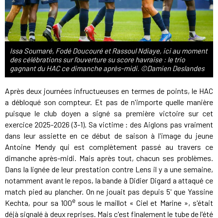
Issa Soumaré, Fodé Doucouré et Rassoul Ndiaye, ici au moment
des célébrations sur l'ouverture su score havraise : le trio
gagnant du HAC ce dimanche après-midi. ©Damien Deslandes
Après deux journées infructueuses en termes de points, le HAC
a débloqué son compteur. Et pas de n'importe quelle manière
puisque le club doyen a signé sa première victoire sur cet
exercice 2025-2026 (3-1). Sa victime : des Aiglons pas vraiment
dans leur assiette en ce début de saison à l'image du jeune
Antoine Mendy qui est complètement passé au travers ce
dimanche après-midi. Mais après tout, chacun ses problèmes.
Dans la lignée de leur prestation contre Lens il y a une semaine,
notamment avant le repos, la bande à Didier Digard a attaqué ce
match pied au plancher. On ne jouait pas depuis 5' que Yassine
e
Kechta, pour sa 100
sous le maillot « Ciel et Marine », s'était
déjà signalé à deux reprises. Mais c'est finalement le tube de l'été