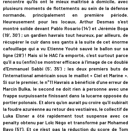
rencontre qu'ils ont le mieux maîtrisé à domicile, avec
plusieurs moments de flottements au sein de la défense
normande, principalement en première période.
Heureusement pour les locaux, Arthur Desmas s'est
montré solide devant Pablo Rosario (14') et Jérémie Boga
(19', 30') ; un gardien havrais tout heureux, par ailleurs, de
récupérer le cuir dans ses gants à la suite de cet énorme
cafouillage qui a vu Etienne Youté sauvé le ballon sur sa
ligne (28') ! Mais si le HAC l'a emporté, c'est surtout parce
qu'il a su (enfin) se montrer efficace à l'image de ce doublé
d'Emmanuel Sabbi (5', 35') ; les deux premiers buts de
l'international américain sous le maillot « Ciel et Marine ».
Si sur le premier, le n°11 Havrais a bénéficié d'une erreur de
Marcin Bulka, le second ne doit rien à personne avec une
frappe surpuissante finissant dans la lucarne opposée du
portier polonais. Et alors qu'on aurait pu croire qu'il subirait
la foudre azuréenne au retour des vestiaires, le collectif de
Luka Elsner a ôté rapidement tout suspense avec ce
penalty obtenu par Loïc Négo et transformé par Mohamed
Bayo (51'). Et ce n'est pas la réduction du score de Tom