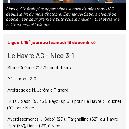
Alors qu'il n'était plus apparu dans le onze de départ du HAC
depuis la fin du mois d'octobre, Emmanuel Sabbi a claqué un
doublé ; ses deux premiers buts sous le maillot « Ciel et Marine
». ©Emmanuel Lelaidier
e
Ligue 1. 16
journée (samedi 16 décembre)
Le Havre AC - Nice 3-1
Stade Océane. 21 971 spectateurs.
Mi-temps : 2-0.
Arbitrage de M. Jérémie Pignard.
Buts : Sabbi (5', 35'), Bayo (sp 51') pour Le Havre ; Louchet
(91') pour Nice.
Avertissements : Sabbi (27'), Targhalline (62') au Havre ;
Bard (55'), Dante (79') à Nice.