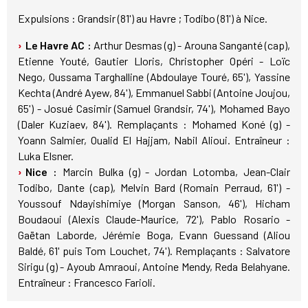
Expulsions : Grandsir (81') au Havre ; Todibo (81') à Nice.
Le Havre AC :
Arthur Desmas (g) - Arouna Sanganté (cap),
Etienne Youté, Gautier Lloris, Christopher Opéri - Loïc
Nego, Oussama Targhalline (Abdoulaye Touré, 65'), Yassine
Kechta (André Ayew, 84'), Emmanuel Sabbi (Antoine Joujou,
65') - Josué Casimir (Samuel Grandsir, 74'), Mohamed Bayo
(Daler Kuziaev, 84'). Remplaçants : Mohamed Koné (g) -
Yoann Salmier, Oualid El Hajjam, Nabil Alioui. Entraîneur :
Luka Elsner.
Nice :
Marcin Bulka (g) - Jordan Lotomba, Jean-Clair
Todibo, Dante (cap), Melvin Bard (Romain Perraud, 61') -
Youssouf Ndayishimiye (Morgan Sanson, 46'), Hicham
Boudaoui (Alexis Claude-Maurice, 72'), Pablo Rosario -
Gaëtan Laborde, Jérémie Boga, Evann Guessand (Aliou
Baldé, 61' puis Tom Louchet, 74'). Remplaçants : Salvatore
Sirigu (g) - Ayoub Amraoui, Antoine Mendy, Reda Belahyane.
Entraîneur : Francesco Farioli.