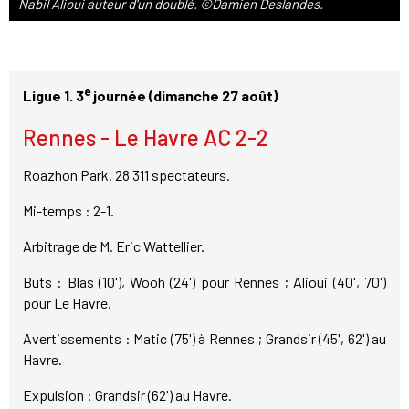
Nabil Alioui auteur d'un doublé. ©Damien Deslandes.
e
Ligue 1. 3
journée (dimanche 27 août)
Rennes - Le Havre AC 2-2
Roazhon Park. 28 311 spectateurs.
Mi-temps : 2-1.
Arbitrage de M. Eric Wattellier.
Buts : Blas (10'), Wooh (24') pour Rennes ; Alioui (40', 70')
pour Le Havre.
Avertissements : Matic (75') à Rennes ; Grandsir (45', 62') au
Havre.
Expulsion : Grandsir (62') au Havre.