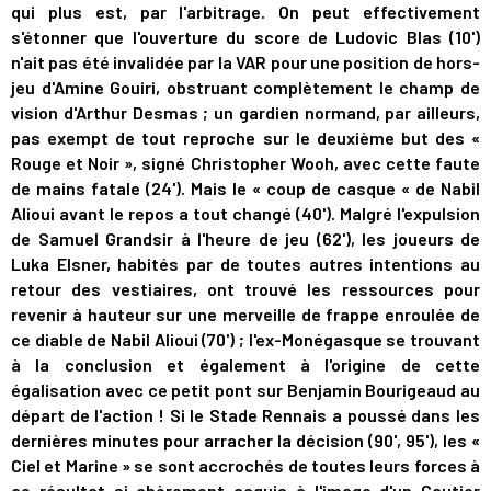
qui plus est, par l'arbitrage. On peut effectivement
s'étonner que l'ouverture du score de Ludovic Blas (10')
n'ait pas été invalidée par la VAR pour une position de hors-
jeu d'Amine Gouiri, obstruant complètement le champ de
vision d'Arthur Desmas ; un gardien normand, par ailleurs,
pas exempt de tout reproche sur le deuxième but des «
Rouge et Noir », signé Christopher Wooh, avec cette faute
de mains fatale (24'). Mais le « coup de casque « de Nabil
Alioui avant le repos a tout changé (40'). Malgré l'expulsion
de Samuel Grandsir à l'heure de jeu (62'), les joueurs de
Luka Elsner, habités par de toutes autres intentions au
retour des vestiaires, ont trouvé les ressources pour
revenir à hauteur sur une merveille de frappe enroulée de
ce diable de Nabil Alioui (70') ; l'ex-Monégasque se trouvant
à la conclusion et également à l'origine de cette
égalisation avec ce petit pont sur Benjamin Bourigeaud au
départ de l'action ! Si le Stade Rennais a poussé dans les
dernières minutes pour arracher la décision (90', 95'), les «
Ciel et Marine » se sont accrochés de toutes leurs forces à
ce résultat si chèrement acquis à l'image d'un Gautier