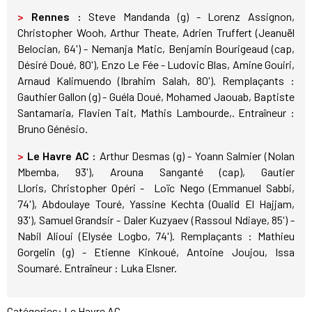
>
Rennes :
Steve Mandanda (g) - Lorenz Assignon,
Christopher Wooh, Arthur Theate, Adrien Truffert (Jeanuël
Belocian, 64') - Nemanja Matic, Benjamin Bourigeaud (cap,
Désiré Doué, 80'), Enzo Le Fée - Ludovic Blas, Amine Gouiri,
Arnaud Kalimuendo (Ibrahim Salah, 80'). Remplaçants :
Gauthier Gallon (g) - Guéla Doué, Mohamed Jaouab, Baptiste
Santamaria, Flavien Tait, Mathis Lambourde,. Entraîneur :
Bruno Génésio.
>
Le Havre AC :
Arthur Desmas (g) - Yoann Salmier (Nolan
Mbemba, 93'), Arouna Sanganté (cap), Gautier
Lloris, Christopher Opéri - Loïc Nego (Emmanuel Sabbi,
74'), Abdoulaye Touré, Yassine Kechta (Oualid El Hajjam,
93'), Samuel Grandsir - Daler Kuzyaev (Rassoul Ndiaye, 85') -
Nabil Alioui (Elysée Logbo, 74'). Remplaçants : Mathieu
Gorgelin (g) - Etienne Kinkoué, Antoine Joujou, Issa
Soumaré. Entraîneur : Luka Elsner.
Catégories:
Le Havre AC