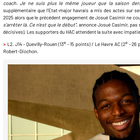
coach. Je ne suis plus le même joueur que la saison derni
supplémentaire que l’Etat-major havrais a mis des actes sur ses
2025 alors que le précédent engagement de Josué Casimir ne courr
s'arrêter là. Ce n'est que le début"
, annonce Josué Casimir, pas 
décisives). Les supporters du HAC attendent la suite avec impati
e
e
>
L2. J14 - Quevilly-Rouen (13
- 15 points) / Le Havre AC (2
- 26 
Robert-Diochon.