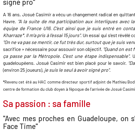
signé pro"
A 16 ans, Josué Casimir a vécu un changement radical en quittant 
Havre.
"A la suite de ma participation aux interligues avec la
équipe de France U16. C’est ainsi que je suis entré en cont
Kharraze*. Il m’a pris à l’essai 15 jours"
. Un essai qui s’est révélé 
"On ne va pas se mentir, ce fut très dur, surtout que je suis ven
sacrifice » nécessaire pour assouvir son objectif.
"Quand on est f
ça passe par la Métropole. C’est une étape indispensable"
. 
guadeloupéens. Josué Casimir est bien placé pour le savoir.
"D
(environ 25 joueurs)
, je suis le seul à avoir signé pro"
.
*Revenu cet été au HAC comme directeur sportif adjoint de Mathieu Bod
centre de formation du club doyen à l’époque de l’arrivée de Josué Casimi
Sa passion : sa famille
"Avec mes proches en Guadeloupe, on s’
Face Time"