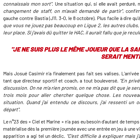
connaissais mon sort"
. Une situation qui, si elle avait perduré
changement de staff, on m’avait demandé de partir"
, confir
gauche contre Bastia (J11. 3-0, le 8 octobre). Plus facile à dire qu’
que vous ne jouez pas beaucoup en Ligue 2, les autres clubs, i
leur place. Si j’avais dû quitter le HAC, il aurait fallu que je rec
"JE NE SUIS PLUS LE MÊME JOUEUR QUE LA SA
SERAIT MENTI
Mais Josué Casimir n’a finalement pas fait ses valises. L’arrivé
tant que directeur sportif et coach, a tout bouleversé.
"En privé
discussion. On ne m’a rien promis, on ne m’a pas dit que je serai
trois mois pour aller chercher quelque chose. Les nouveau
situation. Quand j’ai entendu ce discours, j’ai ressenti u
départ"
.
Le n°23 des « Ciel et Marine » n’a pas eu besoin d’autant de temp
matérialise dès la première journée avec une entrée en jeu à une vi
apparition a agi tel un déclic.
"C’est difficile à expliquer mais 