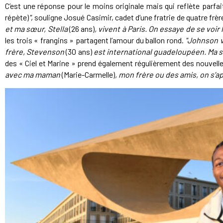
C’est une réponse pour le moins originale mais qui reflète parf
répète)
"
, souligne Josué Casimir, cadet d’une fratrie de quatre frè
et ma sœur, Stella
(26 ans)
, vivent à Paris. On essaye de se voir
les trois « frangins » partagent l’amour du ballon rond.
"Johnson v
frère, Stevenson
(30 ans)
est international guadeloupéen. Ma sœ
des « Ciel et Marine » prend également régulièrement des nouvell
avec ma maman
(Marie-Carmelle)
, mon frère ou des amis, on s’a