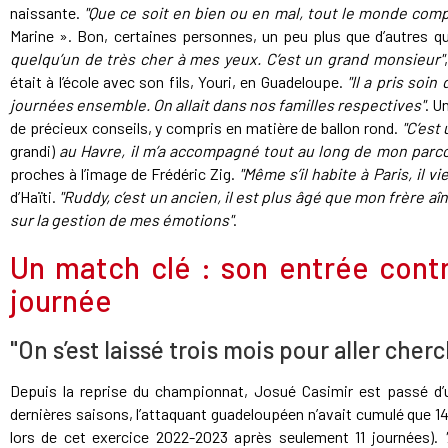
naissante.
"Que ce soit en bien ou en mal, tout le monde comp
Marine ». Bon, certaines personnes, un peu plus que d’autres q
quelqu’un de très cher à mes yeux. C’est un grand monsieur"
était à l’école avec son fils, Youri, en Guadeloupe.
"Il a pris soi
journées ensemble. On allait dans nos familles respectives"
. U
de précieux conseils, y compris en matière de ballon rond.
"C’est
grandi)
au Havre, il m’a accompagné tout au long de mon parc
proches à l’image de Frédéric Zig.
"Même s’il habite à Paris, il 
d’Haïti.
"Ruddy, c’est un ancien, il est plus âgé que mon frère aî
sur la gestion de mes émotions"
.
Un match clé : son entrée contr
journée
"On s’est laissé trois mois pour aller che
Depuis la reprise du championnat, Josué Casimir est passé d’
dernières saisons, l’attaquant guadeloupéen n’avait cumulé que 1
lors de cet exercice 2022-2023 après seulement 11 journées).