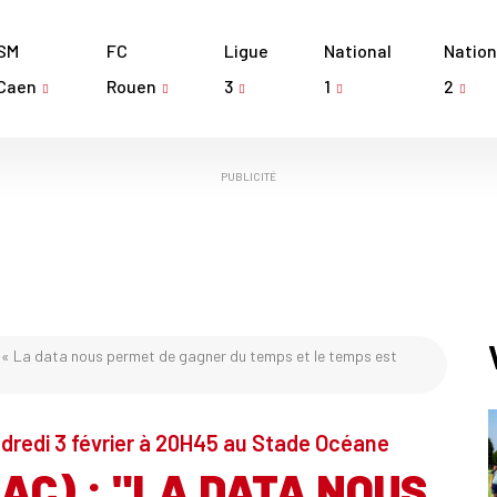
SM
FC
Ligue
National
Nation
Caen
Rouen
3
1
2
PUBLICITÉ
 « La data nous permet de gagner du temps et le temps est
ndredi 3 février à 20H45 au Stade Océane
AC) : "LA DATA NOUS