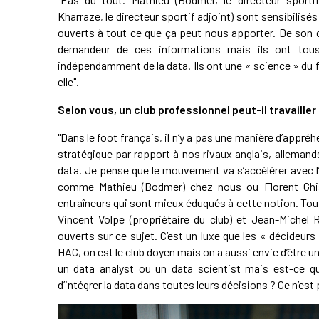
Kharraze, le directeur sportif adjoint) sont sensibilisés 
ouverts à tout ce que ça peut nous apporter. De son 
demandeur de ces informations mais ils ont tous 
indépendamment de la data. Ils ont une « science » du f
elle".
Selon vous, un club professionnel peut-il travailler
"Dans le foot français, il n’y a pas une manière d’appré
stratégique par rapport à nos rivaux anglais, alleman
data. Je pense que le mouvement va s’accélérer avec l
comme Mathieu (Bodmer) chez nous ou Florent Ghiso
entraîneurs qui sont mieux éduqués à cette notion. Tou
Vincent Volpe (propriétaire du club) et Jean-Michel 
ouverts sur ce sujet. C’est un luxe que les « décideur
HAC, on est le club doyen mais on a aussi envie d’être u
un data analyst ou un data scientist mais est-ce que
d’intégrer la data dans toutes leurs décisions ? Ce n’est 