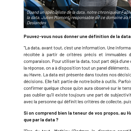
Quand un spécialiste de la data, notre chroniqueur Fabi
la data, Julien Momont, responsable de ce domaine au 
Deslandes
Pouvez-vous nous donner une définition de la data
"La data, avant tout, c’est une information. Une informa
récoltée à partir de critères précis et immuables 
comparaison. Pour utiliser la data, tout part déjà d’un
la réponse, on a à disposition tout un panel d’éléments. 
au Havre. La data est présente dans toutes nos décisi
décisions. Elle fait partie de notre boîte à outils. Parfoi
confirmer quelque chose qu’on aura observé sur le terrain
pas oublier qu’il existe toujours une part de subjecti
avec la personne qui définit les critères de collecte, puis
Si on comprend bien la teneur de vos propos, au H
que par la data ?
"Pas du tout. Mathieu (Bodmer, le directeur sport