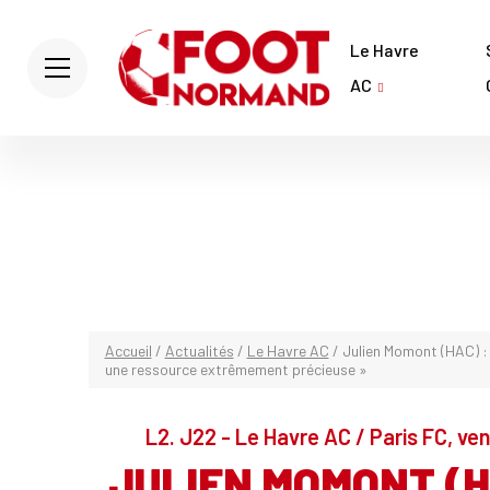
Le Havre
AC
Accueil
/
Actualités
/
Le Havre AC
/
Julien Momont (HAC) :
une ressource extrêmement précieuse »
L2. J22 - Le Havre AC / Paris FC, ve
JULIEN MOMONT (H