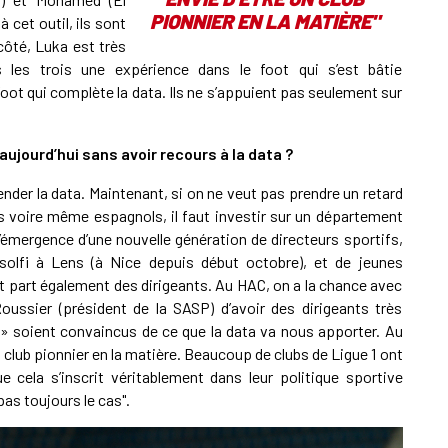
PIONNIER EN LA MATIÈRE"
à cet outil, ils sont
côté, Luka est très
les trois une expérience dans le foot qui s’est bâtie
oot qui complète la data. Ils ne s’appuient pas seulement sur
 aujourd’hui sans avoir recours à la data ?
hender la data. Maintenant, si on ne veut pas prendre un retard
ds voire même espagnols, il faut investir sur un département
’émergence d’une nouvelle génération de directeurs sportifs,
lfi à Lens (à Nice depuis début octobre), et de jeunes
t part également des dirigeants. Au HAC, on a la chance avec
Roussier (président de la SASP) d’avoir des dirigeants très
s » soient convaincus de ce que la data va nous apporter. Au
n club pionnier en la matière. Beaucoup de clubs de Ligue 1 ont
 cela s’inscrit véritablement dans leur politique sportive
pas toujours le cas".