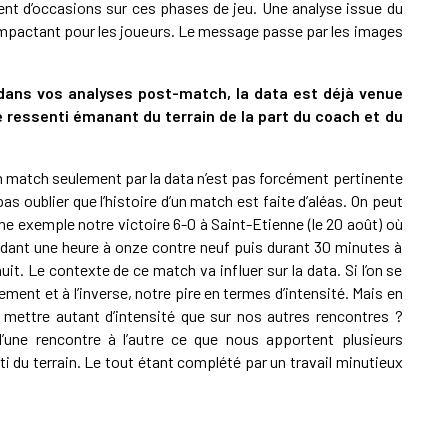
ent d’occasions sur ces phases de jeu. Une analyse issue du
 impactant pour les joueurs. Le message passe par les images
dans vos analyses post-match, la data est déjà venue
e ressenti émanant du terrain de la part du coach et du
un match seulement par la data n’est pas forcément pertinente
 pas oublier que l’histoire d’un match est faite d’aléas. On peut
 exemple notre victoire 6-0 à Saint-Etienne (le 20 août) où
dant une heure à onze contre neuf puis durant 30 minutes à
it. Le contexte de ce match va influer sur la data. Si l’on se
ement et à l’inverse, notre pire en termes d’intensité. Mais en
 mettre autant d’intensité que sur nos autres rencontres ?
d’une rencontre à l’autre ce que nous apportent plusieurs
i du terrain. Le tout étant complété par un travail minutieux