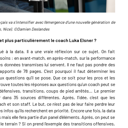
nçais va s'intensifier avec l'émergence d'une nouvelle génération de
s, Nice). ©Damien Deslandes
et plus particulièrement le coach Luka Elsner ?
é à la data. Il a une vraie réflexion sur ce sujet. On fait
esoins : en avant-match, en après-match, sur la performance
ue les données transmises lui servent. Il ne faut pas pondre des
apports de 78 pages. C’est pourquoi il faut déterminer les
x questions qu’il se pose. Que ce soit pour les pros et les
etrouve toutes les réponses aux questions qu’un coach peut se
 défensives, transitions, coups de pied arrêtés… Le premier
dans 35 sources différentes. Après, l’idée, c’est que les
h et son staff. Le but, ce n’est pas de leur faire perdre leur
es infos qu’ils recherchent en priorité. Encore une fois, la data
 mais elle fera partie d’un panel d’éléments. Après, on peut se
le terrain ? Si on prend l’exemple des transitions offensives,