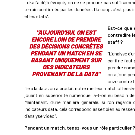
Luka l’a déjà évoqué, on ne se procure pas suffisamm
terrain confirmée par les données. Du coup, c’est plus
et les stats".
Est-ce que 
"AUJOURD'HUI, ON EST
contredire l
ENCORE LOIN DE PRENDRE
staff ?
DES DÉCISIONS CONCRÈTES
PENDANT UN MATCH EN SE
"L’analyse d’
BASANT UNIQUEMENT SUR
car il ne faut
DES INDICATEURS
prendre comme
PROVENANT DE LA DATA"
on a joué pen
onze contre hu
fie à la data, on a produit notre meilleur match offensiv
jouant en supériorité numérique, a-t-on eu besoin de
Maintenant, d’une manière générale, si l’on regarde 
indicateurs data, cela correspond assez bien au ressent
d’analyse vidéo".
Pendant un match, tenez-vous un rôle particulier ?