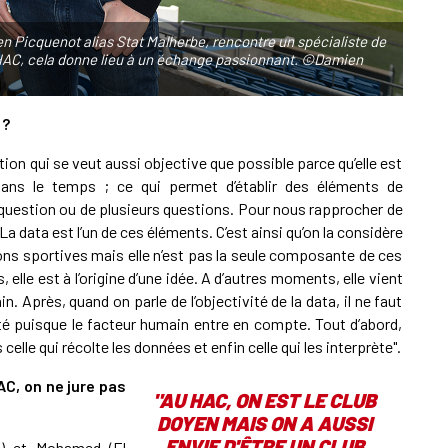
en Picquenot alias Stat Malherbe, rencontre un spécialiste de
HAC, cela donne lieu à un échange passionnant. ©Damien
 ?
tion qui se veut aussi objective que possible parce qu’elle est
dans le temps ; ce qui permet d’établir des éléments de
e question ou de plusieurs questions. Pour nous rapprocher de
La data est l’un de ces éléments. C’est ainsi qu’on la considère
ons sportives mais elle n’est pas la seule composante de ces
s, elle est à l’origine d’une idée. A d’autres moments, elle vient
. Après, quand on parle de l’objectivité de la data, il ne faut
vité puisque le facteur humain entre en compte. Tout d’abord,
 celle qui récolte les données et enfin celle qui les interprète".
AC, on ne jure pas
"AU HAC, ON EST LE CLUB
DOYEN MAIS ON A AUSSI
ENVIE D'ÊTRE UN CLUB
if) et Mohamed (El