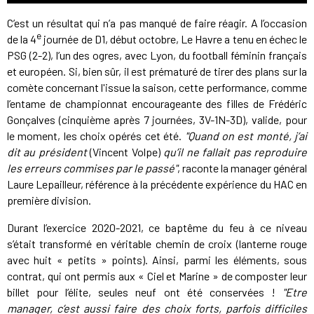
C’est un résultat qui n’a pas manqué de faire réagir. A l’occasion
e
de la 4
journée de D1, début octobre, Le Havre a tenu en échec le
PSG (2-2), l’un des ogres, avec Lyon, du football féminin français
et européen. Si, bien sûr, il est prématuré de tirer des plans sur la
comète concernant l'issue la saison, cette performance, comme
l’entame de championnat encourageante des filles de Frédéric
Gonçalves (cinquième après 7 journées, 3V-1N-3D), valide, pour
le moment, les choix opérés cet été.
"Quand on est monté, j’ai
dit au président
(Vincent Volpe)
qu’il ne fallait pas reproduire
les erreurs commises par le passé"
, raconte la manager général
Laure Lepailleur, référence à la précédente expérience du HAC en
première division.
Durant l’exercice 2020-2021, ce baptême du feu à ce niveau
s’était transformé en véritable chemin de croix (lanterne rouge
avec huit « petits » points). Ainsi, parmi les éléments, sous
contrat, qui ont permis aux « Ciel et Marine » de composter leur
billet pour l’élite, seules neuf ont été conservées !
"Etre
manager, c’est aussi faire des choix forts, parfois difficiles