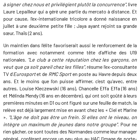
à signer chez nous et privilégient plutôt la concurrence"
, livre
Laure Lepailleur qui a géré une partie du mercato à distance. Et
pour cause, l’ex-internationale tricolore a donné naissance en
juillet à une deuxième petite fille ; Jaya ayant rejoint sa grande
sœur, Thaïs (2 ans).
Un maintien dans l’élite favoriserait aussi le renforcement de la
formation avec notamment comme tête d’affiche des U19
nationales.
"Le club a cette réputation chez les garçons, on
veut que ça soit pareil chez les filles"
, résume l’ex-consultante
TV d’
Eurosport
et de
RMC Sport
en poste au Havre depuis deux
ans. Et le moins que l’on puisse affirmer, c’est qu’avec, entre
autres, Louise Kleczewski (16 ans), Chancelle Effa Effa (16 ans)
et Mélinda Mendy (16 ans en décembre), qui ont soit goûté à leurs
premières minutes en D1 ou ont figuré sur une feuille de match, la
relève est déjà largement mise en avant chez les « Ciel et Marine
».
"L’âge ne doit pas être un frein. Si elles ont le niveau, on
intègre un maximum de jeunes dans notre groupe"
. Pour ne
rien gâcher, ce sont toutes des Normandes comme leur manager
général, conférant encore un peu plus au HAC l’image de porte-