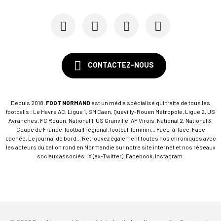
CONTACTEZ-NOUS
Depuis 2018,
FOOT NORMAND
est un média spécialisé qui traite de tous les
footballs : Le Havre AC, Ligue 1, SM Caen, Quevilly-Rouen Métropole, Ligue 2, US
Avranches, FC Rouen, National 1, US Granville, AF Virois, National 2, National 3,
Coupe de France, football régional, football féminin... Face-à-face, Face
cachée, Le journal de bord... Retrouvez également toutes nos chroniques avec
les acteurs du ballon rond en Normandie sur notre site internet et nos réseaux
sociaux associés : X (ex-Twitter), Facebook, Instagram.