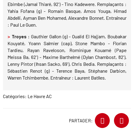
Ebimbe (Jamal Thiaré, 92') - Tino Kadewere. Remplaçants :
Yahia Fofana (g) - Romain Basque, Amos Youga, Himad
Abdelli, Ayman Ben Mohamed, Alexandre Bonnet. Entraîneur
: Paul Le Guen.
>
Troyes :
Gauthier Gallon (g) - Oualid El Hajjam, Boubakar
Kouyaté, Yoann Salmier (cap), Stone Mambo - Florian
Tardieu, Rayan Raveloson, Rominigue Kouamé (Pape
Meissa Ba, 62') - Maxime Barthelmé (Dylan Chambost, 82'),
Lenny Pintor (Ihsan Sacko, 69'), Chris Bedia. Remplaçants :
Sébastien Renot (g) - Terence Baya, Stéphane Darbion,
Warren Tchimbembe. Entraîneur : Laurent Batlles.
Catégories:
Le Havre AC
PARTAGER: