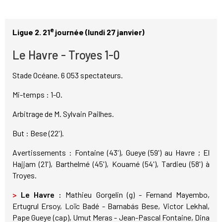
e
Ligue 2. 21
journée (lundi 27 janvier)
Le Havre - Troyes 1-0
Stade Océane. 6 053 spectateurs.
Mi-temps : 1-0.
Arbitrage de M. Sylvain Pailhes.
But : Bese (22').
Avertissements : Fontaine (43'), Gueye (59') au Havre ; El
Hajjam (21'), Barthelmé (45'), Kouamé (54'), Tardieu (58') à
Troyes.
>
Le Havre :
Mathieu Gorgelin (g) - Fernand Mayembo,
Ertugrul Ersoy, Loïc Badé - Barnabás Bese, Victor Lekhal,
Pape Gueye (cap), Umut Meras - Jean-Pascal Fontaine, Dina