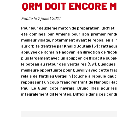
QRM DOIT ENCORE 
Publié le
7 juillet 2021
Pour leur deuxième match de préparation, QRM et le
été dominés par Amiens pour son premier rendez
meilleur visage, notamment avant le repos, en s'i
sur orbite d'entrée par Khalid Boutaïb (5') ; l'atta
appuyée de Romain Padovani en direction de Nicolas
plus largement avec un soupçon d'efficacité suppl
le poteau au retour des vestiaires (59'). Quelques
meilleure opportunité pour Quevilly avec cette frap
relais de Mathieu Gorgelin (touché à l'épaule gauc
repoussant un coup franc rentrant de Manoubi Hadd
Paul Le Guen côté havrais, Bruno Irles pour le
intégralement différentes. Difficile dans ces cond