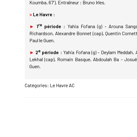
Koumba, 67'). Entraîneur : Bruno Irles.
>
Le Havre :
re
►
1
période :
Yahia Fofana (g) - Arouna Sang
Richardson, Alexandre Bonnet (cap), Quentin Cornette
Paul le Guen.
e
►
2
période :
Yahia Fofana (g) - Deylam Meddah, 
Lekhal (cap), Romain Basque, Abdoulah Ba - Josué C
Guen.
Catégories:
Le Havre AC