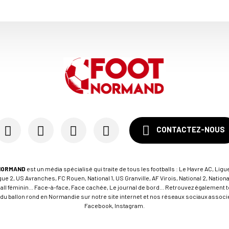
CONTACTEZ-NOUS
NORMAND
est un média spécialisé qui traite de tous les footballs : Le Havre AC, Ligue
e 2, US Avranches, FC Rouen, National 1, US Granville, AF Virois, National 2, Nation
tball féminin... Face-à-face, Face cachée, Le journal de bord... Retrouvez égalemen
du ballon rond en Normandie sur notre site internet et nos réseaux sociaux associés
Facebook, Instagram.