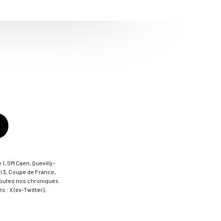
 1, SM Caen, Quevilly-
al 3, Coupe de France,
t toutes nos chroniques
 : X (ex-Twitter),