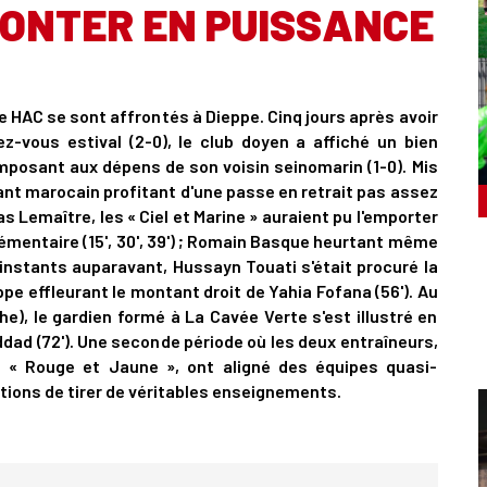
MONTER EN PUISSANCE
 HAC se sont affrontés à Dieppe. Cinq jours après avoir
-vous estival (2-0), le club doyen a affiché un bien
mposant aux dépens de son voisin seinomarin (1-0). Mis
quant marocain profitant d'une passe en retrait pas assez
 Lemaître, les « Ciel et Marine » auraient pu l'emporter
émentaire (15', 30', 39') ; Romain Basque heurtant même
 instants auparavant, Hussayn Touati s'était procuré la
pe effleurant le montant droit de Yahia Fofana (56'). Au
he), le gardien formé à La Cavée Verte s'est illustré en
ad (72'). Une seconde période où les deux entraîneurs,
s « Rouge et Jaune », ont aligné des équipes quasi-
itions de tirer de véritables enseignements.