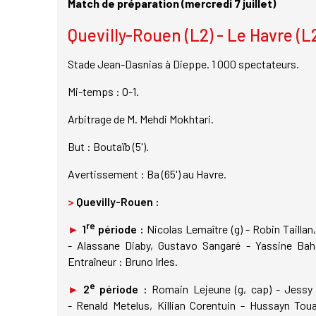
Match de préparation (mercredi 7 juillet)
Quevilly-Rouen (L2) - Le Havre (L2
Stade Jean-Dasnias à Dieppe. 1 000 spectateurs.
Mi-temps : 0-1.
Arbitrage de M. Mehdi Mokhtari.
But : Boutaïb (5').
Avertissement : Ba (65') au Havre.
>
Quevilly-Rouen :
re
►
1
période :
Nicolas Lemaître (g) - Robin Taill
- Alassane Diaby, Gustavo Sangaré - Yassine Bah
Entraîneur : Bruno Irles.
e
►
2
période :
Romain Lejeune (g, cap) - Jessy 
- Renald Metelus, Killian Corentuin - Hussayn Tou