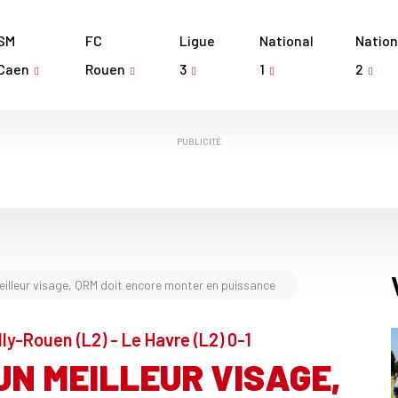
SM
FC
Ligue
National
Nation
Caen
Rouen
3
1
2
PUBLICITÉ
illeur visage, QRM doit encore monter en puissance
ly-Rouen (L2) - Le Havre (L2) 0-1
UN MEILLEUR VISAGE,