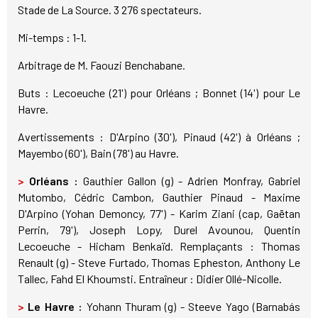
Stade de La Source. 3 276 spectateurs.
Mi-temps : 1-1.
Arbitrage de M. Faouzi Benchabane.
Buts : Lecoeuche (21') pour Orléans ; Bonnet (14') pour Le
Havre.
Avertissements : D'Arpino (30'), Pinaud (42') à Orléans ;
Mayembo (60'), Bain (78') au Havre.
>
Orléans :
Gauthier Gallon (g) - Adrien Monfray, Gabriel
Mutombo, Cédric Cambon, Gauthier Pinaud - Maxime
D'Arpino (Yohan Demoncy, 77') - Karim Ziani (cap, Gaëtan
Perrin, 79'), Joseph Lopy, Durel Avounou, Quentin
Lecoeuche - Hicham Benkaïd. Remplaçants : Thomas
Renault (g) - Steve Furtado, Thomas Epheston, Anthony Le
Tallec, Fahd El Khoumsti. Entraîneur : Didier Ollé-Nicolle.
>
Le Havre :
Yohann Thuram (g) - Steeve Yago (Barnabás