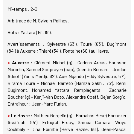
Mi-temps : 2-0.
Arbitrage de M. Sylvain Pailhes.
Buts : Yattara (14', 18').
Avertissements : Sylvestre (63'), Touré (63'), Dugimont
(84') à Auxerre ; Thiaré (34'), Fontaine (60') au Havre.
>
Auxerre :
Clément Michel (g) - Carlens Arcus, Harisson
Marcelin, Samuel Souprayen (cap), Quentin Bernard - Jordan
Adéoti (Yanis Merdji, 82'), Axel Ngando (Eddy Sylvestre, 57'),
Birama Touré - Michaël Barreto (Hamza Sakhi, 73'), Rémi
Dugimont, Mohamed Yattara. Remplaçants : Zacharie
Boucher (g) - Kenji-Van Boto, Alexandre Coeff, Dejan Sorgic.
Entraîneur : Jean-Marc Furlan.
>
Le Havre :
Mathieu Gorgelin (g) - Barnabás Bese (Ebenezer
Assifuah, 84'), Ertugrul Ersoy, Samba Camara, Woyo
Coulibaly - Dina Ebimbe (Hervé Bazile, 66'), Jean-Pascal