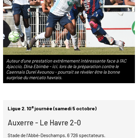
Auteur d'une prestation extrêmement intéressante face à l'AC
Ajaccio, Dina Ebimbe - ici, lors de la préparation contre le
Caennais Durel Avounou - pourrait se révéler être la bonne
surprise du mercato havrais.
e
Ligue 2. 10
journée (samedi 5 octobre)
Auxerre - Le Havre 2-0
Stade de l'Abbé-Deschamps. 6 726 spectateurs.