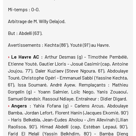
Mi-temps : 0-0.
Arbitrage de M. Willy Delajod.
But : Abdelli (63').
Avertissements : Kechta (86'), Youté (91') au Havre.
Le Havre AC :
Arthur Desmas (g) - Timothée Pembélé,
Etienne Youté, Gautier Lloris - Josué Casimir (cap, Antoine
Joujou, 77'), Daler Kuziaev (Steve Ngoura, 61'), Abdoulaye
Touré, Christophe Opéri - Emmanuel Sabbi (Yassine Kechta,
61'), Issa Soumaré, André Ayew. Remplaçants : Mathieu
Gorgelin (g) - Yoann Salmier, Loïc Nego, Yanis Zouaoui,
Samuel Grandsir, Rassoul Ndiaye. Entraîneur : Didier Digard.
Angers :
Yahia Fofana (g) - Carlens Arcus, Abdoulaye
Bamba, Jordan Lefort, Florent Hanin (Jacques Ekomié, 90')
- Haris Belkebla, Jean-Eudes Aholou - Jim Allevinah (Lilian
Raolisoa, 90'), Himad Abdelli (cap, Estéban Lepaul, 90'),
Farid El Melali (Yassin Belkhdim, 80') - Bamba Dieng