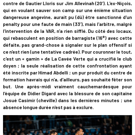
contre de Gautier Lloris sur Jim Allevinah (20'). L'ex-Niçois,
qui en voulant sauver son camp sur une énième situation
dangereuse angevine, aurait pu (dû) être sanctionné d'un
penalty pour une faute de main (33'), mais l'arbitre, malgré
l'intervention de la VAR, n'a rien sifflé. Du côté des locaux,
e
qui rebasculent en position de barragiste (16
) avec cette
défaite, pas grand-chose à signaler sur le plan offensif si
ce n'est rien (une tentative cadrée). Pour couronner le tout,
c'est un « gamin » de La Cavée Verte qui a crucifié le club
doyen ; la seule réalisation de cette confrontation ayant
été inscrite par Himad Abdelli ; un pur produit du centre de
formation havrais qui n'a, d'ailleurs, pas souhaité fêter son
but. Une après-midi vraiment cauchemardesque pour
l'équipe de Didier Digard avec la blessure de son capitaine
Josué Casimir (cheville) dans les dernières minutes ; une
absence longue durée n'est pas à exclure.