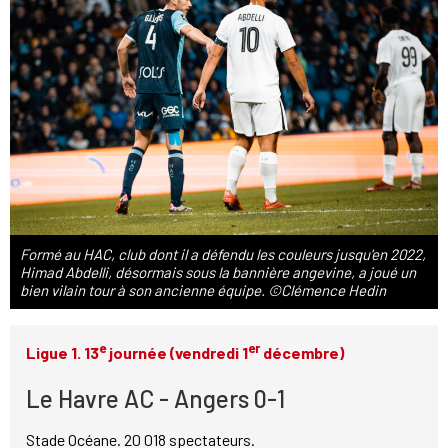
Formé au HAC, club dont il a défendu les couleurs jusqu'en 2022,
Himad Abdelli, désormais sous la bannière angevine, a joué un
bien vilain tour à son ancienne équipe. ©Clémence Hedin
e
er
Ligue 1. 13
journée (vendredi 1
décembre)
Le Havre AC - Angers 0-1
Stade Océane. 20 018 spectateurs.