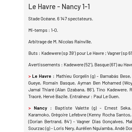
Le Havre - Nancy 1-1
Stade Océane. 6 147 spectateurs.
Mi-temps : 1-0.
Arbitrage de M. Nicolas Rainville.
Buts : Kadewere (sp 39') pour Le Havre ; Vagner (sp 61
Avertissements : Kadewere (52'), Basque (61') au Havre 
>
Le Havre :
Mathieu Gorgelin (g) - Barnabás Bese
Gueye, Romain Basque, Ayman Ben Mohamed (Woyo C
Jamal Thiaré (Alan Dzabana, 86'), Tino Kadewere. R
Traoré, Hervé Bazile. Entraîneur : Paul Le Guen.
>
Nancy :
Baptiste Valette (g) - Ernest Seka
Karamoko, Grégoire Lefebvre (Kenny Rocha Santos, 4
(Dorian Bertrand, 84') - Vagner Dias Gonçalves, Ma
Sourzac (g) - Loris Nery, Aurélien Nguiamba, Andé Do