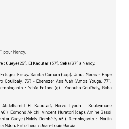
') pour Nancy.
; Gueye (25'), El Kaoutari (37'), Seka (67') à Nancy.
, Ertugrul Ersoy, Samba Camara (cap), Umut Meras - Pape
oulibaly, 76') - Ebenezer Assifuah (Amos Youga, 77'),
emplaçants : Yahia Fofana (g) - Yacouba Coulibaly, Baba
, Abdelhamid El Kaoutari, Hervé Lyboh - Souleymane
6'), Edmond Akichi, Vincent Muratori (cap), Amine Bassi
khtar Gueye (Malaly Dembélé, 46'). Remplaçants : Martin
na Ndoh. Entraîneur : Jean-Louis Garcia.