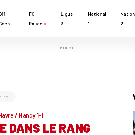
SM
FC
Ligue
National
Nation
Caen
Rouen
3
1
2
PUBLICITÉ
 rang
 Havre / Nancy 1-1
E DANS LE RANG