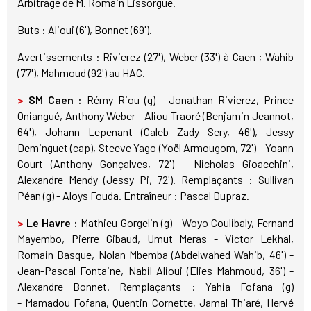
Arbitrage de M. Romain Lissorgue.
Buts : Alioui (6'), Bonnet (69').
Avertissements : Rivierez (27'), Weber (33') à Caen ; Wahib
(77'), Mahmoud (92') au HAC.
>
SM Caen :
Rémy Riou (g) - Jonathan Rivierez, Prince
Oniangué, Anthony Weber - Aliou Traoré (Benjamin Jeannot,
64'), Johann Lepenant (Caleb Zady Sery, 46'), Jessy
Deminguet (cap), Steeve Yago (Yoël Armougom, 72') - Yoann
Court (Anthony Gonçalves, 72') - Nicholas Gioacchini,
Alexandre Mendy (Jessy Pi, 72'). Remplaçants : Sullivan
Péan (g) - Aloys Fouda. Entraîneur : Pascal Dupraz.
>
Le Havre :
Mathieu Gorgelin (g) - Woyo Coulibaly, Fernand
Mayembo, Pierre Gibaud, Umut Meras - Victor Lekhal,
Romain Basque, Nolan Mbemba (Abdelwahed Wahib, 46') -
Jean-Pascal Fontaine, Nabil Alioui (Elies Mahmoud, 36') -
Alexandre Bonnet. Remplaçants : Yahia Fofana (g)
- Mamadou Fofana, Quentin Cornette, Jamal Thiaré, Hervé