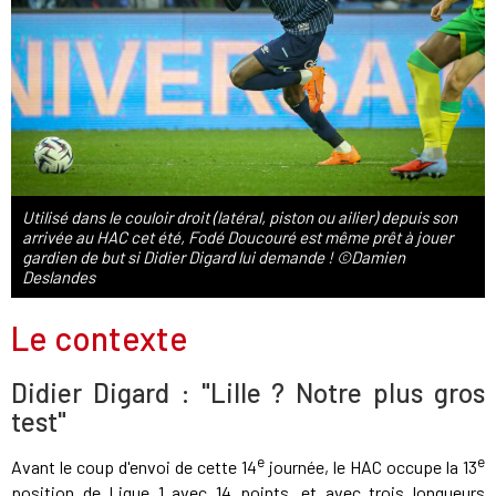
Utilisé dans le couloir droit (latéral, piston ou ailier) depuis son
arrivée au HAC cet été, Fodé Doucouré est même prêt à jouer
gardien de but si Didier Digard lui demande ! ©Damien
Deslandes
Le contexte
Didier Digard : "Lille ? Notre plus gros
test"
e
e
Avant le coup d'envoi de cette 14
journée, le HAC occupe la 13
position de Ligue 1 avec 14 points, et avec trois longueurs