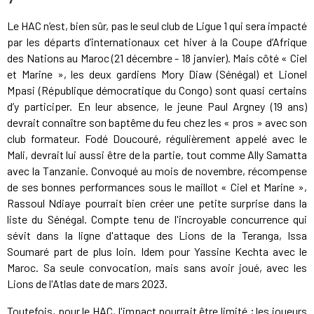
Le HAC n’est, bien sûr, pas le seul club de Ligue 1 qui sera impacté
par les départs d’internationaux cet hiver à la Coupe d’Afrique
des Nations au Maroc (21 décembre - 18 janvier). Mais côté « Ciel
et Marine », les deux gardiens Mory Diaw (Sénégal) et Lionel
Mpasi (République démocratique du Congo) sont quasi certains
d’y participer. En leur absence, le jeune Paul Argney (19 ans)
devrait connaître son baptême du feu chez les « pros » avec son
club formateur. Fodé Doucouré, régulièrement appelé avec le
Mali, devrait lui aussi être de la partie, tout comme Ally Samatta
avec la Tanzanie. Convoqué au mois de novembre, récompense
de ses bonnes performances sous le maillot « Ciel et Marine »,
Rassoul Ndiaye pourrait bien créer une petite surprise dans la
liste du Sénégal. Compte tenu de l'incroyable concurrence qui
sévit dans la ligne d'attaque des Lions de la Teranga, Issa
Soumaré part de plus loin. Idem pour Yassine Kechta avec le
Maroc. Sa seule convocation, mais sans avoir joué, avec les
Lions de l'Atlas date de mars 2023.
Toutefois, pour le HAC, l'impact pourrait être limité ; les joueurs