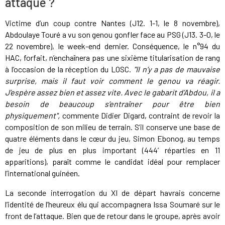
attaque ?
Victime d’un coup contre Nantes (J12. 1-1, le 8 novembre),
Abdoulaye Touré a vu son genou gonfler face au PSG (J13. 3-0, le
22 novembre), le week-end dernier. Conséquence, le n°94 du
HAC, forfait, n’enchaînera pas une sixième titularisation de rang
à l’occasion de la réception du LOSC.
"Il n’y a pas de mauvaise
surprise, mais il faut voir comment le genou va réagir.
J’espère assez bien et assez vite. Avec le gabarit d’Abdou, il a
besoin de beaucoup s’entraîner pour être bien
physiquement",
commente Didier Digard, contraint de revoir la
composition de son milieu de terrain. S’il conserve une base de
quatre éléments dans le cœur du jeu, Simon Ebonog, au temps
de jeu de plus en plus important (444’ réparties en 11
apparitions), paraît comme le candidat idéal pour remplacer
l’international guinéen.
La seconde interrogation du XI de départ havrais concerne
l’identité de l’heureux élu qui accompagnera Issa Soumaré sur le
front de l’attaque. Bien que de retour dans le groupe, après avoir