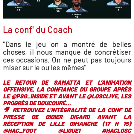
La conf' du Coach
"Dans le jeu on a montré de belles
choses, il nous manque de concrétiser
ces occasions. On ne peut pas toujours
miser sur le ou les mêmes"
LE RETOUR DE SAMATTA ET L’ANIMATION
OFFENSIVE, LA CONFIANCE DU GROUPE APRÈS
LE
@PSG_INSIDE
ET AVANT LE
@LOSCLIVE
, LES
PROGRÈS DE DOUCOURÉ…
🎥 RETROUVEZ L’INTÉGRALITÉ DE LA CONF DE
PRESSE DE DIDIER DIGARD AVANT LA
RÉCEPTION DE LILLE DIMANCHE (17 H 15)
@HAC_FOOT
@LIGUE1
#HACLOSC