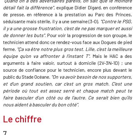
"Quand on a des adversaires pareils, on sait que le moindre
détail fait la différence",
explique Didier Digard, en conférence
de presse, en référence à la prestation au Parc des Princes,
séduisante mais stérile, il y a une semaine (3-0).
"Contre le PSG,
il y a une grosse frustration, c’est de ne pas marquer et aussi
de donner les buts".
Pour voir la progression de son groupe, le
technicien attend donc ce rendez-vous face aux Dogues de pied
ferme.
"Ça va être notre plus gros test. Lille, c’est la meilleure
équipe qu’on va affronter à l’instant T"
. Mais le HAC a des
arguments à faire valoir, surtout à domicile (2V-3N-1D) ; une
source de confiance pour le technicien, encore plus devant le
public du Stade Océane.
"On va avoir besoin de nos supporters,
et d’un grand soutien, car c’est un gros match. C’est une
période où tout est assez serré et chaque match peut te
faire basculer d’un côté ou de l’autre. Ce serait bien qu’ils
nous aident à basculer du bon côté"
.
Le chiffre
7