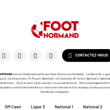
CONTACTEZ-NOUS
NORMAND
est un média spécialisé qui traite de tous les footballs : Le Havre AC, Ligue
e 2, US Avranches, FC Rouen, National 1, US Granville, AF Virois, National 2, Nation
tball féminin... Face-à-face, Face cachée, Le journal de bord... Retrouvez égalemen
du ballon rond en Normandie sur notre site internet et nos réseaux sociaux associés
Facebook, Instagram.
SM Caen
Ligue 3
National 1
National 2