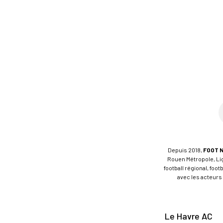
Depuis 2018,
FOOT 
Rouen Métropole, Ligu
football régional, foo
avec les acteurs 
Le Havre AC