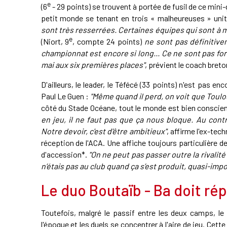
e
(6
- 29 points) se trouvent à portée de fusil de ce mini-g
petit monde se tenant en trois « malheureuses » uni
sont très resserrées. Certaines équipes qui sont à m
e
(Niort, 9
, compte 24 points)
ne sont pas définitive
championnat est encore si long... Ce ne sont pas for
mai aux six premières places"
, prévient le coach breto
D'ailleurs, le leader, le Téfécé (33 points) n'est pas
Paul Le Guen :
"Même quand il perd, on voit que Toulo
côté du Stade Océane, tout le monde est bien conscien
en jeu, il ne faut pas que ça nous bloque. Au cont
Notre devoir, c'est d'être ambitieux"
, affirme l'ex-tec
réception de l'ACA. Une affiche toujours particulière d
d'accession*.
"On ne peut pas passer outre la rivalité
n’étais pas au club quand ça s’est produit, quasi-imp
Le duo Boutaïb - Ba doit ré
Toutefois, malgré le passif entre les deux camps, l
l'époque et les duels se concentrer à l'aire de jeu. Cett