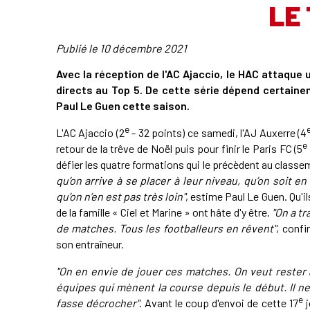
LE 
Publié le
10 décembre 2021
Avec la réception de l'AC Ajaccio, le HAC attaque
directs au Top 5. De cette série dépend certai
Paul Le Guen cette saison.
e
L'AC Ajaccio (2
- 32 points) ce samedi, l'AJ Auxerre (4
e
retour de la trêve de Noël puis pour finir le Paris FC (5
défier les quatre formations qui le précèdent au classe
qu’on arrive à se placer à leur niveau, qu’on soit e
qu’on n’en est pas très loin"
, estime Paul Le Guen. Qu'i
de la famille « Ciel et Marine » ont hâte d'y être.
"On a tr
de matches. Tous les footballeurs en rêvent"
, confi
son entraîneur.
"On en envie de jouer ces matches.
On veut rester
équipes qui mènent la course depuis le début. Il ne
e
fasse décrocher"
. Avant le coup d'envoi de cette 17
j