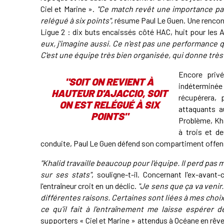
Ciel et Marine ».
"Ce match revêt une importance part
relégué à six points"
, résume Paul Le Guen. Une rencon
Ligue 2 : dix buts encaissés côté HAC, huit pour les 
eux, j'imagine aussi. Ce n'est pas une performance qu'
C'est une équipe très bien organisée, qui donne très
Encore priv
"SOIT ON REVIENT À
indéterminée 
HAUTEUR D'AJACCIO, SOIT
récupérera,
ON EST RELÉGUÉ À SIX
attaquants a
POINTS
"
Problème, Kh
à trois et d
conduite, Paul Le Guen défend son compartiment offens
"Khalid travaille beaucoup pour l'équipe. Il perd pas
sur ses stats"
, souligne-t-il. Concernant l'ex-avant
l'entraîneur croit en un déclic.
"Je sens que ça va venir.
différentes raisons. Certaines sont liées à mes choix 
ce qu'il fait à l'entraînement me laisse espérer d
supporters « Ciel et Marine » attendus à Océane en rêven