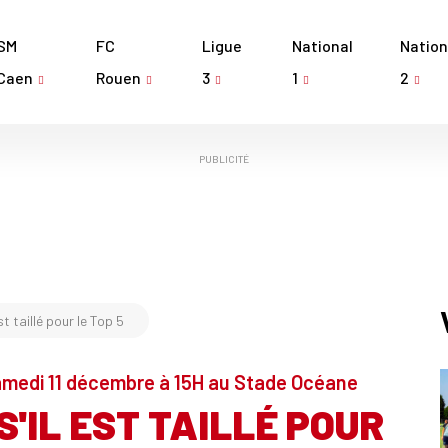
SM
FC
Ligue
National
Nation
Caen
Rouen
3
1
2
PUBLICITÉ
t taillé pour le Top 5
samedi 11 décembre à 15H au Stade Océane
S'IL EST TAILLÉ POUR