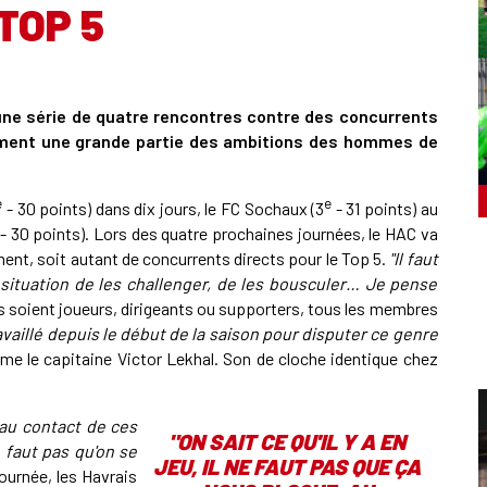
TOP 5
 une série de quatre rencontres contre des concurrents
nement une grande partie des ambitions des hommes de
e
e
- 30 points) dans dix jours, le FC Sochaux (3
- 31 points) au
- 30 points). Lors des quatre prochaines journées, le HAC va
ment, soit autant de concurrents directs pour le Top 5.
"Il faut
n situation de les challenger, de les bousculer… Je pense
ls soient joueurs, dirigeants ou supporters, tous les membres
availlé depuis le début de la saison pour disputer ce genre
rme le capitaine Victor Lekhal. Son de cloche identique chez
 au contact de ces
"
ON SAIT CE QU'IL Y A EN
 faut pas qu'on se
JEU, IL NE FAUT PAS QUE ÇA
ournée, les Havrais