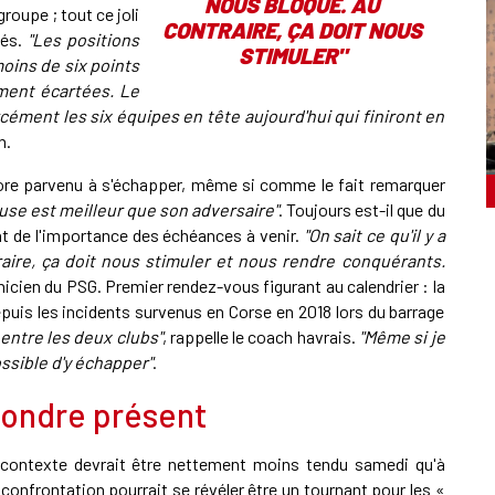
NOUS BLOQUE. AU
roupe ; tout ce joli
CONTRAIRE, ÇA DOIT NOUS
tés.
"Les positions
STIMULER
"
oins de six points
ment écartées. Le
cément les six équipes en tête aujourd'hui qui finiront en
n.
 encore parvenu à s'échapper, même si comme le fait remarquer
use est meilleur que son adversaire"
. Toujours est-il que du
t de l'importance des échéances à venir.
"On sait ce qu'il y a
raire, ça doit nous stimuler et nous rendre conquérants.
hnicien du PSG. Premier rendez-vous figurant au calendrier : la
epuis les incidents survenus en Corse en 2018 lors du barrage
 entre les deux clubs"
, rappelle le coach havrais.
"Même si je
ossible d'y échapper"
.
pondre présent
e contexte devrait être nettement moins tendu samedi qu'à
e confrontation pourrait se révéler être un tournant pour les «