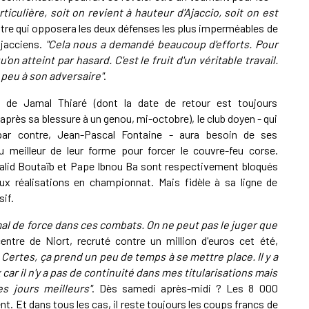
iculière, soit on revient à hauteur d'Ajaccio, soit on est
tre qui opposera les deux défenses les plus imperméables de
Ajacciens.
"Cela nous a demandé beaucoup d'efforts. Pour
on atteint par hasard. C'est le fruit d'un véritable travail.
 peu à son adversaire"
.
é de Jamal Thiaré (dont la date de retour est toujours
après sa blessure à un genou, mi-octobre), le club doyen - qui
 par contre, Jean-Pascal Fontaine - aura besoin de ses
u meilleur de leur forme pour forcer le couvre-feu corse.
alid Boutaïb et Pape Ibnou Ba sont respectivement bloqués
eux réalisations en championnat. Mais fidèle à sa ligne de
if.
 mal de force dans ces combats. On ne peut pas le juger que
-centre de Niort, recruté contre un million d'euros cet été,
 Certes, ça prend un peu de temps à se mettre place. Il y a
car il n'y a pas de continuité dans mes titularisations mais
es jours meilleurs"
. Dès samedi après-midi ? Les 8 000
t. Et dans tous les cas, il reste toujours les coups francs de