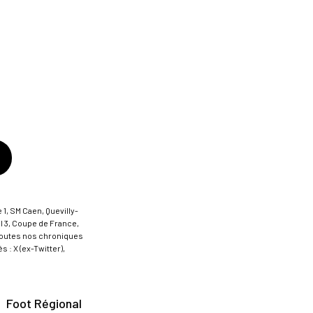
 1, SM Caen, Quevilly-
al 3, Coupe de France,
t toutes nos chroniques
 : X (ex-Twitter),
Foot Régional