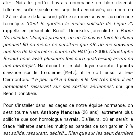
aller. Mais le portier havrais commande un bloc défensif
tellement solide (seulement sept buts encaissés, un record en
L2 à ce stade de la saison) qu'il se retrouve souvent au chômage
technique.
"C'est le gardien le moins sollicité de Ligue 2"
,
rappelle en préambule Benoît Donckele, journaliste à
Paris-
Normandie
.
"Jusqu'à présent, on ne l'a pas vu faire le chaud
pendant 90 ou même ne serait-ce que 45'. Je me souviens
que lors de la dernière montée du HAC
(en 2008)
, Christophe
Revaut nous avait plusieurs fois sorti quatre-cinq arrêts en
une mi-temps"
. Maintenant, si le club doyen compte 11 points
d'avance sur le troisième (Metz), il le doit aussi à l'ex-
Clermontois.
"Le peu qu'il a à faire, il le fait très bien. Il est
notamment rassurant sur ses sorties aériennes"
, souligne
Benoît Donckele.
Pour s'installer dans les cages de notre équipe normande, on
s'est tourné vers
Anthony Mandrea
(26 ans), autrement plus
sollicité que son homologue havrais. D'ailleurs, où en serait le
Stade Malherbe sans les multiples parades de son gardien ?
"Il
est solide, rassurant, décisif... Rien que sur les deux derniers