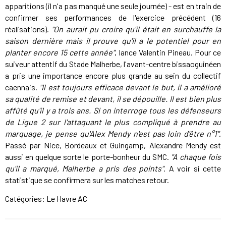
apparitions (il n'a pas manqué une seule journée) - est en train de
confirmer ses performances de l'exercice précédent (16
réalisations).
"On aurait pu croire qu'il était en surchauffe la
saison dernière mais il prouve qu'il a le potentiel pour en
planter encore 15 cette année"
, lance Valentin Pineau. Pour ce
suiveur attentif du Stade Malherbe, l'avant-centre bissaoguinéen
a pris une importance encore plus grande au sein du collectif
caennais.
"Il est toujours efficace devant le but, il a amélioré
sa qualité de remise et devant, il se dépouille. Il est bien plus
affûté qu'il y a trois ans. Si on interroge tous les défenseurs
de Ligue 2 sur l'attaquant le plus compliqué à prendre au
marquage, je pense qu'Alex Mendy n'est pas loin d'être n°1"
.
Passé par Nice, Bordeaux et Guingamp, Alexandre Mendy est
aussi en quelque sorte le porte-bonheur du SMC.
"A chaque fois
qu'il a marqué, Malherbe a pris des points"
. A voir si cette
statistique se confirmera sur les matches retour.
Catégories:
Le Havre AC