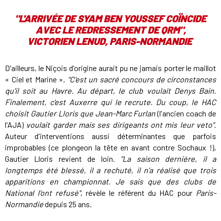
"L'ARRIVÉE DE SYAM BEN YOUSSEF COÏNCIDE
AVEC LE REDRESSEMENT DE QRM",
VICTORIEN LENUD, PARIS-NORMANDIE
D'ailleurs, le Niçois d'origine aurait pu ne jamais porter le maillot
« Ciel et Marine ».
"C'est un sacré concours de circonstances
qu'il soit au Havre. Au départ, le club voulait Denys Bain.
Finalement, c'est Auxerre qui le recrute. Du coup, le HAC
choisit Gautier Lloris que Jean-Marc Furlan
(l'ancien coach de
l'AJA)
voulait garder mais ses dirigeants ont mis leur veto"
.
Auteur d'interventions aussi déterminantes que parfois
improbables (ce plongeon la tête en avant contre Sochaux !),
Gautier Lloris revient de loin.
"La saison dernière, il a
longtemps été blessé, il a rechuté, il n'a réalisé que trois
apparitions en championnat. Je sais que des clubs de
National l'ont refusé"
, révèle le référent du HAC pour
Paris-
Normandie
depuis 25 ans.