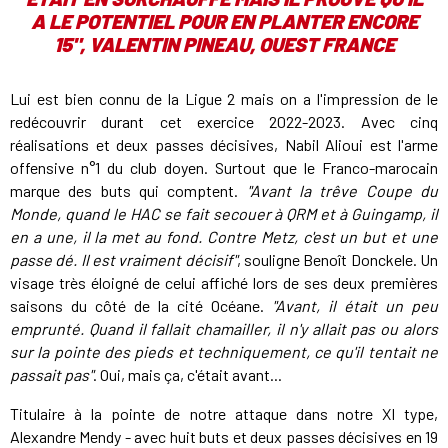
A LE POTENTIEL POUR EN PLANTER ENCORE
15", VALENTIN PINEAU, OUEST FRANCE
Lui est bien connu de la Ligue 2 mais on a l'impression de le
redécouvrir durant cet exercice 2022-2023. Avec cinq
réalisations et deux passes décisives, Nabil Alioui est l'arme
offensive n°1 du club doyen. Surtout que le Franco-marocain
marque des buts qui comptent.
"Avant la trêve Coupe du
Monde, quand le HAC se fait secouer à QRM et à Guingamp, il
en a une, il la met au fond. Contre Metz, c'est un but et une
passe dé. Il est vraiment décisif"
, souligne Benoît Donckele. Un
visage très éloigné de celui affiché lors de ses deux premières
saisons du côté de la cité Océane.
"Avant, il était un peu
emprunté. Quand il fallait chamailler, il n'y allait pas ou alors
sur la pointe des pieds et techniquement, ce qu'il tentait ne
passait pas"
. Oui, mais ça, c'était avant...
Titulaire à la pointe de notre attaque dans notre XI type,
Alexandre Mendy - avec huit buts et deux passes décisives en 19