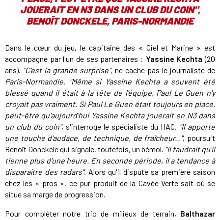
JOUERAIT EN N3 DANS UN CLUB DU COIN",
BENOÎT DONCKELE, PARIS-NORMANDIE
Dans le cœur du jeu, le capitaine des « Ciel et Marine » est
accompagné par l'un de ses partenaires :
Yassine Kechta
(20
ans).
"C'est la grande surprise"
, ne cache pas le journaliste de
Paris-Normandie
.
"Même si Yassine Kechta a souvent été
blessé quand il était à la tête de l'équipe, Paul Le Guen n'y
croyait pas vraiment. Si Paul Le Guen était toujours en place,
peut-être qu'aujourd'hui Yassine Kechta jouerait en N3 dans
un club du coin"
, s'interroge le spécialiste du HAC.
"Il apporte
une touche d'audace, de technique, de fraîcheur..."
, poursuit
Benoît Donckele qui signale, toutefois, un bémol.
"Il faudrait qu'il
tienne plus d'une heure. En seconde période, il a tendance à
disparaître des radars"
. Alors qu'il dispute sa première saison
chez les « pros », ce pur produit de la Cavée Verte sait où se
situe sa marge de progression.
Pour compléter notre trio de milieux de terrain,
Balthazar