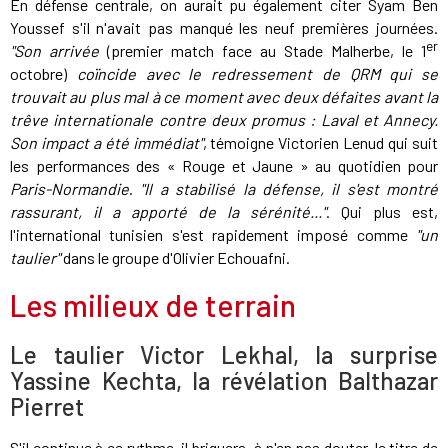
En défense centrale, on aurait pu également citer Syam Ben
Youssef s'il n'avait pas manqué les neuf premières journées.
er
"Son arrivée
(premier match face au Stade Malherbe, le 1
octobre)
coïncide avec le redressement de QRM qui se
trouvait au plus mal à ce moment avec deux défaites avant la
trêve internationale contre deux promus : Laval et Annecy.
Son impact a été immédiat"
, témoigne Victorien Lenud qui suit
les performances des « Rouge et Jaune » au quotidien pour
Paris-Normandie
.
"Il a stabilisé la défense, il s'est montré
rassurant, il a apporté de la sérénité..."
. Qui plus est,
l'international tunisien s'est rapidement imposé comme
"un
taulier"
dans le groupe d'Olivier Echouafni.
Les milieux de terrain
Le taulier Victor Lekhal, la surprise
Yassine Kechta, la révélation Balthazar
Pierret
S'il continue à ce rythme, il briguera, à n'en pas douter, le titre de