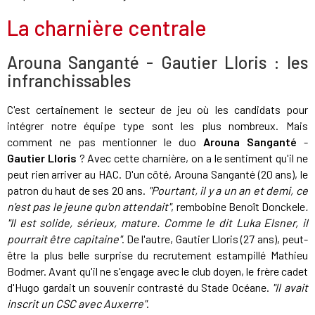
La charnière centrale
Arouna Sanganté - Gautier Lloris : les
infranchissables
C'est certainement le secteur de jeu où les candidats pour
intégrer notre équipe type sont les plus nombreux. Mais
comment ne pas mentionner le duo
Arouna Sanganté
-
Gautier Lloris
? Avec cette charnière, on a le sentiment qu'il ne
peut rien arriver au HAC. D'un côté, Arouna Sanganté (20 ans), le
patron du haut de ses 20 ans.
"Pourtant, il y a un an et demi, ce
n'est pas le jeune qu'on attendait"
, rembobine Benoît Donckele
.
"Il est solide, sérieux, mature. Comme le dit Luka Elsner, il
pourrait être capitaine"
. De l'autre, Gautier Lloris (27 ans), peut-
être la plus belle surprise du recrutement estampillé Mathieu
Bodmer. Avant qu'il ne s'engage avec le club doyen, le frère cadet
d'Hugo gardait un souvenir contrasté du Stade Océane.
"Il avait
inscrit un CSC avec Auxerre"
.