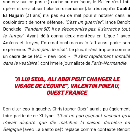
son nez sur ce poste (touché au ménisque, le Malien s'est fait
opérer et sera absent plusieurs semaines), le très régulier
Oualid
El Hajjam
(31 ans) n'a pas eu de mal pour s'installer dans le
couloir droit de notre défense.
"C'est un guerrier"
, lance Benoît
Donckele.
"Pendant 90', il ne s'économise pas, il s'arrache tout
le temps"
. Ayant déjà connu deux montées en Ligue 1 avec
Amiens et Troyes, l'international marocain fait aussi parler son
expérience.
"Il a un peu de vice"
. De plus, il s'est imposé comme
un cadre de ce HAC « new look ».
"Il s'est rapidement installé
dans le vestiaire"
, confirme le journaliste de
Paris-Normandie
.
"
A LUI SEUL, ALI ABDI PEUT CHANGER LE
VISAGE DE L'ÉQUIPE", VALENTIN PINEAU,
OUEST FRANCE
Son alter ego à gauche, Christopher Opéri aurait pu également
faire partie de ce XI type.
"C'est un pari gagnant sachant qu'il
n'avait disputé que dix matches la saison dernière en
Belgique
(avec La Gantoise)
"
, replace comme contexte Benoît