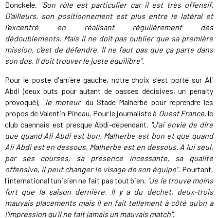
Donckele.
"Son rôle est particulier car il est très offensif.
D'ailleurs, son positionnement est plus entre le latéral et
l'excentré en réalisant régulièrement des
dédoublements. Mais il ne doit pas oublier que sa première
mission, c'est de défendre. Il ne faut pas que ça parte dans
son dos. Il doit trouver le juste équilibre"
.
Pour le poste d'arrière gauche, notre choix s'est porté sur Ali
Abdi (deux buts pour autant de passes décisives, un penalty
provoqué),
"le moteur"
du Stade Malherbe pour reprendre les
propos de Valentin Pineau. Pour le journaliste à
Ouest France
, le
club caennais est presque Abdi-dépendant.
"J'ai envie de dire
que quand Ali Abdi est bon, Malherbe est bon et que quand
Ali Abdi est en dessous, Malherbe est en dessous. A lui seul,
par ses courses, sa présence incessante, sa qualité
offensive, il peut changer le visage de son équipe"
. Pourtant,
l'international tunisien ne fait pas tout bien.
"Je le trouve moins
fort que la saison dernière. Il y a du déchet, deux-trois
mauvais placements mais il en fait tellement à côté qu'on a
l'impression qu'il ne fait jamais un mauvais match"
.