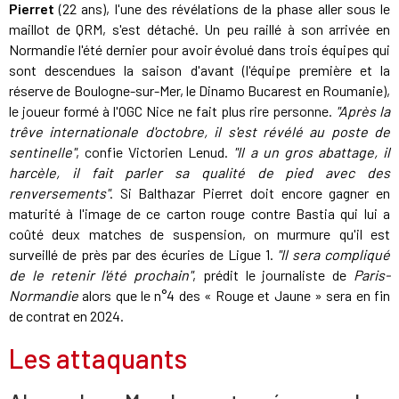
Pierret
(22 ans), l'une des révélations de la phase aller sous le
maillot de QRM, s'est détaché. Un peu raillé à son arrivée en
Normandie l'été dernier pour avoir évolué dans trois équipes qui
sont descendues la saison d'avant (l'équipe première et la
réserve de Boulogne-sur-Mer, le Dinamo Bucarest en Roumanie),
le joueur formé à l'OGC Nice ne fait plus rire personne.
"Après la
trêve internationale d'octobre, il s'est révélé au poste de
sentinelle"
, confie Victorien Lenud.
"Il a un gros abattage, il
harcèle, il fait parler sa qualité de pied avec des
renversements"
. Si Balthazar Pierret doit encore gagner en
maturité à l'image de ce carton rouge contre Bastia qui lui a
coûté deux matches de suspension, on murmure qu'il est
surveillé de près par des écuries de Ligue 1.
"Il sera compliqué
de le retenir l'été prochain"
, prédit le journaliste de
Paris-
Normandie
alors que le n°4 des « Rouge et Jaune » sera en fin
de contrat en 2024.
Les attaquants