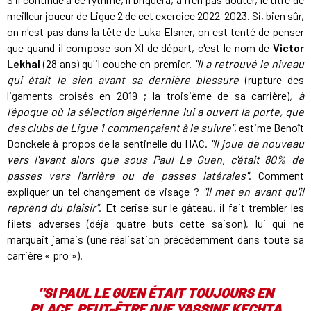
meilleur joueur de Ligue 2 de cet exercice 2022-2023. Si, bien sûr,
on n'est pas dans la tête de Luka Elsner, on est tenté de penser
que quand il compose son XI de départ, c'est le nom de
Victor
Lekhal
(28 ans) qu'il couche en premier.
"Il a retrouvé le niveau
qui était le sien avant sa dernière blessure
(rupture des
ligaments croisés en 2019 ; la troisième de sa carrière)
, à
l'époque où la sélection algérienne lui a ouvert la porte, que
des clubs de Ligue 1 commençaient à le suivre"
, estime Benoît
Donckele à propos de la sentinelle du HAC.
"Il joue de nouveau
vers l'avant alors que sous Paul Le Guen, c'était 80% de
passes vers l'arrière ou de passes latérales"
. Comment
expliquer un tel changement de visage ?
"Il met en avant qu'il
reprend du plaisir"
. Et cerise sur le gâteau, il fait trembler les
filets adverses (déjà quatre buts cette saison), lui qui ne
marquait jamais (une réalisation précédemment dans toute sa
carrière « pro »).
"SI PAUL LE GUEN ÉTAIT TOUJOURS EN
PLACE, PEUT-ÊTRE QUE YASSINE KECHTA