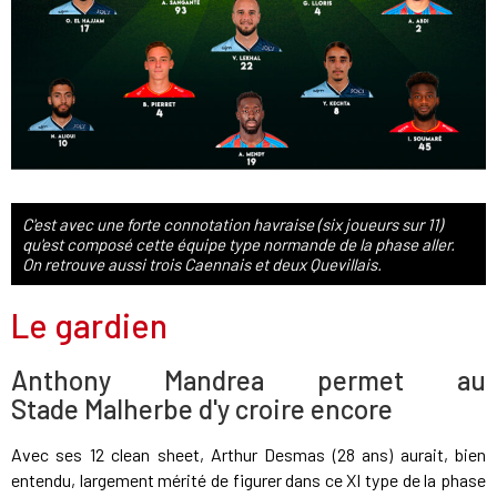
C'est avec une forte connotation havraise (six joueurs sur 11)
qu'est composé cette équipe type normande de la phase aller.
On retrouve aussi trois Caennais et deux Quevillais.
Le gardien
Anthony Mandrea permet au
Stade Malherbe d'y croire encore
Avec ses 12 clean sheet, Arthur Desmas (28 ans) aurait, bien
entendu, largement mérité de figurer dans ce XI type de la phase