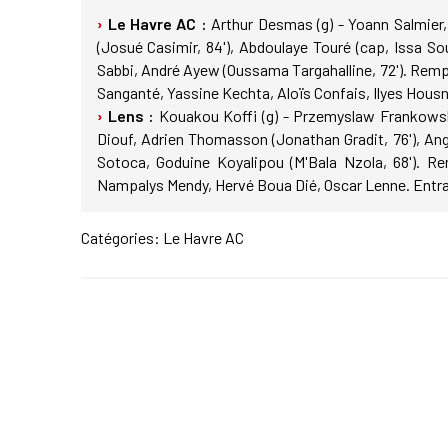
Le Havre AC :
Arthur Desmas (g) - Yoann Salmier,
(Josué Casimir, 84'), Abdoulaye Touré (cap, Issa S
Sabbi, André Ayew (Oussama Targahalline, 72'). Remp
Sanganté, Yassine Kechta, Aloïs Confais, Ilyes Housni.
Lens :
Kouakou Koffi (g) - Przemyslaw Frankowsk
Diouf, Adrien Thomasson (Jonathan Gradit, 76'), Ange
Sotoca, Goduine Koyalipou (M'Bala Nzola, 68'). Rem
Nampalys Mendy, Hervé Boua Dié, Oscar Lenne. Entraîne
Catégories:
Le Havre AC