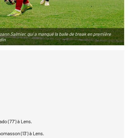
oann Salmier, qui a manqué la balle de break en première
din
ado (77') à Lens.
homasson (13') à Lens.