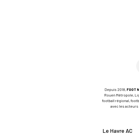
Depuis 2018,
FOOT 
Rouen Métropole, Ligu
football régional, foo
avec les acteurs 
Le Havre AC