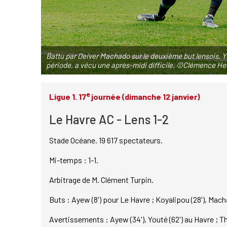
Battu par Deiver Machado sur le deuxième but lensois, Y
période, a vécu une après-midi difficile. ©Clémence He
e
Ligue 1. 17
journée (dimanche 12 janvier)
Le Havre AC - Lens 1-2
Stade Océane. 19 617 spectateurs.
Mi-temps : 1-1.
Arbitrage de M. Clément Turpin.
Buts : Ayew (8') pour Le Havre ; Koyalipou (28'), Mach
Avertissements : Ayew (34'), Youté (62') au Havre ; T