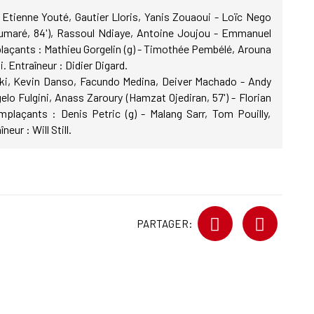
 Etienne Youté, Gautier Lloris, Yanis Zouaoui - Loïc Nego
oumaré, 84'), Rassoul Ndiaye, Antoine Joujou - Emmanuel
laçants : Mathieu Gorgelin (g) - Timothée Pembélé, Arouna
 Entraîneur : Didier Digard.
i, Kevin Danso, Facundo Medina, Deiver Machado - Andy
lo Fulgini, Anass Zaroury (Hamzat Ojediran, 57') - Florian
plaçants : Denis Petric (g) - Malang Sarr, Tom Pouilly,
ur : Will Still.
PARTAGER: