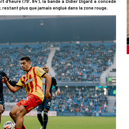
t d'heure (79', 84'), la bande à Didier Digard a concédé
r, restant plus que jamais englué dans la zone rouge.