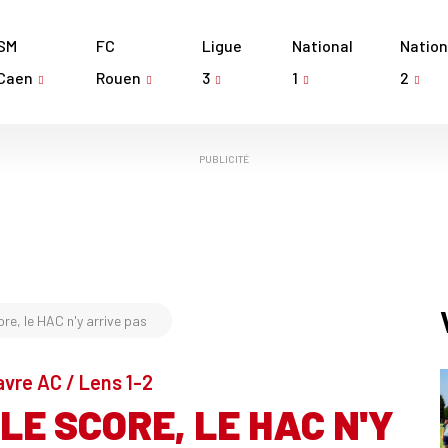
SM
FC
Ligue
National
Nation
Caen
Rouen
3
1
2
PUBLICITÉ
re, le HAC n'y arrive pas
Havre AC / Lens 1-2
E SCORE, LE HAC N'Y