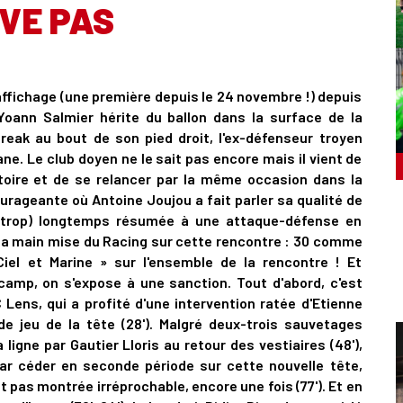
VE PAS
'affichage (une première depuis le 24 novembre !) depuis
 Yoann Salmier hérite du ballon dans la surface de la
reak au bout de son pied droit, l'ex-défenseur troyen
e. Le club doyen ne le sait pas encore mais il vient de
toire et de se relancer par la même occasion dans la
rageante où Antoine Joujou a fait parler sa qualité de
 (trop) longtemps résumée à une attaque-défense en
er la main mise du Racing sur cette rencontre : 30 comme
iel et Marine » sur l'ensemble de la rencontre ! Et
camp, on s'expose à une sanction. Tout d'abord, c'est
Lens, qui a profité d'une intervention ratée d'Etienne
e jeu de la tête (28'). Malgré deux-trois sauvetages
ligne par Gautier Lloris au retour des vestiaires (48'),
par céder en seconde période sur cette nouvelle tête,
 pas montrée irréprochable, encore une fois (77'). Et en