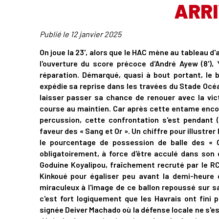
ARRI
Publié le
12 janvier 2025
On joue la 23', alors que le HAC mène au tableau d
l'ouverture du score précoce d'André Ayew (8'),
réparation. Démarqué, quasi à bout portant, le b
expédie sa reprise dans les travées du Stade Océan
laisser passer sa chance de renouer avec la vic
course au maintien. Car après cette entame encou
percussion, cette confrontation s'est pendant
faveur des « Sang et Or ». Un chiffre pour illustr
le pourcentage de possession de balle des « C
obligatoirement, à force d'être acculé dans son 
Goduine Koyalipou, fraîchement recruté par le RC 
Kinkoué pour égaliser peu avant la demi-heure d
miraculeux à l'image de ce ballon repoussé sur sa 
c'est fort logiquement que les Havrais ont fini 
signée Deiver Machado où la défense locale ne s'est