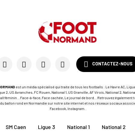
CONTACTEZ-NOUS
NORMAND
est un média spécialisé qui traite de tous les footballs : Le Havre AC, Ligue
e 2, US Avranches, FC Rouen, National 1, US Granville, AF Virois, National 2, Nation
tball féminin... Face-à-face, Face cachée, Le journal de bord... Retrouvez égalemen
du ballon rond en Normandie sur notre site internet et nos réseaux sociaux associés
Facebook, Instagram.
SM Caen
Ligue 3
National 1
National 2