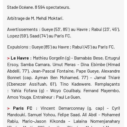
Stade Océane. 8 594 spectateurs.
Arbitrage de M. Mehdi Moktari.
Avertissements : Gueye (53', 85') au Havre ; Rabui (23', 45'),
Lopez (59'), Saad (74') au Paris FC.
Expulsions : Gueye (85') au Havre ; Rabui (45') au Paris FC.
>
Le Havre :
Mathieu Gorgelin (g) - Barnabás Bese, Ertugrul
Ersoy, Samba Camara, Umut Meras - Dina Ebimbe (Himad
Abdelli, 77'), Jean-Pascal Fontaine, Pape Gueye, Alexandre
Bonnet (cap, Ayman Ben Mohamed, 77') - Jamal Thiaré
(Ebenezer Assifuah, 61'), Tino Kadewere. Remplaçants
: Yahia Fofana (g) - Woyo Coulibaly, Fernand Mayembo,
Amos Youga. Entraîneur : Paul Le Guen.
>
Paris FC :
Vincent Demarconnay (g, cap) - Cyril
Mandouki, Samuel Yohou, Felipe Saad, Ali Abdi - Mohamed
Rabiu, Mario-Jason Kikonda - Lalaina Nomenjanahary