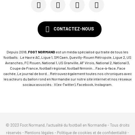
CONTACTEZ-NOUS
Depuis 2018,
FOOT NORMAND
est un média spécialisé qui traite de tous les
footballs : Le Havre AC, Ligue 1, SM Caen, Quevilly-Rouen Métropole, Ligue 2, US
Avranches, FC Rouen, National 1, US Granville, AF Virois, National 2, National 3,
Coupe de France, football régional, football féminin... Face-à-face, Face
cachée, Le journal de bord... Retrouvez également toutes nos chroniques avec
les acteurs du ballon rond en Normandie sur notre site internet et nos réseaux
sociaux associés : X (ex-Twitter), Facebook, Instagram.
© 2023 Foot Normand, l’actualité du football en Normandie - Tous droits
réservés -
Mentions légales
-
Politique de cookies et de confidentialité
-