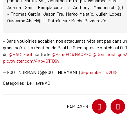
(Florian Martin, 89'), Jonathan Pitroipa, Mohamed Mara -
Adama Sarr. Remplaçants : Anthony Maisonnial (g)
- Thomas Garcia, Jason Tré, Marko Maletic, Julien Lopez,
Oussama Abdeldjelil. Entraîneur : Mecha Bazdarevic.
« Sans vouloir les accabler, nos attaquants n’étaient pas dans un
grand soir ». La réaction de Paul Le Guen après le match nul 0-0
du
@HAC_Foot
contre le
@ParisFC
#HACPFC
@DominosLigue2
pic.twitter.com/4Xp4GTiD6v
— FOOT NORMAND (@FOOT_NORMAND)
September 13, 2019
Catégories:
Le Havre AC
PARTAGER: