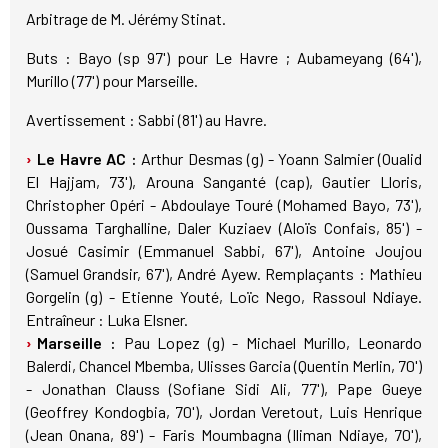
Arbitrage de M. Jérémy Stinat.
Buts : Bayo (sp 97') pour Le Havre ; Aubameyang (64'),
Murillo (77') pour Marseille.
Avertissement : Sabbi (81') au Havre.
Le Havre AC :
Arthur Desmas (g) - Yoann Salmier (Oualid
El Hajjam, 73'), Arouna Sanganté (cap), Gautier Lloris,
Christopher Opéri - Abdoulaye Touré (Mohamed Bayo, 73'),
Oussama Targhalline, Daler Kuziaev (Aloïs Confais, 85') -
Josué Casimir (Emmanuel Sabbi, 67'), Antoine Joujou
(Samuel Grandsir, 67'), André Ayew. Remplaçants : Mathieu
Gorgelin (g) - Etienne Youté, Loïc Nego, Rassoul Ndiaye.
Entraîneur : Luka Elsner.
Marseille :
Pau Lopez (g) - Michael Murillo, Leonardo
Balerdi, Chancel Mbemba, Ulisses Garcia (Quentin Merlin, 70')
- Jonathan Clauss (Sofiane Sidi Ali, 77'), Pape Gueye
(Geoffrey Kondogbia, 70'), Jordan Veretout, Luis Henrique
(Jean Onana, 89') - Faris Moumbagna (Iliman Ndiaye, 70'),