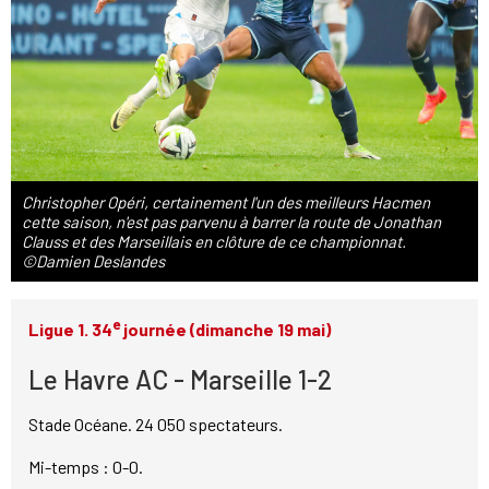
Christopher Opéri, certainement l'un des meilleurs Hacmen
cette saison, n'est pas parvenu à barrer la route de Jonathan
Clauss et des Marseillais en clôture de ce championnat.
©Damien Deslandes
e
Ligue 1. 34
journée (dimanche 19 mai)
Le Havre AC - Marseille 1-2
Stade Océane. 24 050 spectateurs.
Mi-temps : 0-0.