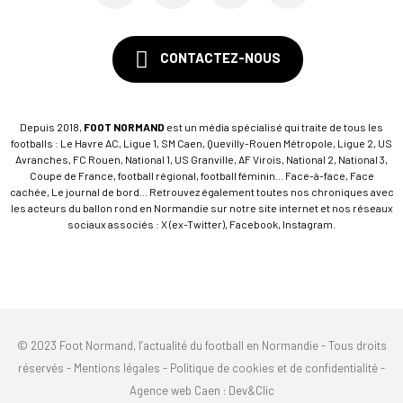
CONTACTEZ-NOUS
Depuis 2018,
FOOT NORMAND
est un média spécialisé qui traite de tous les
footballs : Le Havre AC, Ligue 1, SM Caen, Quevilly-Rouen Métropole, Ligue 2, US
Avranches, FC Rouen, National 1, US Granville, AF Virois, National 2, National 3,
Coupe de France, football régional, football féminin... Face-à-face, Face
cachée, Le journal de bord... Retrouvez également toutes nos chroniques avec
les acteurs du ballon rond en Normandie sur notre site internet et nos réseaux
sociaux associés : X (ex-Twitter), Facebook, Instagram.
© 2023 Foot Normand, l’actualité du football en Normandie - Tous droits
réservés -
Mentions légales
-
Politique de cookies et de confidentialité
-
Agence web Caen
: Dev&Clic