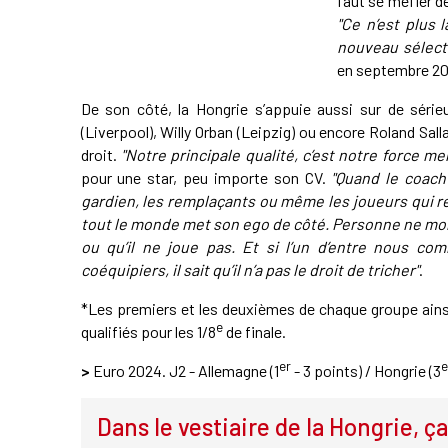
faut se méfier de
"Ce n’est plus 
nouveau sélect
en septembre 20
De son côté, la Hongrie s’appuie aussi sur de séri
(Liverpool), Willy Orban (Leipzig) ou encore Roland Salla
droit.
"Notre principale qualité, c’est notre force me
pour une star, peu importe son CV.
"Quand le coach
gardien, les remplaçants ou même les joueurs qui re
tout le monde met son ego de côté. Personne ne mo
ou qu’il ne joue pas. Et si l’un d’entre nous co
coéquipiers, il sait qu’il n’a pas le droit de tricher"
.
*Les premiers et les deuxièmes de chaque groupe ainsi
e
qualifiés pour les 1/8
de finale.
er
e
>
Euro 2024. J2 - Allemagne (1
- 3 points) / Hongrie (3
Dans le vestiaire de la Hongrie, ç