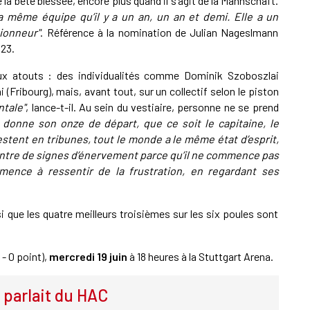
 la bête blessée, encore plus quand il s’agit de la Mannschaft.
la même équipe qu’il y a un an, un an et demi. Elle a un
ionneur"
. Référence à la nomination de Julian Nageslmann
23.
eux atouts : des individualités comme Dominik Szoboszlai
i (Fribourg), mais, avant tout, sur un collectif selon le piston
ntale"
, lance-t-il. Au sein du vestiaire, personne ne se prend
 donne son onze de départ, que ce soit le capitaine, le
stent en tribunes, tout le monde a le même état d’esprit,
ntre de signes d’énervement parce qu’il ne commence pas
mmence à ressentir de la frustration, en regardant ses
 que les quatre meilleurs troisièmes sur les six poules sont
- 0 point),
mercredi 19 juin
à 18 heures à la Stuttgart Arena.
a parlait du HAC