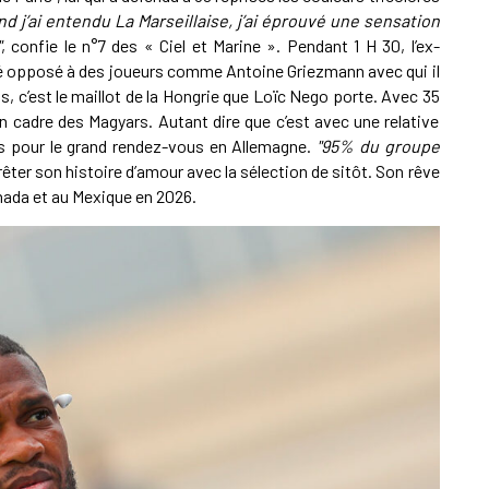
nd j’ai entendu La Marseillaise, j’ai éprouvé une sensation
"
, confie le n°7 des « Ciel et Marine ». Pendant 1 H 30, l’ex-
té opposé à des joueurs comme Antoine Griezmann avec qui il
, c’est le maillot de la Hongrie que Loïc Nego porte. Avec 35
n cadre des Magyars. Autant dire que c’est avec une relative
nus pour le grand rendez-vous en Allemagne.
"95% du groupe
rêter son histoire d’amour avec la sélection de sitôt. Son rêve
nada et au Mexique en 2026.