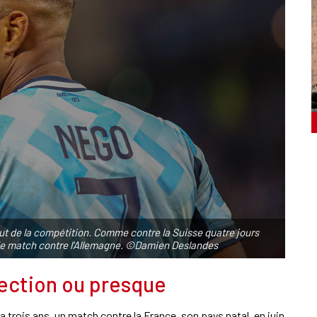
but de la compétition. Comme contre la Suisse quatre jours
lle de match contre l'Allemagne. ©Damien Deslandes
ection ou presque
a trois ans, un match contre la France, son pays natal, en juin