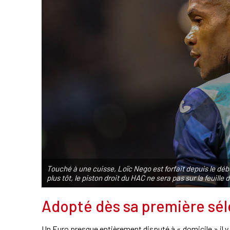
Touché à une cuisse, Loïc Nego est forfait depuis le dé
plus tôt, le piston droit du HAC ne sera pas sur la feui
Adopté dès sa première sél
Un Euro presque entièrement disputé à « domicile » il y 