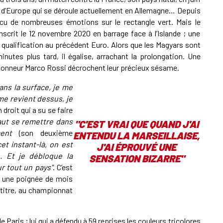
t d’Europe qui se déroule actuellement en Allemagne… Depuis
cu de nombreuses émotions sur le rectangle vert. Mais le
scrit le 12 novembre 2020 en barrage face à l’Islande ; une
la qualification au précédent Euro. Alors que les Magyars sont
inutes plus tard, il égalise, arrachant la prolongation. Une
tionneur Marco Rossi décrochent leur précieux sésame.
dans la surface, je me
me revient dessus, je
 droit qui a su se faire
faut se remettre dans
"
C'EST VRAI QUE QUAND J'AI
ement
(son deuxième
ENTENDU LA MARSEILLAISE,
et instant-là, on est
J'AI ÉPROUVÉ UNE
. Et je débloque la
SENSATION BIZARRE
"
r tout un pays"
. C’est
it une poignée de mois
 titre, au championnat
 Paris ; lui qui a défendu à 59 reprises les couleurs tricolores