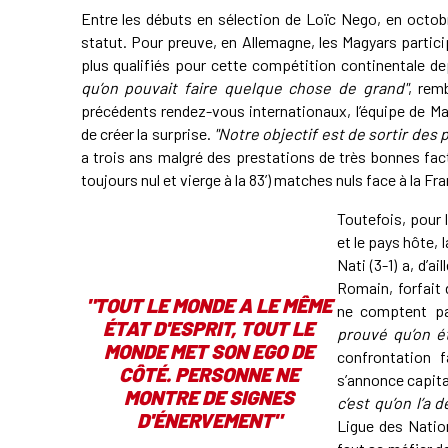
Entre les débuts en sélection de Loïc Nego, en octobr
statut. Pour preuve, en Allemagne, les Magyars partici
plus qualifiés pour cette compétition continentale d
qu’on pouvait faire quelque chose de grand"
, rem
précédents rendez-vous internationaux, l’équipe de M
de créer la surprise.
"Notre objectif est de sortir des 
a trois ans malgré des prestations de très bonnes fact
toujours nul et vierge à la 83’) matches nuls face à la Fran
Toutefois, pour 
et le pays hôte, 
Nati (3-1) a, d’a
Romain, forfait 
"TOUT LE MONDE A LE MÊME
ne comptent pa
ÉTAT D'ESPRIT, TOUT LE
prouvé qu’on ét
MONDE MET SON EGO DE
confrontation f
CÔTÉ. PERSONNE NE
s’annonce capita
MONTRE DE SIGNES
c’est qu’on l’a 
D'ÉNERVEMENT"
Ligue des Natio