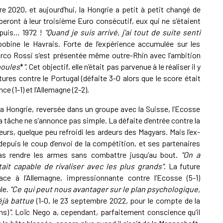
e 2020, et aujourd’hui, la Hongrie a petit à petit changé de
peront à leur troisième Euro consécutif, eux qui ne s’étaient
epuis… 1972 !
"Quand je suis arrivé, j’ai tout de suite senti
bobine le Havrais. Forte de l’expérience accumulée sur les
arco Rossi s’est présentée même outre-Rhin avec l’ambition
poules
*
"
. Cet objectif, elle n’était pas parvenue à le réaliser il y
ures contre le Portugal (défaite 3-0 alors que le score était
ce (1-1) et l’Allemagne (2-2).
la Hongrie, reversée dans un groupe avec la Suisse, l’Ecosse
la tâche ne s’annonce pas simple. La défaite d’entrée contre la
illeurs, quelque peu refroidi les ardeurs des Magyars. Mais l’ex-
depuis le coup d’envoi de la compétition, et ses partenaires
s rendre les armes sans combattre jusqu’au bout.
"On a
ait capable de rivaliser avec les plus grands"
. La future
ace à l’Allemagne, impressionnante contre l’Ecosse (5-1)
le.
"Ce qui peut nous avantager sur le plan psychologique,
déjà battue
(1-0, le 23 septembre 2022, pour le compte de la
ns)
"
. Loïc Nego a, cependant, parfaitement conscience qu’il