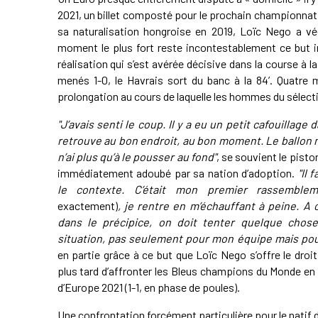
2021, un billet composté pour le prochain championna
sa naturalisation hongroise en 2019, Loïc Nego a vé
moment le plus fort reste incontestablement ce but in
réalisation qui s’est avérée décisive dans la course à 
menés 1-0, le Havrais sort du banc à la 84’. Quatre m
prolongation au cours de laquelle les hommes du sélec
"J’avais senti le coup. Il y a eu un petit cafouillage 
retrouve au bon endroit, au bon moment. Le ballon 
n’ai plus qu’à le pousser au fond"
, se souvient le piston
immédiatement adoubé par sa nation d’adoption.
"Il 
le contexte. C’était mon premier rassembl
exactement)
, je rentre en m’échauffant à peine. A c
dans le précipice, on doit tenter quelque chose
situation, pas seulement pour mon équipe mais pou
en partie grâce à ce but que Loïc Nego s’offre le dro
plus tard d’affronter les Bleus champions du Monde en
d’Europe 2021 (1-1, en phase de poules).
Une confrontation forcément particulière pour le natif de