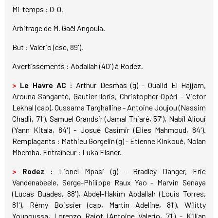
Mi-temps : 0-0.
Arbitrage de M. Gaël Angoula.
But : Valerio (csc, 89').
Avertissements : Abdallah (40') à Rodez.
>
Le Havre AC :
Arthur Desmas (g) - Oualid El Hajjam,
Arouna Sanganté, Gautier lloris, Christopher Opéri - Victor
Lekhal (cap), Oussama Targhalline - Antoine Joujou (Nassim
Chadli, 71'), Samuel Grandsir (Jamal Thiaré, 57'), Nabil Alioui
(Yann Kitala, 84') - Josué Casimir (Elies Mahmoud, 84').
Remplaçants : Mathieu Gorgelin (g) - Etienne Kinkoué, Nolan
Mbemba. Entraîneur : Luka Elsner.
>
Rodez :
Lionel Mpasi (g) - Bradley Danger, Eric
Vandenabeele, Serge-Philippe Raux Yao - Marvin Senaya
(Lucas Buades, 88'), Abdel-Hakim Abdallah (Louis Torres,
81'), Rémy Boissier (cap, Martin Adeline, 81'), Wilitty
Younoussa, Lorenzo Rajot (Antoine Valerio, 71') - Killian