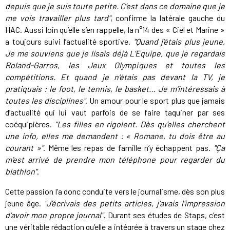
depuis que je suis toute petite. C’est dans ce domaine que je
me vois travailler plus tard"
, confirme la latérale gauche du
HAC. Aussi loin qu’elle s’en rappelle, la n°14 des « Ciel et Marine »
a toujours suivi l’actualité sportive.
"Quand j’étais plus jeune,
Je me souviens que je lisais déjà L’Equipe, que je regardais
Roland-Garros, les Jeux Olympiques et toutes les
compétitions. Et quand je n’étais pas devant la TV, je
pratiquais : le foot, le tennis, le basket… Je m’intéressais à
toutes les disciplines"
. Un amour pour le sport plus que jamais
d’actualité qui lui vaut parfois de se faire taquiner par ses
coéquipières.
"Les filles en rigolent. Dès qu’elles cherchent
une info, elles me demandent : « Romane, tu dois être au
courant »"
. Même les repas de famille n’y échappent pas.
"Ça
m’est arrivé de prendre mon téléphone pour regarder du
biathlon"
.
Cette passion l’a donc conduite vers le journalisme, dès son plus
jeune âge.
"J’écrivais des petits articles, j’avais l’impression
d’avoir mon propre journal".
Durant ses études de Staps, c’est
une véritable rédaction qu’elle a intégrée à travers un stage chez