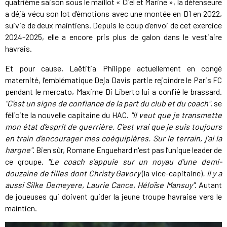
quatrième saison sous le maillot « Ciel et Marine », la défenseure
a déjà vécu son lot d’émotions avec une montée en D1 en 2022,
suivie de deux maintiens. Depuis le coup d’envoi de cet exercice
2024-2025, elle a encore pris plus de galon dans le vestiaire
havrais.
Et pour cause, Laëtitia Philippe actuellement en congé
maternité, l’emblématique Deja Davis partie rejoindre le Paris FC
pendant le mercato, Maxime Di Liberto lui a confié le brassard.
"C’est un signe de confiance de la part du club et du coach"
, se
félicite la nouvelle capitaine du HAC.
"Il veut que je transmette
mon état d’esprit de guerrière. C’est vrai que je suis toujours
en train d’encourager mes coéquipières. Sur le terrain, j’ai la
hargne"
. Bien sûr, Romane Enguehard n'est pas l’unique leader de
ce groupe.
"Le coach s’appuie sur un noyau d’une demi-
douzaine de filles dont Christy Gavory
(la vice-capitaine)
. Il y a
aussi Silke Demeyere, Laurie Cance, Héloïse Mansuy"
. Autant
de joueuses qui doivent guider la jeune troupe havraise vers le
maintien.