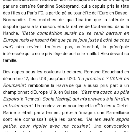
par une certaine Sandrine Soubeyrand, qui a depuis pris la tête
des filles du Paris FC, a participé au tour élite de l’Euro en Basse-
Normandie. Des matches de qualification que la latérale a
disputé quasi à la maison, elle, la native de Coutances, dans la
Manche.
"Cette compétition aurait pu se tenir partout en
Europe mais le hasard fait que ça se joue juste à côté de chez
moi"
, n’en revient toujours pas, aujourd’hui, la principale
intéressée qui a eu le privilège de porter le maillot Bleu devant sa
famille.
Des capes sous les couleurs tricolores, Romane Enguehard en
dénombre 12, des U16 jusqu’aux U20.
"La première ? C’était en
Roumanie"
, rembobine la Havraise qui a aussi pris part à un
championnat d’Europe U19, en Suisse.
"C’est ma coach au pôle
Espoirs
(à Rennes)
, Sonia Haziraji, qui m’a prévenu à la fin d’un
entraînement"
. Un rendez-vous pour lequel la n°14 des « Ciel et
Marine » était parfaitement prête à l’image d’une Marseillaise
dont elle connaissait déjà les paroles.
"Je les avais appris
petite, pour rigoler avec ma cousine"
. Une convocation