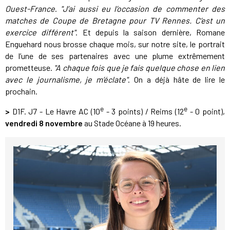
Ouest-France
.
"J’ai aussi eu l’occasion de commenter des
matches de Coupe de Bretagne pour TV Rennes. C’est un
exercice différent"
. Et depuis la saison dernière, Romane
Enguehard nous brosse chaque mois, sur notre site, le portrait
de l’une de ses partenaires avec une plume extrêmement
prometteuse.
"A chaque fois que je fais quelque chose en lien
avec le journalisme, je m’éclate"
. On a déjà hâte de lire le
prochain.
e
e
>
D1F. J7 - Le Havre AC (10
- 3 points) / Reims (12
- 0 point),
vendredi 8 novembre
au Stade Océane à 19 heures.