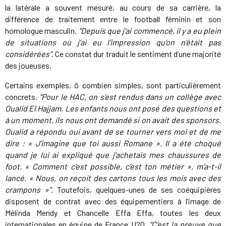
la latérale a souvent mesuré, au cours de sa carrière, la
différence de traitement entre le football féminin et son
homologue masculin.
"Depuis que j’ai commencé, il y a eu plein
de situations où j’ai eu l’impression qu’on n’était pas
considérées"
. Ce constat dur traduit le sentiment d’une majorité
des joueuses.
Certains exemples, ô combien simples, sont particulièrement
concrets.
"Pour le HAC, on s’est rendus dans un collège avec
Oualid El Hajjam. Les enfants nous ont posé des questions et
à un moment, ils nous ont demandé si on avait des sponsors.
Oualid a répondu oui avant de se tourner vers moi et de me
dire : « J’imagine que toi aussi Romane ». Il a été choqué
quand je lui ai expliqué que j’achetais mes chaussures de
foot. « Comment c’est possible, c’est ton métier », m’a-t-il
lancé. « Nous, on reçoit des cartons tous les mois avec des
crampons »"
. Toutefois, quelques-unes de ses coéquipières
disposent de contrat avec des équipementiers à l’image de
Mélinda Mendy et Chancelle Effa Effa, toutes les deux
internationales en équipe de France U20.
"C’est la preuve que