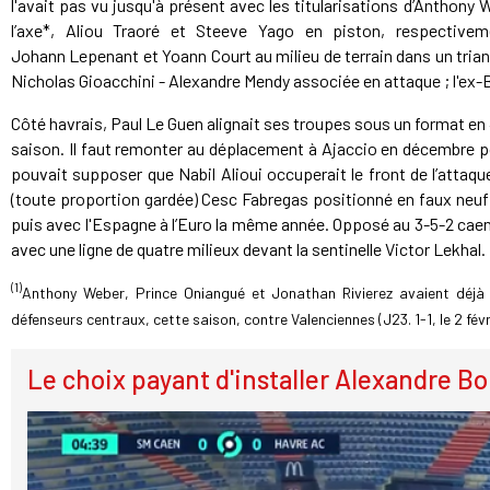
l'avait pas vu jusqu'à présent avec les titularisations d’Anthony
l’axe*, Aliou Traoré et Steeve Yago en piston, respective
Johann Lepenant et Yoann Court au milieu de terrain dans un triangl
Nicholas Gioacchini - Alexandre Mendy associée en attaque ; l'ex-B
Côté havrais, Paul Le Guen alignait ses troupes sous un format en 
saison. Il faut remonter au déplacement à Ajaccio en décembre pour
pouvait supposer que Nabil Alioui occuperait le front de l’attaque
(toute proportion gardée) Cesc Fabregas positionné en faux neuf l
puis avec l'Espagne à l’Euro la même année. Opposé au 3-5-2 caenn
avec une ligne de quatre milieux devant la sentinelle Victor Lekhal.
(1)
Anthony Weber, Prince Oniangué et Jonathan Rivierez avaient déjà
défenseurs centraux, cette saison, contre Valenciennes (J23. 1-1, le 2 févri
Le choix payant d'installer Alexandre B