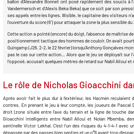
ballon d’Alexandre Bonnet ont posé rapidement des soucis à l'
Vandermersch et d'Alexis Beka Beka) que ce soit par son pressi
ses appels entre les lignes. Illisible, le capitaine des visiteurs n’
l'ouverture du score (6') pour attaquer la zone la plus sensible du
Cette action a pointé (encore) du doigt, l’absence de maîtrise de
positionnement tactique des hommes de couloir. On avait pourt
Guingamp (J26. 2-2, le 22 février) lorsqu’Anthony Gonçalves montai
pas le cas sur cette action… Alors que le jeu se déployait sur l'a
l'opposé, accusait quelques mètres de retard sur Nabil Alioui e
Le rôle de Nicholas Gioacchini d
Après avoir fait le plus dur à l’extérieur, les Hacmen reculaient 
contres. En prenant le jeu à leur compte, les joueurs de Pascal 
droit (zone située entre l’axe du terrain et la ligne de touche d
Gioacchini intelligents entre Nabil Alioui et Nolan Mbemba, derr
sentinelle Victor Lekhal. C’est l'un des risques du 4-1-4-1 avec 
dépassée par des passes bien senties et un n°6 ayant trop d’espace