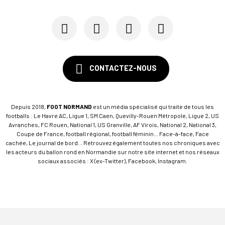
CONTACTEZ-NOUS
Depuis 2018,
FOOT NORMAND
est un média spécialisé qui traite de tous les
footballs : Le Havre AC, Ligue 1, SM Caen, Quevilly-Rouen Métropole, Ligue 2, US
Avranches, FC Rouen, National 1, US Granville, AF Virois, National 2, National 3,
Coupe de France, football régional, football féminin... Face-à-face, Face
cachée, Le journal de bord... Retrouvez également toutes nos chroniques avec
les acteurs du ballon rond en Normandie sur notre site internet et nos réseaux
sociaux associés : X (ex-Twitter), Facebook, Instagram.