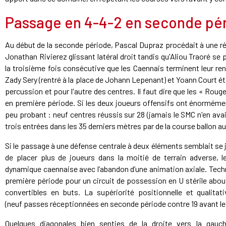
Passage en 4-4-2 en seconde pér
Au début de la seconde période, Pascal Dupraz procédait à une r
Jonathan Rivierez glissant latéral droit tandis qu'Aliou Traoré se p
la troisième fois consécutive que les Caennais terminent leur ren
Zady Sery (rentré à la place de Johann Lepenant) et Yoann Court ét
percussion et pour l'autre des centres. Il faut dire que les « Rou
en première période. Si les deux joueurs offensifs ont énormémen
peu probant : neuf centres réussis sur 28 (jamais le SMC n'en av
trois entrées dans les 35 derniers mètres par de la course ballon au
Si le passage à une défense centrale à deux éléments semblait se j
de placer plus de joueurs dans la moitié de terrain adverse, 
dynamique caennaise avec l’abandon d’une animation axiale. Techni
première période pour un circuit de possession en U stérile abou
convertibles en buts. La supériorité positionnelle et qualitat
(neuf passes réceptionnées en seconde période contre 19 avant le
Quelques diagonales bien senties de la droite vers la gauc