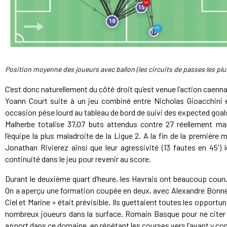
Position moyenne des joueurs avec ballon (les circuits de passes les pl
C’est donc naturellement du côté droit qu’est venue l’action caenn
Yoann Court suite à un jeu combiné entre Nicholas Gioacchini 
occasion pèse lourd au tableau de bord de suivi des expected goal
Malherbe totalise 37,07 buts attendus contre 27 réellement mar
l’équipe la plus maladroite de la Ligue 2. A la fin de la premièr
Jonathan Rivierez ainsi que leur agressivité (13 fautes en 45') 
continuité dans le jeu pour revenir au score.
Durant le deuxième quart d’heure, les Havrais ont beaucoup cour
On a aperçu une formation coupée en deux, avec Alexandre Bonnet 
Ciel et Marine » était prévisible. Ils guettaient toutes les opportu
nombreux joueurs dans la surface. Romain Basque pour ne citer q
apport dans ce domaine, en répétant les courses vers l’avant y co