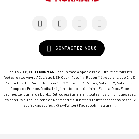
CONTACTEZ-NOUS
Depuis 2018,
FOOT NORMAND
est un média spécialisé qui traite de tous les
footballs : Le Havre AC, Ligue 1, SM Caen, Quevilly-Rouen Métropole, Ligue 2, US
Avranches, FC Rouen, National 1, US Granville, AF Virois, National 2, National 3,
Coupe de France, football régional, football féminin... Face-à-face, Face
cachée, Le journal de bord... Retrouvez également toutes nos chroniques avec
les acteurs du ballon rond en Normandie sur notre site internet et nos réseaux
sociaux associés : X (ex-Twitter), Facebook, Instagram.