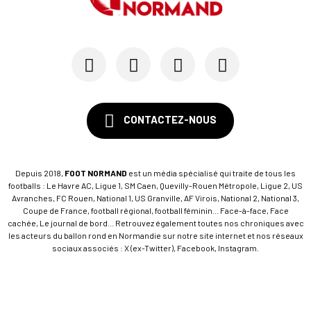
CONTACTEZ-NOUS
Depuis 2018,
FOOT NORMAND
est un média spécialisé qui traite de tous les
footballs : Le Havre AC, Ligue 1, SM Caen, Quevilly-Rouen Métropole, Ligue 2, US
Avranches, FC Rouen, National 1, US Granville, AF Virois, National 2, National 3,
Coupe de France, football régional, football féminin... Face-à-face, Face
cachée, Le journal de bord... Retrouvez également toutes nos chroniques avec
les acteurs du ballon rond en Normandie sur notre site internet et nos réseaux
sociaux associés : X (ex-Twitter), Facebook, Instagram.