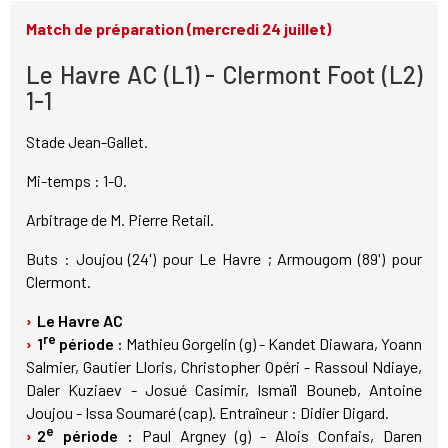
Match de préparation (mercredi 24 juillet)
Le Havre AC (L1) - Clermont Foot (L2)
1-1
Stade Jean-Gallet.
Mi-temps : 1-0.
Arbitrage de M. Pierre Retail.
Buts : Joujou (24') pour Le Havre ; Armougom (89') pour
Clermont.
Le Havre AC
re
1
période :
Mathieu Gorgelin (g) - Kandet Diawara, Yoann
Salmier, Gautier Lloris, Christopher Opéri - Rassoul Ndiaye,
Daler Kuziaev - Josué Casimir, Ismaïl Bouneb, Antoine
Joujou - Issa Soumaré (cap). Entraîneur : Didier Digard.
e
2
période :
Paul Argney (g) - Alois Confais, Daren