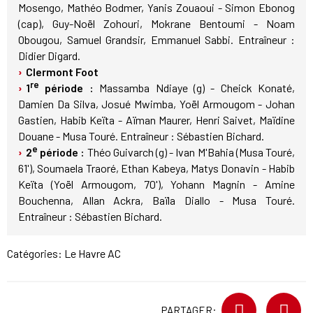
Mosengo, Mathéo Bodmer, Yanis Zouaoui - Simon Ebonog
(cap), Guy-Noël Zohouri, Mokrane Bentoumi - Noam
Obougou, Samuel Grandsir, Emmanuel Sabbi. Entraîneur :
Didier Digard.
Clermont Foot
re
1
période :
Massamba Ndiaye (g) - Cheick Konaté,
Damien Da Silva, Josué Mwimba, Yoël Armougom - Johan
Gastien, Habib Keïta - Aïman Maurer, Henri Saivet, Maïdine
Douane - Musa Touré. Entraîneur : Sébastien Bichard.
e
2
période :
Théo Guivarch (g) - Ivan M'Bahia (Musa Touré,
61'), Soumaela Traoré, Ethan Kabeya, Matys Donavin - Habib
Keïta (Yoël Armougom, 70'), Yohann Magnin - Amine
Bouchenna, Allan Ackra, Baïla Diallo - Musa Touré.
Entraîneur : Sébastien Bichard.
Catégories:
Le Havre AC
PARTAGER: