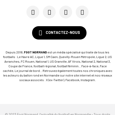
CONTACTEZ-NOUS
Depuis 2018,
FOOT NORMAND
est un média spécialisé qui traite de tous les
footballs : Le Havre AC, Ligue 1, SM Caen, Quevilly-Rouen Métropole, Ligue 2, US
Avranches, FC Rouen, National 1, US Granville, AF Virois, National 2, National 3,
Coupe de France, football régional, football féminin... Face-à-face, Face
cachée, Le journal de bord... Retrouvez également toutes nos chroniques avec
les acteurs du ballon rond en Normandie sur notre site internet et nos réseaux
sociaux associés : X (ex-Twitter), Facebook, Instagram.
© 2023 Foot Normand, l’actualité du football en Normandie - Tous droits