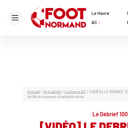
Le Havre
AC
Accueil
/
Actualités
/
Le Havre AC
/
[VIDÉO] LE DEBRIEF 100
étrille le nouveau champion virois
Le Débrief 100
[VIDÉO] LE DEBRI