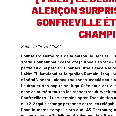
ALENÇON SURPRIS
GONFREVILLE ÉT
CHAMPI
Publié le
24 avril 2023
Pour la troisième fois de la saison, le Débrief 1
stade. Honneur pour cette 22e journée au stade Ja
partie au duel perdu 2-0 par les Ornais face à la r
Hakim El Hamdaoui et le gardien Romain Hanquinq
général Vincent Laigneau se sont succédés en plat
Louiron et son capitaine Hugo Ozée nous ont aus
dans ce numéro toutes les rencontres du week-end 
Gonfreville (4-1) une semaine après l’acquisition o
nul (2-2) qui n’arrange personne entre les relégab
Dans le même temps, alors que l’AS Cherbourg a 
vaillante mais officiellement reléguée, la « B » d