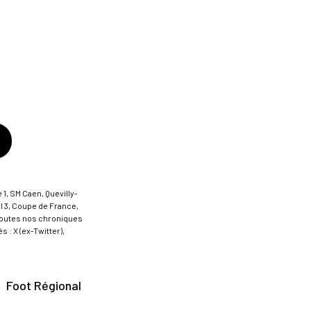
 1, SM Caen, Quevilly-
al 3, Coupe de France,
t toutes nos chroniques
 : X (ex-Twitter),
Foot Régional