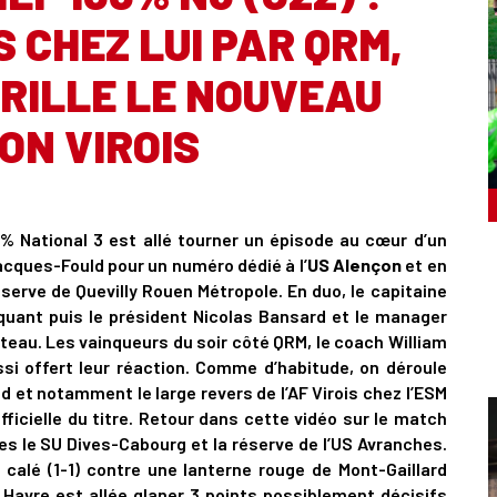
 CHEZ LUI PAR QRM,
RILLE LE NOUVEAU
ON VIROIS
00% National 3 est allé tourner un épisode au cœur d’un
cques-Fould pour un numéro dédié à l’
US Alençon
et en
éserve de Quevilly Rouen Métropole. En duo, le capitaine
uant puis le président Nicolas Bansard et le manager
eau. Les vainqueurs du soir côté QRM, le coach William
si offert leur réaction. Comme d’habitude, on déroule
et notamment le large revers de l’AF Virois chez l’ESM
fficielle du titre. Retour dans cette vidéo sur le match
les le SU Dives-Cabourg et la réserve de l’US Avranches.
calé (1-1) contre une lanterne rouge de Mont-Gaillard
u Havre est allée glaner 3 points possiblement décisifs