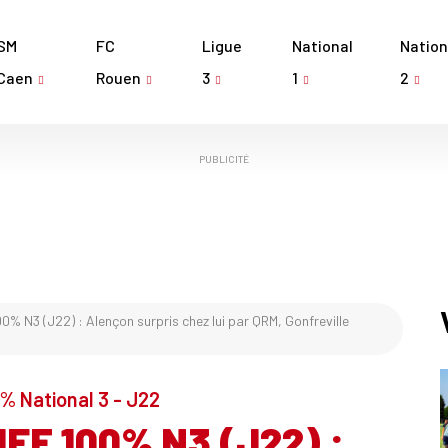
SM
FC
Ligue
National
Nation
Caen
Rouen
3
1
2
PUBLICITÉ
% N3 (J22) : Alençon surpris chez lui par QRM, Gonfreville
% National 3 - J22
EF 100% N3 (J22) :