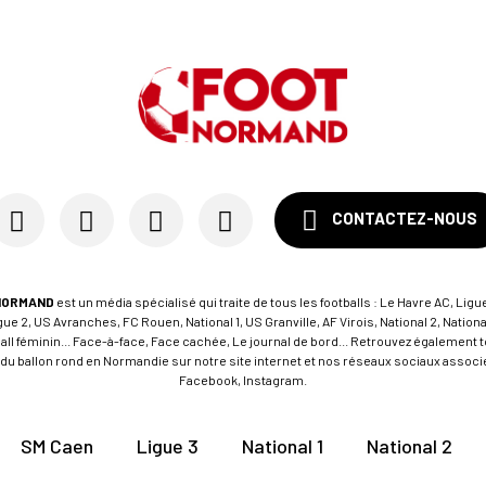
CONTACTEZ-NOUS
NORMAND
est un média spécialisé qui traite de tous les footballs : Le Havre AC, Ligue
e 2, US Avranches, FC Rouen, National 1, US Granville, AF Virois, National 2, Nation
tball féminin... Face-à-face, Face cachée, Le journal de bord... Retrouvez égalemen
du ballon rond en Normandie sur notre site internet et nos réseaux sociaux associés
Facebook, Instagram.
SM Caen
Ligue 3
National 1
National 2