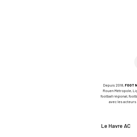
Depuis 2018,
FOOT 
Rouen Métropole, Ligu
football régional, foo
avec les acteurs 
Le Havre AC