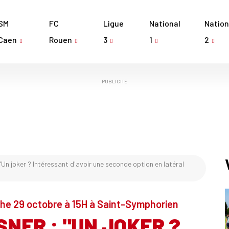
SM
FC
Ligue
National
Nation
Caen
Rouen
3
1
2
PUBLICITÉ
"Un joker ? Intéressant d'avoir une seconde option en latéral
che 29 octobre à 15H à Saint-Symphorien
SNER : "UN JOKER ?