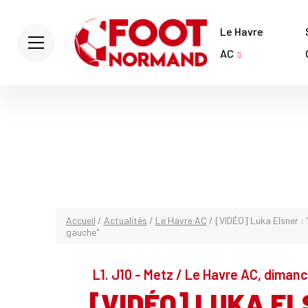
Le Havre
AC
Accueil
/
Actualités
/
Le Havre AC
/
[VIDÉO] Luka Elsner : 
gauche"
L1. J10 - Metz / Le Havre AC, diman
[VIDÉO] LUKA EL