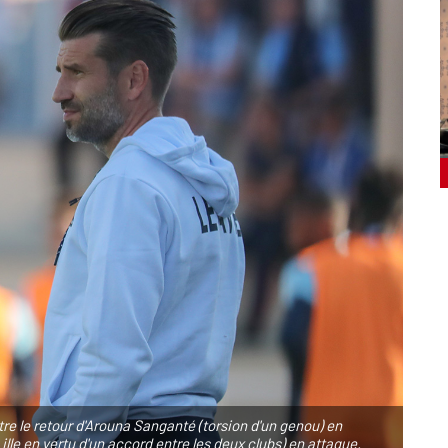
e le retour d'Arouna Sanganté (torsion d'un genou) en
le en vertu d'un accord entre les deux clubs) en attaque.