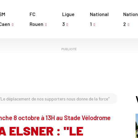
SM
FC
Ligue
National
Nation
Caen
Rouen
3
1
2
PUBLICITÉ
 "Le déplacement de nos supporters nous donne de la force"
manche 8 octobre à 13H au Stade Vélodrome
A ELSNER : "LE