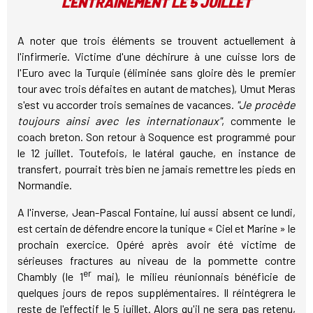
L'ENTRAÎNEMENT LE 5 JUILLET
A noter que trois éléments se trouvent actuellement à
l'infirmerie. Victime d'une déchirure à une cuisse lors de
l'Euro avec la Turquie (éliminée sans gloire dès le premier
tour avec trois défaites en autant de matches), Umut Meras
s'est vu accorder trois semaines de vacances.
"Je procède
toujours ainsi avec les internationaux"
, commente le
coach breton. Son retour à Soquence est programmé pour
le 12 juillet. Toutefois, le latéral gauche, en instance de
transfert, pourrait très bien ne jamais remettre les pieds en
Normandie.
A l'inverse, Jean-Pascal Fontaine, lui aussi absent ce lundi,
est certain de défendre encore la tunique « Ciel et Marine » le
prochain exercice. Opéré après avoir été victime de
sérieuses fractures au niveau de la pommette contre
er
Chambly (le 1
mai), le milieu réunionnais bénéficie de
quelques jours de repos supplémentaires. Il réintégrera le
reste de l'effectif le 5 juillet. Alors qu'il ne sera pas retenu,