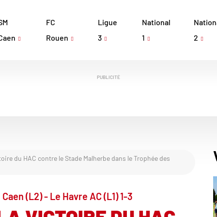
SM
FC
Ligue
National
Nation
Caen
Rouen
3
1
2
PUBLICITÉ
toire du HAC contre le Stade Malherbe dans le Trophée des
aen (L2) - Le Havre AC (L1) 1-3
LA VICTOIRE DU HAC