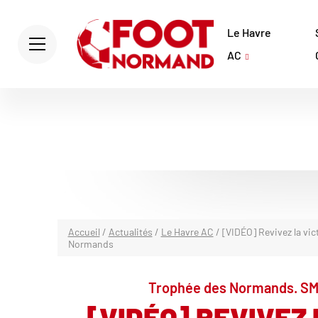
Le Havre
AC
Accueil
/
Actualités
/
Le Havre AC
/
[VIDÉO] Revivez la vic
Normands
Trophée des Normands. SM C
[VIDÉO] REVIVEZ 