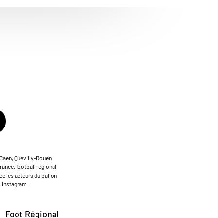
M Caen, Quevilly-Rouen
rance, football régional,
ec les acteurs du ballon
, Instagram.
Foot Régional