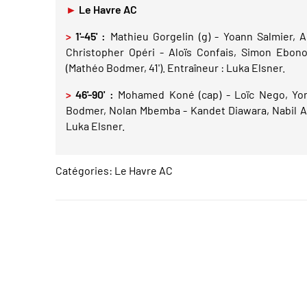
►
Le Havre AC
>
1'-45' :
Mathieu Gorgelin (g) - Yoann Salmier, A
Christopher Opéri - Aloïs Confais, Simon Ebo
(Mathéo Bodmer, 41'). Entraîneur : Luka Elsner.
>
46'-90' :
Mohamed Koné (cap) - Loïc Nego, Yon
Bodmer, Nolan Mbemba - Kandet Diawara, Nabil Ali
Luka Elsner.
Catégories:
Le Havre AC