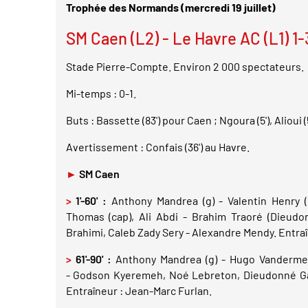
Trophée des Normands (mercredi 19 juillet)
SM Caen (L2) - Le Havre AC (L1) 1-
Stade Pierre-Compte. Environ 2 000 spectateurs.
Mi-temps : 0-1.
Buts : Bassette (83') pour Caen ; Ngoura (5'), Alioui 
Avertissement : Confais (36') au Havre.
►
SM Caen
>
1'-60' :
Anthony Mandrea (g) - Valentin Henry
Thomas (cap), Ali Abdi - Brahim Traoré (Dieudon
Brahimi, Caleb Zady Sery - Alexandre Mendy. Entraî
>
61'-90' :
Anthony Mandrea (g) - Hugo Vanderme
- Godson Kyeremeh, Noé Lebreton, Dieudonné Ga
Entraîneur : Jean-Marc Furlan.