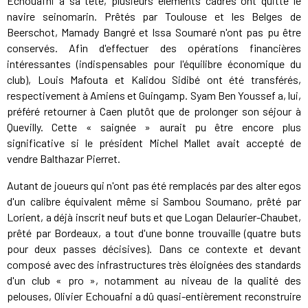
Echouafni à sa tête, plusieurs éléments cadres ont quitté le
navire seinomarin. Prêtés par Toulouse et les Belges de
Beerschot, Mamady Bangré et Issa Soumaré n'ont pas pu être
conservés. Afin d'effectuer des opérations financières
intéressantes (indispensables pour l'équilibre économique du
club), Louis Mafouta et Kalidou Sidibé ont été transférés,
respectivement à Amiens et Guingamp. Syam Ben Youssef a, lui,
préféré retourner à Caen plutôt que de prolonger son séjour à
Quevilly. Cette « saignée » aurait pu être encore plus
significative si le président Michel Mallet avait accepté de
vendre Balthazar Pierret.
Autant de joueurs qui n'ont pas été remplacés par des alter egos
d'un calibre équivalent même si Sambou Soumano, prêté par
Lorient, a déjà inscrit neuf buts et que Logan Delaurier-Chaubet,
prêté par Bordeaux, a tout d'une bonne trouvaille (quatre buts
pour deux passes décisives). Dans ce contexte et devant
composé avec des infrastructures très éloignées des standards
d'un club « pro », notamment au niveau de la qualité des
pelouses, Olivier Echouafni a dû quasi-entièrement reconstruire