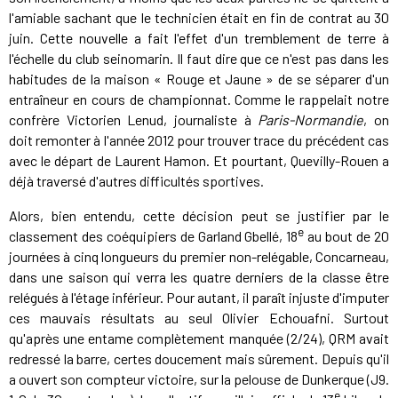
l'amiable sachant que le technicien était en fin de contrat au 30
juin. Cette nouvelle a fait l'effet d'un tremblement de terre à
l'échelle du club seinomarin. Il faut dire que ce n'est pas dans les
habitudes de la maison « Rouge et Jaune » de se séparer d'un
entraîneur en cours de championnat. Comme le rappelait notre
confrère Victorien Lenud, journaliste à
Paris-Normandie
, on
doit remonter à l'année 2012 pour trouver trace du précédent cas
avec le départ de Laurent Hamon. Et pourtant, Quevilly-Rouen a
déjà traversé d'autres difficultés sportives.
Alors, bien entendu, cette décision peut se justifier par le
e
classement des coéquipiers de Garland Gbellé, 18
au bout de 20
journées à cinq longueurs du premier non-relégable, Concarneau,
dans une saison qui verra les quatre derniers de la classe être
relégués à l'étage inférieur. Pour autant, il paraît injuste d'imputer
ces mauvais résultats au seul Olivier Echouafni. Surtout
qu'après une entame complètement manquée (2/24), QRM avait
redressé la barre, certes doucement mais sûrement. Depuis qu'il
a ouvert son compteur victoire, sur la pelouse de Dunkerque (J9.
e