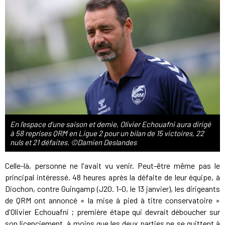
En l'espace d'une saison et demie, Olivier Echouafni aura dirigé
à 58 reprises QRM en Ligue 2 pour un bilan de 15 victoires, 22
nuls et 21 défaites. ©Damien Deslandes
Celle-là, personne ne l'avait vu venir. Peut-être même pas le
principal intéressé. 48 heures après la défaite de leur équipe, à
Diochon, contre Guingamp (J20. 1-0, le 13 janvier), les dirigeants
de QRM ont annoncé « la mise à pied à titre conservatoire »
d'Olivier Echouafni ; première étape qui devrait déboucher sur
son licenciement, à moins que les deux parties ne se quittent à