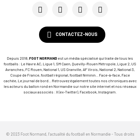
CONTACTEZ-NOUS
Depuis 2018,
FOOT NORMAND
est un média spécialisé qui traite de tous les
footballs : Le Havre AC, Ligue 1, SM Caen, Quevilly-Rouen Métropole, Ligue 2, US
Avranches, FC Rouen, National 1, US Granville, AF Virois, National 2, National 3,
Coupe de France, football régional, football féminin... Face-à-face, Face
cachée, Le journal de bord... Retrouvez également toutes nos chroniques avec
les acteurs du ballon rond en Normandie sur notre site internet et nos réseaux
sociaux associés : X (ex-Twitter), Facebook, Instagram.
© 2023 Foot Normand, l’actualité du football en Normandie - Tous droits