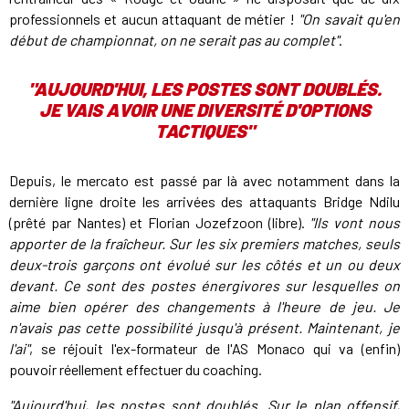
professionnels et aucun attaquant de métier !
"On savait qu'en
début de championnat, on ne serait pas au complet"
.
"AUJOURD'HUI, LES POSTES SONT DOUBLÉS.
JE VAIS AVOIR UNE DIVERSITÉ D'OPTIONS
TACTIQUES"
Depuis, le mercato est passé par là avec notamment dans la
dernière ligne droite les arrivées des attaquants Bridge Ndilu
(prêté par Nantes) et Florian Jozefzoon (libre).
"Ils vont nous
apporter de la fraîcheur.
Sur les six premiers matches, seuls
deux-trois garçons ont évolué sur les côtés et un ou deux
devant. Ce sont des postes énergivores sur lesquelles on
aime bien opérer des changements à l'heure de jeu. Je
n'avais pas cette possibilité jusqu'à présent. Maintenant, je
l'ai"
, se réjouit l'ex-formateur de l'AS Monaco qui va (enfin)
pouvoir réellement effectuer du coaching.
"Aujourd'hui, les postes sont doublés. Sur le plan offensif,