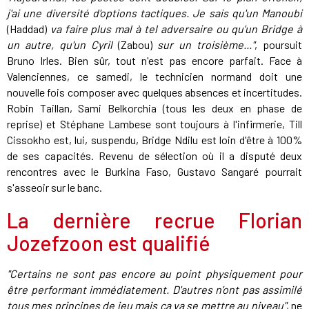
j'ai une diversité d'options tactiques. Je sais qu'un Manoubi
(Haddad)
va faire plus mal à tel adversaire ou qu'un Bridge à
un autre, qu'un Cyril
(Zabou)
sur un troisième..."
, poursuit
Bruno Irles. Bien sûr, tout n'est pas encore parfait. Face à
Valenciennes, ce samedi, le technicien normand doit une
nouvelle fois composer avec quelques absences et incertitudes.
Robin Taillan, Sami Belkorchia (tous les deux en phase de
reprise) et Stéphane Lambese sont toujours à l'infirmerie, Till
Cissokho est, lui, suspendu, Bridge Ndilu est loin d'être à 100%
de ses capacités. Revenu de sélection où il a disputé deux
rencontres avec le Burkina Faso, Gustavo Sangaré pourrait
s'asseoir sur le banc.
La dernière recrue Florian
Jozefzoon est qualifié
"Certains ne sont pas encore au point physiquement pour
être performant immédiatement. D'autres n'ont pas assimilé
tous mes principes de jeu mais ça va se mettre au niveau"
, ne