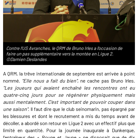
Contre l'US Avranches, le QRM de Bruno Irles a l'occasion de
faire un pas supplémentaire vers la montée en Ligue 2.
©Damien Deslandes
A QRM, la trêve internationale de septembre est arrivée à point
nommé.
"Elle nous a fait du bien"
, ne cache pas Bruno Irles.
"Les joueurs qui avaient enchaîné les rencontres ont eu
quatre-cinq jours pour se régénérer physiquement mais
aussi mentalement. C'est important de pouvoir couper dans
une saison"
. Il faut dire que le club seinomarin, pas épargné par
les blessures et dont le recrutement a mis du temps avant de
décoller, a abordé son retour en Ligue 2 avec un effectif plus que
limité en quantité. Pour la journée inaugurale à Dunkerque,
l'entraîneur des « Rouge et Jaune » ne disposait que de dix