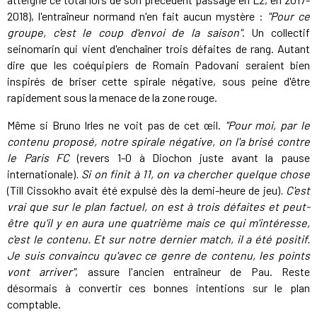
2018), l'entraîneur normand n'en fait aucun mystère :
"Pour ce
groupe, c'est le coup d'envoi de la saison"
. Un collectif
seinomarin qui vient d'enchaîner trois défaites de rang. Autant
dire que les coéquipiers de Romain Padovani seraient bien
inspirés de briser cette spirale négative, sous peine d'être
rapidement sous la menace de la zone rouge.
Même si Bruno Irles ne voit pas de cet œil.
"Pour moi, par le
contenu proposé, notre spirale négative, on l'a brisé contre
le Paris FC
(revers 1-0 à Diochon juste avant la pause
internationale)
. Si on finit à 11, on va chercher quelque chose
(Till Cissokho avait été expulsé dès la demi-heure de jeu)
. C'est
vrai que sur le plan factuel, on est à trois défaites et peut-
être qu'il y en aura une quatrième mais ce qui m'intéresse,
c'est le contenu. Et sur notre dernier match, il a été positif.
Je suis convaincu qu'avec ce genre de contenu, les points
vont arriver"
, assure l'ancien entraîneur de Pau. Reste
désormais à convertir ces bonnes intentions sur le plan
comptable.