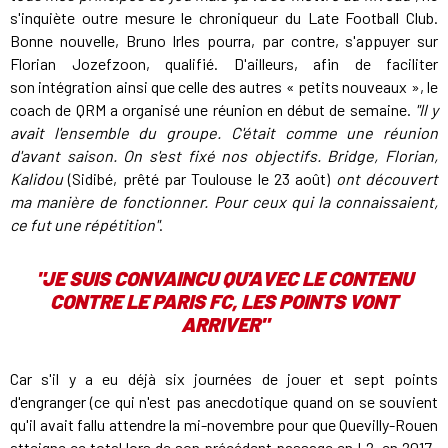
s'inquiète outre mesure le chroniqueur du Late Football Club.
Bonne nouvelle, Bruno Irles pourra, par contre, s'appuyer sur
Florian Jozefzoon, qualifié. D'ailleurs, afin de faciliter
son intégration ainsi que celle des autres « petits nouveaux », le
coach de QRM a organisé une réunion en début de semaine.
"Il y
avait l'ensemble du groupe. C'était comme une réunion
d'avant saison. On s'est fixé nos objectifs. Bridge, Florian,
Kalidou
(Sidibé, prêté par Toulouse le 23 août)
ont découvert
ma manière de fonctionner. Pour ceux qui la connaissaient,
ce fut une répétition"
.
"JE SUIS CONVAINCU QU'AVEC LE CONTENU
CONTRE LE PARIS FC, LES POINTS VONT
ARRIVER"
Car s'il y a eu déjà six journées de jouer et sept points
d'engranger (ce qui n'est pas anecdotique quand on se souvient
qu'il avait fallu attendre la mi-novembre pour que Quevilly-Rouen
atteigne ce total lors de son précédent passage en L2, en 2017-