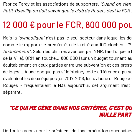
Fabrice Tardy et les associations de supporters.
"Quand on vien
Petit-Quevilly, on doit savoir que le club de Rouen, c'est le FCR
12 000 € pour le FCR, 800 000 po
Mais la
"symbolique"
n'est pas le seul secteur dans lequel les de
comme le rapporte le premier élu de la cité aux 100 clochers.
"I
financement"
. Selon les chiffres avancés par NMR, tandis que le
de la Ville), QRM en touche… 800 000 (sur un budget tournant a
équitablement en deux parties entre une subvention et des presta
de loges… A une époque pas si lointaine, cette différence a pu se
évoluaient les deux équipes (en 2017-2018, les « Jaune et Rouge » 
Rouges » fréquentaient le N3), aujourd'hui, cet argument n'est 
séparant.
"CE QUI ME GÈNE DANS NOS CRITÈRES, C'EST Q
NULLE PART
De toute façon, pour le président de l'agglomération rouennaise