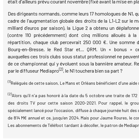
était d'ailleurs prévu courant novembre (fixé avant la mise en p
Des dirigeants normands, comme leurs 17 homologues de N1, qui
cadre de l'augmentation globale des droits de la L1-L2 sur le 
milliard d'euros par saison), la Ligue 2 a obtenu un déplafo
(contre 110 précédemment) dont cinq millions alloués à la 
répartition, chaque club percevrait 250 000 €. Une somme 
Bourg-en-Bresse, le Red Star et... QRM. Un « bonus » c
auxquelles ces trois clubs sous statut professionnel ne peuven
de ce championnat qui y évoluent sous la bannière amateur. Res
(2)
par le diffuseur Mediapro
, le N1 touchera bien sa part ?
(1)
Relégués de cette saison, Le Mans et Orléans bénéficient d'une aide
(2)
Alors qu'il n'a pas honoré à la date du 5 octobre une traite de 172
des droits TV pour cette saison 2020-2021. Pour rappel, le gro
spécialement lancé pour l'occasion, diffuse à chaque journée huit des 
de 814 M€ annuel et ce, jusqu'en 2024. Mais pour Jaume Roures, le c
Les abonnements de Téléfoot tardant à décoller, le patron de Mediapr