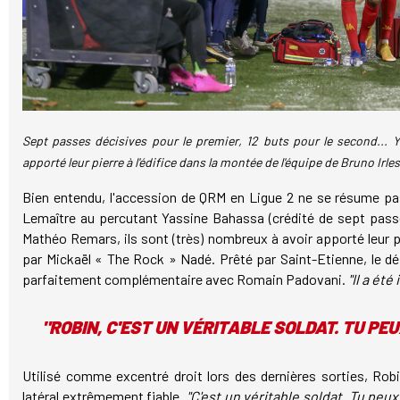
Sept passes décisives pour le premier, 12 buts pour le second...
apporté leur pierre à l'édifice dans la montée de l'équipe de Bruno Ir
Bien entendu, l'accession de QRM en Ligue 2 ne se résume pas
Lemaître au percutant Yassine Bahassa (crédité de sept passe
Mathéo Remars, ils sont (très) nombreux à avoir apporté leur 
par Mickaël « The Rock » Nadé. Prêté par Saint-Etienne, le dé
parfaitement complémentaire avec Romain Padovani.
"Il a ét
"ROBIN, C'EST UN VÉRITABLE SOLDAT. TU PE
Utilisé comme excentré droit lors des dernières sorties, Robin
latéral extrêmement fiable.
"C'est un véritable soldat. Tu peux 