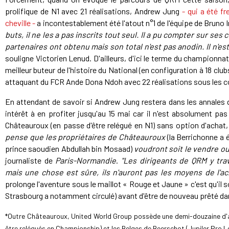
prolifique de N1 avec 21 réalisations, Andrew Jung
- qui a été f
cheville -
a incontestablement été l'atout n°1 de l'équipe de Bruno I
buts, il ne les a pas inscrits tout seul. Il a pu compter sur ses
partenaires ont obtenu mais son total n'est pas anodin. Il n'est
souligne Victorien Lenud. D'ailleurs, d'ici le terme du championnat
meilleur buteur de l'histoire du National (en configuration à 18 club
attaquant du FCR Ande Dona Ndoh avec 22 réalisations sous les c
En attendant de savoir si Andrew Jung restera dans les annales 
intérêt à en profiter jusqu'au 15 mai car il n'est absolument pa
Châteauroux (en passe d'être relégué en N1) sans option d'achat,
pense que les propriétaires de Châteauroux
(la Berrichonne a 
prince saoudien Abdullah bin Mosaad)
voudront soit le vendre ou l
journaliste de
Paris-Normandie
.
"Les dirigeants de QRM y tra
mais une chose est sûre, ils n'auront pas les moyens de l'ac
prolonge l'aventure sous le maillot « Rouge et Jaune » c'est qu'il 
Strasbourg a notamment circulé) avant d'être de nouveau prêté dans
*Outre Châteauroux, United World Group possède une demi-douzaine d'au
être relégués en Championship) et les Belges de Beerschot (Jupiler Pro L