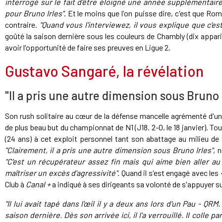
interrogé sur le fait d'être éloigné une année supplémentaire d
pour Bruno Irles"
. Et le moins que l'on puisse dire, c'est que Ro
contraire.
"Quand vous l'interviewez, il vous explique que c'est
goûté la saison dernière sous les couleurs de Chambly (dix appari
avoir l'opportunité de faire ses preuves en Ligue 2.
Gustavo Sangaré, la révélation
"Il a pris une autre dimension sous Bruno 
Son rush solitaire au cœur de la défense mancelle agrémenté d'un
de plus beau but du championnat de N1 (J18. 2-0, le 18 janvier). Tou
(24 ans) à cet exploit personnel tant son abattage au milieu de 
"Clairement, il a pris une autre dimension sous Bruno Irles"
, 
"C'est un récupérateur assez fin mais qui aime bien aller au
maîtriser un excès d'agressivité"
. Quand il s'est engagé avec les
Club à
Canal +
a indiqué à ses dirigeants sa volonté de s'appuyer s
"Il lui avait tapé dans l'œil il y a deux ans lors d'un Pau - QRM
saison dernière. Dès son arrivée ici, il l'a verrouillé. Il colle 