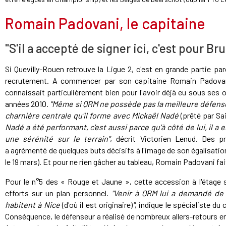
Romain Padovani, le capitaine
"S'il a accepté de signer ici, c'est pour Bru
Si Quevilly-Rouen retrouve la Ligue 2, c'est en grande partie p
recrutement. A commencer par son capitaine Romain Padovani 
connaissait particulièrement bien pour l'avoir déjà eu sous ses
années 2010.
"Même si QRM ne possède pas la meilleure défen
charnière centrale qu'il forme avec Mickaël Nadé
(prêté par Sa
Nadé a été performant, c'est aussi parce qu'à côté de lui, il 
une sérénité sur le terrain"
, décrit Victorien Lenud. Des pr
a agrémenté de quelques buts décisifs à l'image de son égalisation
le 19 mars). Et pour ne rien gâcher au tableau, Romain Padovani fa
Pour le n°5 des « Rouge et Jaune », cette accession à l'étage 
efforts sur un plan personnel.
"Venir à QRM lui a demandé de 
habitent à Nice
(d'où il est originaire)
"
, indique le spécialiste du 
Conséquence, le défenseur a réalisé de nombreux allers-retours ent