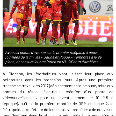
Avec six points d'avance sur le premier relégable à deux
journées de la fin, les « Jaune et Rouge », remontés à la 9e
place, ont assuré leur maintien en N1. ©Photo d'archives
A Diochon, les footballeurs vont laisser leur place aux
pelleteuses dans les prochains jours. Après une première
tranche de travaux en 2017 (déplacement de la pelouse, mise aux
normes du réseau électrique, création d’un poste de
vidéosurveillance…, pour un investissement de 10 M€ à
l'époque), suite à la première montée de QRM en Ligue 2, la
Métropole, propriétaire de l'enceinte, va procéder à de nouvelles
modifications dans le stade. La principale ? La pose d'un «