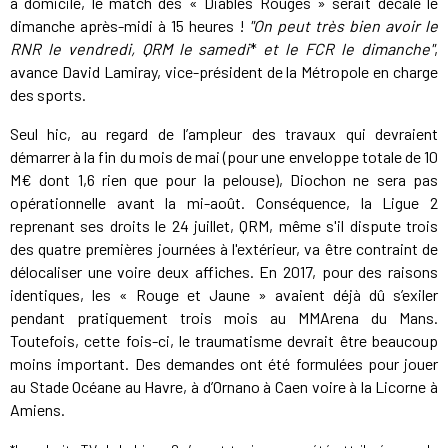
à domicile, le match des « Diables Rouges » serait décalé le
dimanche après-midi à 15 heures !
"On peut très bien avoir le
RNR le vendredi, QRM le samedi
*
et le FCR le dimanche"
,
avance David Lamiray, vice-président de la Métropole en charge
des sports.
Seul hic, au regard de l’ampleur des travaux qui devraient
démarrer à la fin du mois de mai (pour une enveloppe totale de 10
M€ dont 1,6 rien que pour la pelouse), Diochon ne sera pas
opérationnelle avant la mi-août. Conséquence, la Ligue 2
reprenant ses droits le 24 juillet, QRM, même s'il dispute trois
des quatre premières journées à l'extérieur, va être contraint de
délocaliser une voire deux affiches. En 2017, pour des raisons
identiques, les « Rouge et Jaune » avaient déjà dû s’exiler
pendant pratiquement trois mois au MMArena du Mans.
Toutefois, cette fois-ci, le traumatisme devrait être beaucoup
moins important. Des demandes ont été formulées pour jouer
au Stade Océane au Havre, à d’Ornano à Caen voire à la Licorne à
Amiens.