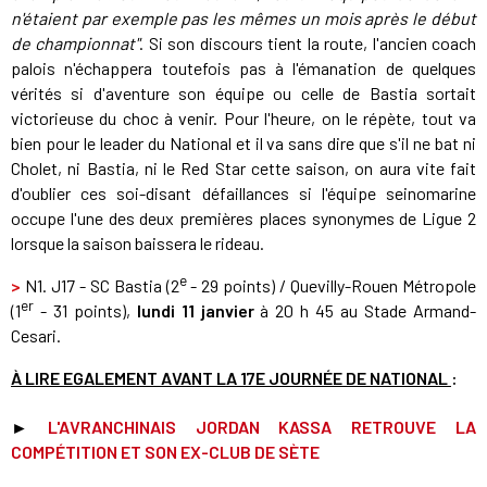
n'étaient par exemple pas les mêmes un mois après le début
de championnat"
.
Si son discours tient la route, l'ancien coach
palois n'échappera toutefois pas à l'émanation de quelques
vérités si d'aventure son équipe ou celle de Bastia sortait
victorieuse du choc à venir. Pour l'heure, on le répète, tout va
bien pour le leader du National et il va sans dire que s'il ne bat ni
Cholet, ni Bastia, ni le Red Star cette saison, on aura vite fait
d'oublier ces soi-disant défaillances si l'équipe seinomarine
occupe l'une des deux premières places synonymes de Ligue 2
lorsque la saison baissera le rideau.
e
>
N1. J17 - SC Bastia (2
- 29 points) / Quevilly-Rouen Métropole
er
(1
- 31 points),
lundi 11 janvier
à 20 h 45 au Stade Armand-
Cesari.
À LIRE EGALEMENT AVANT LA 17E JOURNÉE DE NATIONAL
:
►
L'AVRANCHINAIS JORDAN KASSA RETROUVE LA
COMPÉTITION ET SON EX-CLUB DE SÈTE