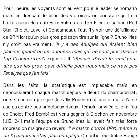
Pour l'heure, les voyants sont au vert pour le leader seinomarin
mais en dressant le bilan des victoires, on constate qu'il n'a
battu aucun des autres membres du Top 6 cette saison (Red
Star, Cholet, Laval et Concarneau). Faut-il y voir une défaillance
de QRM lorsqu'un plus gros poisson tire sur la ligne ? Bruno Irles
n'y croit pas vraiment.
"Il y a des équipes qui étaient bien
placées quand on les a jouées mais qui ne sont plus dans le
top 10 aujourd'hui"
, expose-t-il.
"J'essaie d'avoir le recul pour
dire que les gros, c'est difficile pour nous mais ce n'est pas
l'analyse que j'en fais"
.
Dans les faits, la statistique est implacable mais en
dépoussiérant chaque match depuis le début du championnat,
on se rend compte que Quevilly-Rouen n'est pas si mal à l'aise
que ça contre ses principaux rivaux. Témoin privilégié, le milieu
de Cholet Fred Dembi est venu gagner à Diochon en novembre
(J13. 2-1) mais l'équipe de Bruno Irles lui avait fait très forte
impression malgré son revers.
"Le match contre QRM, même si
on l'a gagné, il était plus compliqué"
, confie l'ex-Diable Rouge