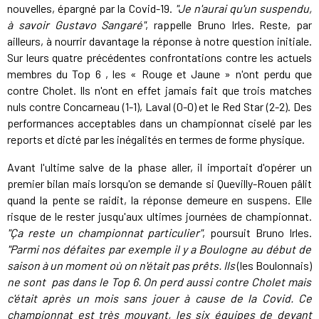
nouvelles, épargné par la Covid-19.
"Je n'aurai qu'un suspendu,
à savoir Gustavo Sangaré"
, rappelle Bruno Irles. Reste, par
ailleurs, à nourrir davantage la réponse à notre question initiale.
Sur leurs quatre précédentes confrontations contre les actuels
membres du Top 6 , les « Rouge et Jaune » n'ont perdu que
contre Cholet. Ils n'ont en effet jamais fait que trois matches
nuls contre Concarneau (1-1), Laval (0-0) et le Red Star (2-2). Des
performances acceptables dans un championnat ciselé par les
reports et dicté par les inégalités en termes de forme physique.
Avant l'ultime salve de la phase aller, il importait d'opérer un
premier bilan mais lorsqu'on se demande si Quevilly-Rouen pâlit
quand la pente se raidit, la réponse demeure en suspens. Elle
risque de le rester jusqu'aux ultimes journées de championnat.
"
Ça reste un championnat particulier"
,
poursuit Bruno Irles.
"Parmi nos défaites par exemple il y a Boulogne au début de
saison à un moment où on n'était pas prêts. Ils
(les Boulonnais)
ne sont pas dans le Top 6. On perd aussi contre Cholet mais
c'était après un mois sans jouer à cause de la Covid. Ce
championnat est très mouvant, les six équipes de devant