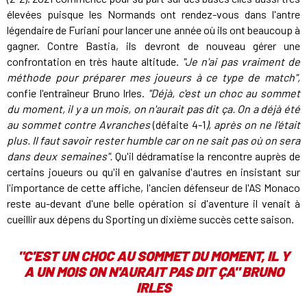
élevées puisque les Normands ont rendez-vous dans l'antre
légendaire de Furiani pour lancer une année où ils ont beaucoup à
gagner. Contre Bastia, ils devront de nouveau gérer une
confrontation en très haute altitude.
"Je n'ai pas vraiment de
méthode pour préparer mes joueurs à ce type de match",
confie l'entraîneur Bruno Irles.
"Déjà, c'est un choc au sommet
du moment, il y a un mois, on n'aurait pas dit ça. On a déjà été
au sommet contre Avranches
(défaite 4-1
), après on ne l'était
plus. Il faut savoir rester humble car on ne sait pas où on sera
dans deux semaines".
Qu'il dédramatise la rencontre auprès de
certains joueurs ou qu'il en galvanise d'autres en insistant sur
l'importance de cette affiche, l'ancien défenseur de l'AS Monaco
reste au-devant d'une belle opération si d'aventure il venait à
cueillir aux dépens du Sporting un dixième succès cette saison.
"C'EST UN CHOC AU SOMMET DU MOMENT, IL Y
A UN MOIS ON N'AURAIT PAS DIT ÇA" BRUNO
IRLES