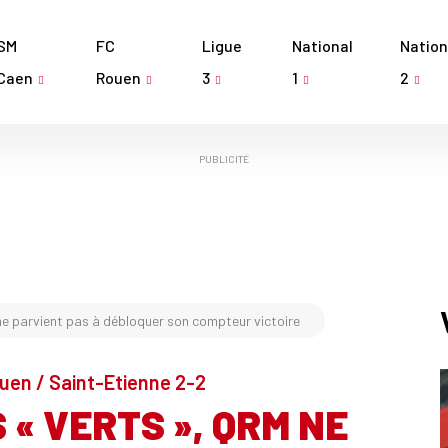
SM
FC
Ligue
National
Nation
Caen
Rouen
3
1
2
PUBLICITÉ
 ne parvient pas à débloquer son compteur victoire
ouen / Saint-Etienne 2-2
 « VERTS », QRM NE