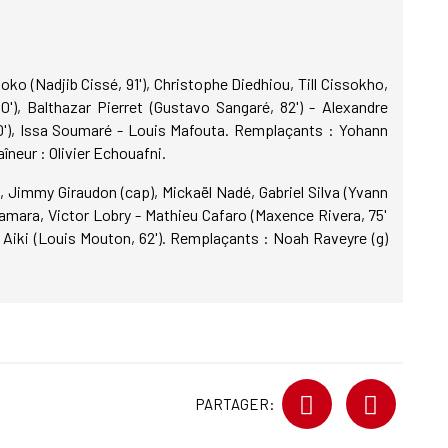
oko (Nadjib Cissé, 91'), Christophe Diedhiou, Till Cissokho,
), Balthazar Pierret (Gustavo Sangaré, 82') - Alexandre
60'), Issa Soumaré - Louis Mafouta. Remplaçants : Yohann
neur : Olivier Echouafni.
, Jimmy Giraudon (cap), Mickaël Nadé, Gabriel Silva (Yvann
Camara, Victor Lobry - Mathieu Cafaro (Maxence Rivera, 75'
 Aiki (Louis Mouton, 62'). Remplaçants : Noah Raveyre (g)
PARTAGER: