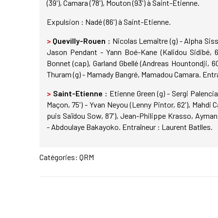
(39'), Camara (78'), Mouton (93') à Saint-Etienne.
Expulsion : Nadé (86') à Saint-Etienne.
>
Quevilly-Rouen :
Nicolas Lemaître (g) - Alpha Siss
Jason Pendant - Yann Boé-Kane (Kalidou Sidibé, 60'
Bonnet (cap), Garland Gbellé (Andreas Hountondji, 
Thuram (g) - Mamady Bangré, Mamadou Camara. Entraî
>
Saint-Etienne :
Etienne Green (g) - Sergi Palencia
Maçon, 75') - Yvan Neyou (Lenny Pintor, 62'), Mahdi 
puis Saïdou Sow, 87'), Jean-Philippe Krasso, Ayman
- Abdoulaye Bakayoko. Entraîneur : Laurent Batlles.
Catégories:
QRM