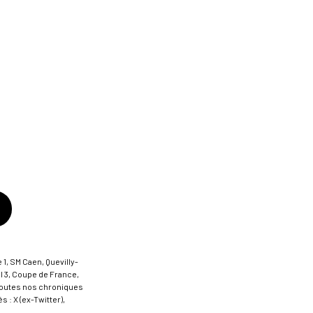
 1, SM Caen, Quevilly-
al 3, Coupe de France,
t toutes nos chroniques
 : X (ex-Twitter),