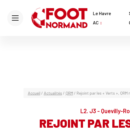
Le Havre
AC
Accueil
/
Actualités
/
QRM
/
Rejoint par les « Verts », QRM
L2. J3 - Quevilly-R
REJOINT PAR LES