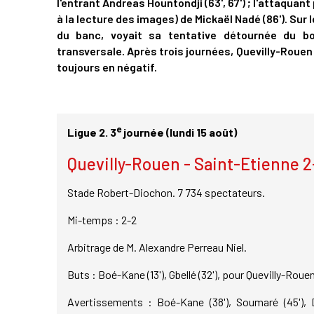
l'entrant Andreas Hountondji (63', 67') ; l'attaquan
à la lecture des images) de Mickaël Nadé (86'). Sur 
du banc, voyait sa tentative détournée du 
transversale. Après trois journées, Quevilly-Roue
toujours en négatif.
e
Ligue 2. 3
journée (lundi 15 août)
Quevilly-Rouen - Saint-Etienne 2
Stade Robert-Diochon. 7 734 spectateurs.
Mi-temps : 2-2
Arbitrage de M. Alexandre Perreau Niel.
Buts : Boé-Kane (13'), Gbellé (32'), pour Quevilly-Rouen
Avertissements : Boé-Kane (38'), Soumaré (45'), Di