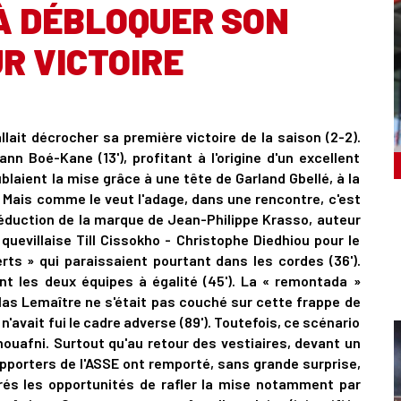
À DÉBLOQUER SON
R VICTOIRE
ait décrocher sa première victoire de la saison (2-2).
nn Boé-Kane (13'), profitant à l'origine d'un excellent
blaient la mise grâce à une tête de Garland Gbellé, à la
. Mais comme le veut l'adage, dans une rencontre, c'est
 réduction de la marque de Jean-Philippe Krasso, auteur
uevillaise Till Cissokho - Christophe Diedhiou pour le
ts » qui paraissaient pourtant dans les cordes (36').
t les deux équipes à égalité (45'). La « remontada »
las Lemaître ne s'était pas couché sur cette frappe de
 n'avait fui le cadre adverse (89'). Toutefois, ce scénario
ouafni. Surtout qu'au retour des vestiaires, devant un
pporters de l'ASSE ont remporté, sans grande surprise,
rés les opportunités de rafler la mise notamment par