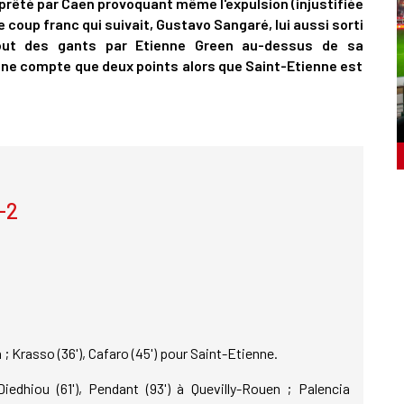
t prêté par Caen provoquant même l'expulsion (injustifiée
le coup franc qui suivait, Gustavo Sangaré, lui aussi sorti
bout des gants par Etienne Green au-dessus de sa
n ne compte que deux points alors que Saint-Etienne est
-2
 ; Krasso (36'), Cafaro (45') pour Saint-Etienne.
edhiou (61'), Pendant (93') à Quevilly-Rouen ; Palencia