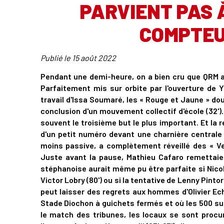
PARVIENT PAS 
COMPTEU
Publié le
15 août 2022
Pendant une demi-heure, on a bien cru que QRM all
Parfaitement mis sur orbite par l'ouverture de Ya
travail d'Issa Soumaré, les « Rouge et Jaune » dou
conclusion d'un mouvement collectif d'école (32')
souvent le troisième but le plus important. Et la
d'un petit numéro devant une charnière centrale q
moins passive, a complètement réveillé des « Ver
Juste avant la pause, Mathieu Cafaro remettaien
stéphanoise aurait même pu être parfaite si Nico
Victor Lobry (80') ou si la tentative de Lenny Pintor
peut laisser des regrets aux hommes d'Olivier Ech
Stade Diochon à guichets fermés et où les 500 su
le match des tribunes, les locaux se sont procu