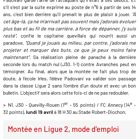
s'il s'est par la suite exprimé au poste de n°6 à partir de ses 14
ans, c'est bien derrière qu'il prenait le plus de plaisir à jouer.
"À
cet âge-là, ça ne m'arrivait pas souvent mais j'adorais évoluer
plus bas et au fil de ma carrière, à force de dépanner, j'y suis
resté"
, confie le capitaine quevillais qui nourrit aussi un
paradoxe.
"Quand je jouais au milieu, par contre, j'adorais me
projeter et marquer des buts, ce que je peux moins faire
maintenant"
. Sa réalisation pleine de panache à la dernière
seconde lors du match nul (J30. 1-1) contre Avranches peut en
témoigner. Au final, alors que la montée ne fait plus trop de
doute, à l'école Irles, l'élève Padovani va valider son passage
dans la classe Ligue 2 sans l'ombre d'un doute et avec un bon
bulletin. L'objectif sera alors cette fois-ci de ne pas redoubler.
er
e
>
N1. J30 - Quevilly-Rouen (1
- 55 points) / FC Annecy (14
-
32 points),
lundi
19 avril
à 18 H 30 au Stade Robert-Diochon.
Montée en Ligue 2, mode d'emploi