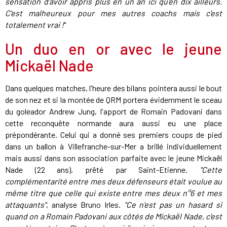
sensation d'avoir appris plus en un an ici qu'en dix ailleurs.
C'est malheureux pour mes autres coachs mais c'est
totalement vrai !
"
Un duo en or avec le jeune
Mickaël Nade
Dans quelques matches, l'heure des bilans pointera aussi le bout
de son nez et si la montée de QRM portera évidemment le sceau
du goleador Andrew Jung, l'apport de Romain Padovani dans
cette reconquête normande aura aussi eu une place
prépondérante. Celui qui a donné ses premiers coups de pied
dans un ballon à Villefranche-sur-Mer a brillé individuellement
mais aussi dans son association parfaite avec le jeune Mickaël
Nade (22 ans), prêté par Saint-Etienne.
"Cette
complémentarité entre mes deux défenseurs était voulue au
même titre que celle qui existe entre mes deux n°6 et mes
attaquants"
, analyse Bruno Irles.
"Ce n'est pas un hasard si
quand on a Romain Padovani aux côtés de Mickaël Nade, c'est