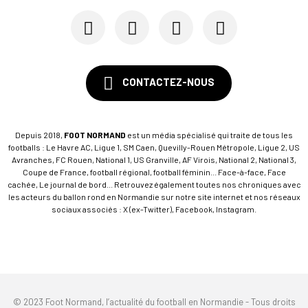
CONTACTEZ-NOUS
Depuis 2018,
FOOT NORMAND
est un média spécialisé qui traite de tous les
footballs : Le Havre AC, Ligue 1, SM Caen, Quevilly-Rouen Métropole, Ligue 2, US
Avranches, FC Rouen, National 1, US Granville, AF Virois, National 2, National 3,
Coupe de France, football régional, football féminin... Face-à-face, Face
cachée, Le journal de bord... Retrouvez également toutes nos chroniques avec
les acteurs du ballon rond en Normandie sur notre site internet et nos réseaux
sociaux associés : X (ex-Twitter), Facebook, Instagram.
© 2023 Foot Normand, l’actualité du football en Normandie - Tous droits