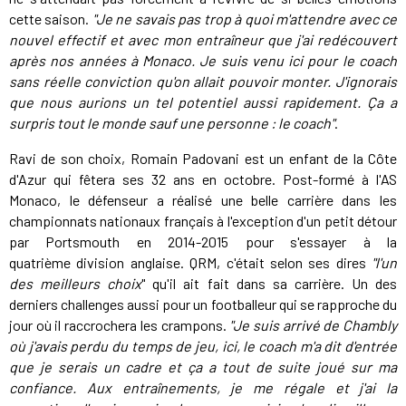
cette saison.
"
Je ne savais pas trop à quoi m'attendre avec ce
nouvel effectif et avec mon entraîneur que j'ai redécouvert
après nos années à Monaco. Je suis venu ici pour le coach
sans réelle conviction qu'on allait pouvoir monter. J'ignorais
que nous aurions un tel potentiel aussi rapidement. Ça a
surpris tout le monde sauf une personne : le coach
"
.
Ravi de son choix, Romain Padovani est un enfant de la Côte
d'Azur qui fêtera ses 32 ans en octobre. Post-formé à l'AS
Monaco, le défenseur a réalisé une belle carrière dans les
championnats nationaux français à l'exception d'un petit détour
par Portsmouth en 2014-2015 pour s'essayer à la
quatrième division anglaise. QRM, c'était selon ses dires
"l'un
des meilleurs choix
" qu'il ait fait dans sa carrière. Un des
derniers challenges aussi pour un footballeur qui se rapproche du
jour où il raccrochera les crampons.
"Je suis arrivé de Chambly
où j'avais perdu du temps de jeu, ici, le coach m'a dit d'entrée
que je serais un cadre et ça a tout de suite joué sur ma
confiance. Aux entraînements, je me régale et j'ai la