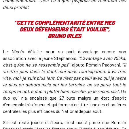
complémentaire. C'est ce à quoi j'aspirais en recrutant ces
deux profils"
.
"CETTE COMPLÉMENTARITÉ ENTRE MES
DEUX DÉFENSEURS ÉTAIT VOULUE",
BRUNO IRLES
Le Niçois détaille pour sa part davantage encore son
association avec le jeune Stéphanois.
"L'avantage avec Micka,
c'est qu'on ne se ressemble pas
", ajoute Romain Padovani.
"Il
va être plus dans le duel, moi dans l'anticipation. Il va très
vite, moi, je suis plus lent. Ce n'est pas celui avec qui je reste
le plus en dehors mais sur les terrains, on se parle tout le
temps et notre duo a plutôt bien marché, je le reconnais"
. Un
duo qui n'a encaissé que 27 buts malgré un état d'esprit
d'ensemble très joueur et qui forme à ce titre l'une des charnières
centrales les plus efficaces du National depuis août.
S'il est resté joueur d'ailleurs, c'est aussi parce que Romain
Padovani garde l'âme de l'attaquant qu'il était à ses débuts. Et