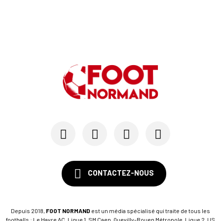
CONTACTEZ-NOUS
Depuis 2018,
FOOT NORMAND
est un média spécialisé qui traite de tous les
footballs : Le Havre AC, Ligue 1, SM Caen, Quevilly-Rouen Métropole, Ligue 2, US