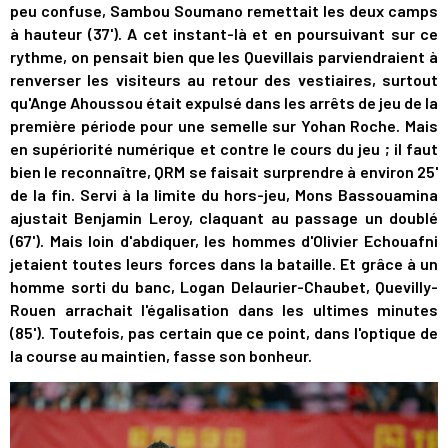
peu confuse, Sambou Soumano remettait les deux camps
à hauteur (37'). A cet instant-là et en poursuivant sur ce
rythme, on pensait bien que les Quevillais parviendraient à
renverser les visiteurs au retour des vestiaires, surtout
qu'Ange Ahoussou était expulsé dans les arrêts de jeu de la
première période pour une semelle sur Yohan Roche. Mais
en supériorité numérique et contre le cours du jeu ; il faut
bien le reconnaître, QRM se faisait surprendre à environ 25'
de la fin. Servi à la limite du hors-jeu, Mons Bassouamina
ajustait Benjamin Leroy, claquant au passage un doublé
(67'). Mais loin d'abdiquer, les hommes d'Olivier Echouafni
jetaient toutes leurs forces dans la bataille. Et grâce à un
homme sorti du banc, Logan Delaurier-Chaubet, Quevilly-
Rouen arrachait l'égalisation dans les ultimes minutes
(85'). Toutefois, pas certain que ce point, dans l'optique de
la course au maintien, fasse son bonheur.