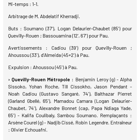
Mi-temps : 1-1.
Arbitrage de M. Abdelatif Kherradji.
Buts : Soumano (37'), Logan Delaurier-Chaubet (85') pour
Quevilly-Rouen ; Bassouamina (12', 67') pour Pau.
Avertissements : Cadiou (39') pour Quevilly-Rouen ;
Ahoussou (33'), d'Almeida (45+2') à Pau.
Expulsion : Ahoussou (45') à Pau.
›
Quevilly-Rouen Métropole :
Benjamin Leroy (g) - Alpha
Sissoko, Yohan Roche, Till Cissokho, Jason Pendant -
Noah Cadiou (Gustavo Sangaré, 74'), Balthazar Pierret
(Garland Gbellé, 65'), Mamadou Camara (Logan Delaurier-
Chaubet, 74'), Alexandre Bonnet (cap, Papa Ndiaga Yade,
65') - Kalifa Coulibaly, Sambou Soumano. Remplaçants :
Arsène Courel (g) - Nadjib Cissé, Robin Legendre. Entraîneur
: Olivier Echouafni.