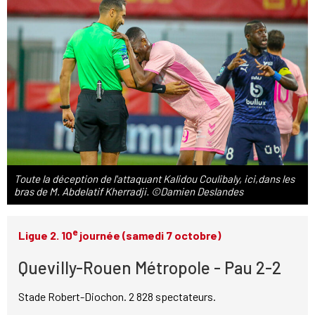
Toute la déception de l'attaquant Kalidou Coulibaly, ici,dans les
bras de M. Abdelatif Kherradji. ©Damien Deslandes
e
Ligue 2. 10
journée (samedi 7 octobre)
Quevilly-Rouen Métropole - Pau 2-2
Stade Robert-Diochon. 2 828 spectateurs.