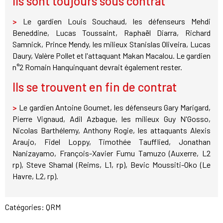
Ils sont toujours sous contrat
>
Le gardien Louis Souchaud, les défenseurs Mehdi
Beneddine, Lucas Toussaint, Raphaël Diarra, Richard
Samnick, Prince Mendy, les milieux Stanislas Oliveira, Lucas
Daury, Valère Pollet et l'attaquant Makan Macalou. Le gardien
n°2 Romain Hanquinquant devrait également rester.
Ils se trouvent en fin de contrat
>
Le gardien Antoine Goumet, les défenseurs Gary Marigard,
Pierre Vignaud, Adil Azbague, les milieux Guy N'Gosso,
Nicolas Barthélemy, Anthony Rogie, les attaquants Alexis
Araujo, Fidel Loppy, Timothée Taufflied, Jonathan
Nanizayamo, François-Xavier Fumu Tamuzo (Auxerre, L2
rp), Steve Shamal (Reims, L1, rp), Bevic Moussiti-Oko (Le
Havre, L2, rp).
Catégories:
QRM