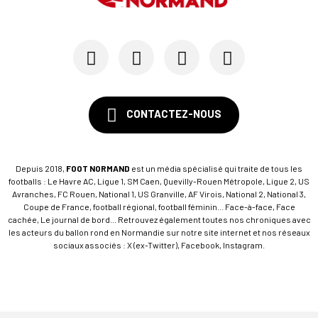
CONTACTEZ-NOUS
Depuis 2018,
FOOT NORMAND
est un média spécialisé qui traite de tous les
footballs : Le Havre AC, Ligue 1, SM Caen, Quevilly-Rouen Métropole, Ligue 2, US
Avranches, FC Rouen, National 1, US Granville, AF Virois, National 2, National 3,
Coupe de France, football régional, football féminin... Face-à-face, Face
cachée, Le journal de bord... Retrouvez également toutes nos chroniques avec
les acteurs du ballon rond en Normandie sur notre site internet et nos réseaux
sociaux associés : X (ex-Twitter), Facebook, Instagram.