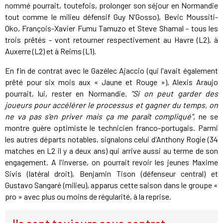
nommé pourrait, toutefois, prolonger son séjour en Normandie
tout comme le milieu défensif Guy N'Gosso), Bevic Moussiti-
Oko, François-Xavier Fumu Tamuzo et Steve Shamal - tous les
trois prêtés - vont retourner respectivement au Havre (L2), à
Auxerre (L2) et à Reims (L1).
En fin de contrat avec le Gazélec Ajaccio (qui l'avait également
prêté pour six mois aux « Jaune et Rouge »), Alexis Araujo
pourrait, lui, rester en Normandie.
"Si on peut garder des
joueurs pour accélérer le processus et gagner du temps, on
ne va pas s'en priver mais ça me paraît compliqué"
, ne se
montre guère optimiste le technicien franco-portugais. Parmi
les autres départs notables, signalons celui d'Anthony Rogie (34
matches en L2 il y a deux ans) qui arrive aussi au terme de son
engagement. A l'inverse, on pourrait revoir les jeunes Maxime
Sivis (latéral droit), Benjamin Tison (défenseur central) et
Gustavo Sangaré (milieu), apparus cette saison dans le groupe «
pro » avec plus ou moins de régularité, à la reprise.