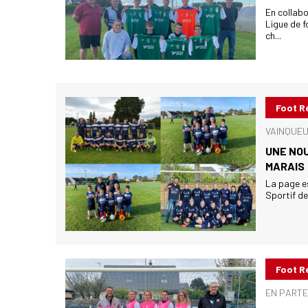
En collabo
Ligue de 
ch...
Foot R
VAINQUEU
UNE NOU
MARAIS
La page es
Sportif de
Foot R
EN PARTE