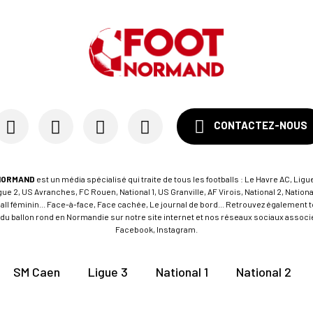
CONTACTEZ-NOUS
NORMAND
est un média spécialisé qui traite de tous les footballs : Le Havre AC, Ligue
e 2, US Avranches, FC Rouen, National 1, US Granville, AF Virois, National 2, Nation
tball féminin... Face-à-face, Face cachée, Le journal de bord... Retrouvez égalemen
du ballon rond en Normandie sur notre site internet et nos réseaux sociaux associés
Facebook, Instagram.
SM Caen
Ligue 3
National 1
National 2