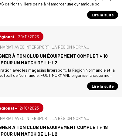
’AS de Montivilliers peine à réamorcer une dynamique po...
Lire la suite
égional -
20/11/2023
NARIAT AVEC INTERSPORT, LA RÉGION NORMA...
GNER À TON CLUB UN ÉQUIPEMENT COMPLET + 18
POUR UN MATCH DE L1-L2
ration avec les magasins Intersport, la Région Normandie et la
football de Normandie, FOOT NORMAND organise, chaque mo...
Lire la suite
égional -
12/10/2023
NARIAT AVEC INTERSPORT, LA RÉGION NORMA...
GNER À TON CLUB UN ÉQUIPEMENT COMPLET + 18
POUR UN MATCH DE L1-L2