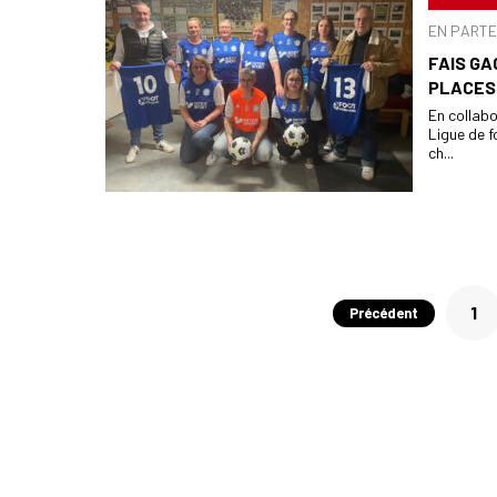
EN PARTE
FAIS GA
PLACES 
En collabo
Ligue de 
ch...
Pagination
1
Précédent
des
publications