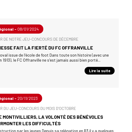
égional -
08/01/2024
R DE NOTRE JEU-CONCOURS DE DÉCEMBRE
ESSE FAIT LA FIERTÉ DU FC OFFRANVILLE
val issue de l'école de foot Dans toute son histoire (avec une
 1913), le FC Offranville ne s'est jamais aussi bien porté...
Lire la suite
égional -
20/11/2023
R DU JEU-CONCOURS DU MOIS D’OCTOBRE
DE MONTIVILLIERS, LA VOLONTÉ DES BÉNÉVOLES
URMONTER LES DIFFICULTÉS
truction par les jeunes Depuis sa relégation en R3 il y a quelques