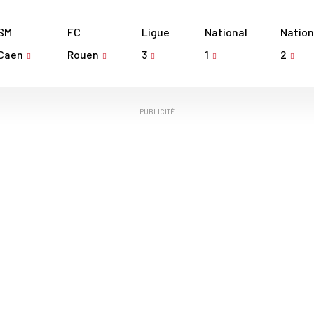
SM
FC
Ligue
National
Nation
Caen
Rouen
3
1
2
PUBLICITÉ