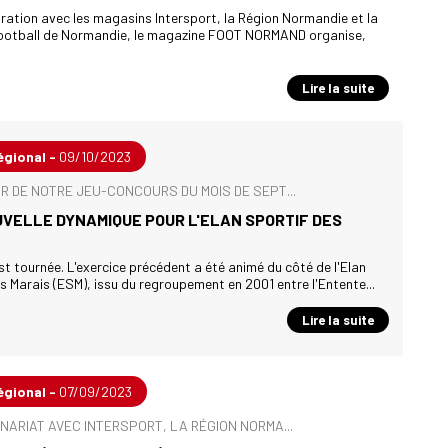
ration avec les magasins Intersport, la Région Normandie et la
football de Normandie, le magazine FOOT NORMAND organise,
Lire la suite
égional -
09/10/2023
R DE NOTRE JEU-CONCOURS DU MOIS DE SEPT...
VELLE DYNAMIQUE POUR L'ELAN SPORTIF DES
t tournée. L'exercice précédent a été animé du côté de l'Elan
s Marais (ESM), issu du regroupement en 2001 entre l'Entente...
Lire la suite
égional -
07/09/2023
NARIAT AVEC INTERSPORT, LA RÉGION NORMA...