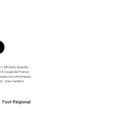
 1, SM Caen, Quevilly-
al 3, Coupe de France,
t toutes nos chroniques
 : X (ex-Twitter),
Foot Régional