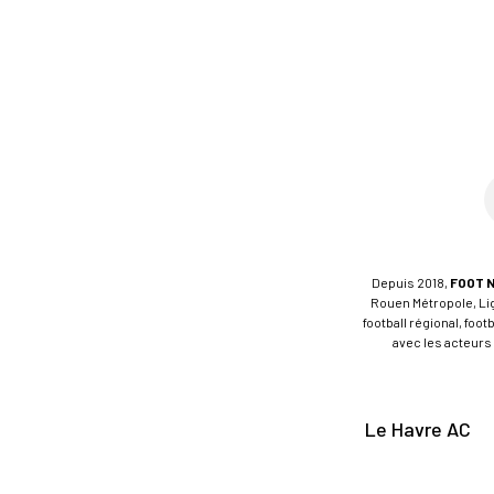
Depuis 2018,
FOOT 
Rouen Métropole, Ligu
football régional, foo
avec les acteurs 
Le Havre AC