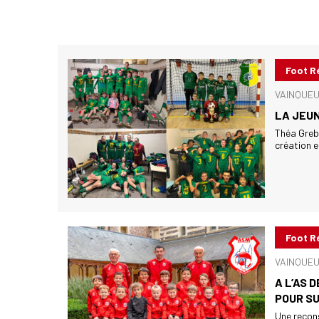
Foot R
VAINQUEU
LA JEUN
Théa Grebo
création en
Foot R
VAINQUEU
A L’AS 
POUR S
Une recons