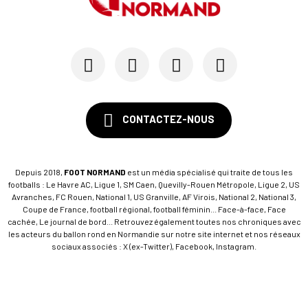
CONTACTEZ-NOUS
Depuis 2018,
FOOT NORMAND
est un média spécialisé qui traite de tous les
footballs : Le Havre AC, Ligue 1, SM Caen, Quevilly-Rouen Métropole, Ligue 2, US
Avranches, FC Rouen, National 1, US Granville, AF Virois, National 2, National 3,
Coupe de France, football régional, football féminin... Face-à-face, Face
cachée, Le journal de bord... Retrouvez également toutes nos chroniques avec
les acteurs du ballon rond en Normandie sur notre site internet et nos réseaux
sociaux associés : X (ex-Twitter), Facebook, Instagram.