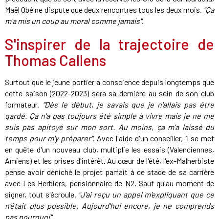
Maël Obé ne dispute que deux rencontres tous les deux mois.
"Ça
m'a mis un coup au moral comme jamais"
.
S'inspirer de la trajectoire de
Thomas Callens
Surtout que le jeune portier a conscience depuis longtemps que
cette saison (2022-2023) sera sa dernière au sein de son club
formateur.
"Dès le début, je savais que je n'allais pas être
gardé. Ça n'a pas toujours été simple à vivre mais je ne me
suis pas apitoyé sur mon sort. Au moins, ça m'a laissé du
temps pour m'y préparer"
. Avec l'aide d'un conseiller, il se met
en quête d'un nouveau club, multiplie les essais (Valenciennes,
Amiens) et les prises d'intérêt. Au cœur de l'été, l'ex-Malherbiste
pense avoir déniché le projet parfait à ce stade de sa carrière
avec Les Herbiers, pensionnaire de N2. Sauf qu'au moment de
signer, tout s'écroule.
"J'ai reçu un appel m'expliquant que ce
n'était plus possible. Aujourd'hui encore, je ne comprends
pas pourquoi"
.