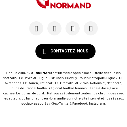
CONTACTEZ-NOUS
Depuis 2018,
FOOT NORMAND
est un média spécialisé qui traite de tous les
footballs : Le Havre AC, Ligue 1, SM Caen, Quevilly-Rouen Métropole, Ligue 2, US
Avranches, FC Rouen, National 1, US Granville, AF Virois, National 2, National 3,
Coupe de France, football régional, football féminin... Face-à-face, Face
cachée, Le journal de bord... Retrouvez également toutes nos chroniques avec
les acteurs du ballon rond en Normandie sur notre site internet et nos réseaux
sociaux associés : X (ex-Twitter), Facebook, Instagram.