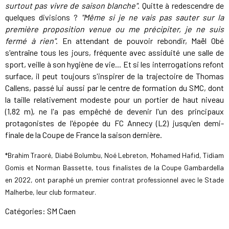
surtout pas vivre de saison blanche"
. Quitte à redescendre de
quelques divisions ?
"Même si je ne vais pas sauter sur la
première proposition venue ou me précipiter, je ne suis
fermé à rien"
. En attendant de pouvoir rebondir, Maël Obé
s'entraîne tous les jours, fréquente avec assiduité une salle de
sport, veille à son hygiène de vie... Et si les interrogations refont
surface, il peut toujours s'inspirer de la trajectoire de Thomas
Callens, passé lui aussi par le centre de formation du SMC, dont
la taille relativement modeste pour un portier de haut niveau
(1,82 m), ne l'a pas empêché de devenir l'un des principaux
protagonistes de l'épopée du FC Annecy (L2) jusqu'en demi-
finale de la Coupe de France la saison dernière.
*Brahim Traoré, Diabé Bolumbu, Noé Lebreton, Mohamed Hafid, Tidiam
Gomis et Norman Bassette, tous finalistes de la Coupe Gambardella
en 2022, ont paraphé un premier contrat professionnel avec le Stade
Malherbe, leur club formateur.
Catégories:
SM Caen