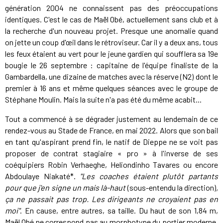
génération 2004 ne connaissent pas des préoccupations
identiques. C'est le cas de Maël Obé, actuellement sans club et à
la recherche d'un nouveau projet. Presque une anomalie quand
on jette un coup d'œil dans le rétroviseur. Car il y a deux ans, tous
les feux étaient au vert pour le jeune gardien qui soufflera sa 19e
bougie le 26 septembre : capitaine de l'équipe finaliste de la
Gambardella, une dizaine de matches avec la réserve (N2) dont le
premier à 16 ans et même quelques séances avec le groupe de
Stéphane Moulin. Mais la suite n'a pas été du même acabit...
Tout a commencé à se dégrader justement au lendemain de ce
rendez-vous au Stade de France, en mai 2022. Alors que son bail
en tant qu'aspirant prend fin, le natif de Dieppe ne se voit pas
proposer de contrat stagiaire « pro » à l'inverse de ses
coéquipiers Robin Verhaeghe, Heliondinho Tavares ou encore
Abdoulaye Niakaté*.
"Les coaches étaient plutôt partants
pour que j'en signe un mais là-haut
(sous-entendu la direction)
,
ça ne passait pas trop. Les dirigeants ne croyaient pas en
moi"
. En cause, entre autres, sa taille. Du haut de son 1,84 m,
Maël Obé ne correspond pas au morphotype du portier moderne.