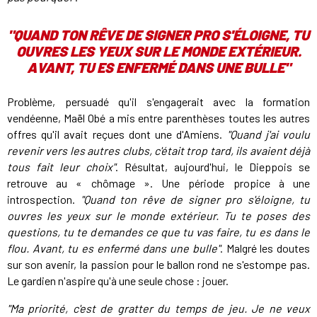
"
QUAND TON RÊVE DE SIGNER PRO S'ÉLOIGNE, TU
OUVRES LES YEUX SUR LE MONDE EXTÉRIEUR
.
AVANT, TU ES ENFERMÉ DANS UNE BULLE
"
Problème, persuadé qu'il s'engagerait avec la formation
vendéenne, Maël Obé a mis entre parenthèses toutes les autres
offres qu'il avait reçues dont une d'Amiens.
"Quand j'ai voulu
revenir vers les autres clubs, c'était trop tard, ils avaient déjà
tous fait leur choix"
. Résultat, aujourd'hui, le Dieppois se
retrouve au « chômage ». Une période propice à une
introspection.
"Quand ton rêve de signer pro s'éloigne, tu
ouvres les yeux sur le monde extérieur. Tu te poses des
questions, tu te demandes ce que tu vas faire, tu es dans le
flou. Avant, tu es enfermé dans une bulle"
. Malgré les doutes
sur son avenir, la passion pour le ballon rond ne s'estompe pas.
Le gardien n'aspire qu'à une seule chose : jouer.
"Ma priorité, c'est de gratter du temps de jeu. Je ne veux