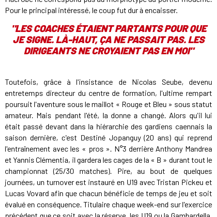
Pour le principal intéressé, le coup fut dur à encaisser.
"LES COACHES ÉTAIENT PARTANTS POUR QUE
JE SIGNE. LÀ-HAUT, ÇA NE PASSAIT PAS. LES
DIRIGEANTS NE CROYAIENT PAS EN MOI"
Toutefois, grâce à l'insistance de Nicolas Seube, devenu
entretemps directeur du centre de formation, l'ultime rempart
poursuit l'aventure sous le maillot « Rouge et Bleu » sous statut
amateur. Mais pendant l'été, la donne a changé. Alors qu'il lui
était passé devant dans la hiérarchie des gardiens caennais la
saison dernière, c'est Destiné Jopanguy (20 ans) qui reprend
l'entraînement avec les « pros ». N°3 derrière Anthony Mandrea
et Yannis Clémentia, il gardera les cages de la « B » durant tout le
championnat (25/30 matches). Pire, au bout de quelques
journées, un turnover est instauré en U19 avec Tristan Pickeu et
Lucas Vovard afin que chacun bénéficie de temps de jeu et soit
évalué en conséquence. Titulaire chaque week-end sur l'exercice
précédent que ce soit avec la réserve, les U19 ou la Gambardella,