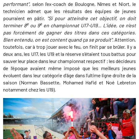
performant"
, selon l’ex-coach de Boulogne, Nîmes et Niort, le
technicien admet que les résultats des équipes de jeunes
pourraient en pâtir.
"Si pour atteindre cet objectif, on doit
e
e
terminer 8
ou 9
en championnat U17-U19… L’idée, ce n’est
pas forcément de gagner des titres dans ces catégories.
Bien entendu, on est content quand ça se produit"
. Attention,
toutefois, car à trop jouer avec le feu, on finit par se brûler. Il y a
deux ans, les U17, les U19 et la réserve s’étaient tous battus pour
sauver leur place dans leur championnat respectif ; les décideurs
de l’époque avaient même imposé que les meilleurs jeunes
évoluent dans leur catégorie d’âge dans l’ultime ligne droite de la
saison (Norman Bassette, Mohamed Hafid et Noé Lebreton
notamment chez les U19).