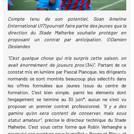
Compte tenu de son potentiel, Soan Ameline
(international U17) pourrait faire partie des jeunes que la
direction du Stade Malherbe souhaite protéger en
proposant un contrat par anticipation. ©Damien
Deslandes
"C'est quelque chose qui m'a surpris cette saison, on
avait énormément de joueurs pros
(34)
"
. Partant de ce
constat mis en lumière par Pascal Plancque, les dirigeants
normands se sont montrés beaucoup plus sélectifs dans
les offres formulées aux jeunes issus du centre de
formation. C'est bien simple, parmi les éléments dont
l'engagement se termine au 30 juin*, aucun ne s'est vu
proposer un premier contrat professionnel.
"Il y a des
gamins qu'on sera content de conserver, mais sous
statut amateur"
, précise le directeur technique du Stade
Malherbe. C'est sous cette forme que Robin Verhaeghe a
poursuivi son aventure sous le maillot « Rouge et Bleu » et