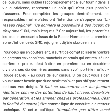
de joueurs, sans oublier l’accompagnement à leur fournir dans la
vie quotidienne, représente un coût qu’il n'est plus possible
d’assumer. Pour compléter les groupes d’entraînement, les
responsables malherbistes ont l’intention de s’appuyer sur
"un
réseau régional"
.
"Ça donnera la possibilité à des locaux de
s’exprimer"
. Oui, mais lesquels ? Car aujourd’hui, les potentiels
les plus intéressants issus de la Basse-Normandie, la première
zone d’influence du SMC, rejoignent déjà le club caennais.
Pour ceux qui en douteraient, il suffit de comptabiliser le nombre
de garçons calvadosiens, manchois et ornais qui ont réalisé une
carrière « pro », c’est-à-dire en première ou en deuxième
division, ces dix dernières années sans avoir porté le maillot «
Rouge et Bleu » au cours de leur cursus. Si on peut vous aider,
vous n’aurez besoin que d’une seule main, et pas obligatoirement
de tous vos doigts.
"Il faut se concentrer sur les joueurs
identifiés comme des potentiels de haut niveau, deux-trois
par génération, et les amener chez les professionnels. C’est
la finalité du centre"
, fixe comme ligne de conduite le directeur
technique. Si cette politique
"n’empêche pas d’être aussi