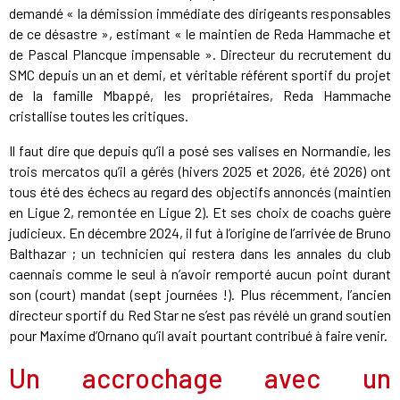
demandé « la démission immédiate des dirigeants responsables
de ce désastre », estimant « le maintien de Reda Hammache et
de Pascal Plancque impensable ». Directeur du recrutement du
SMC depuis un an et demi, et véritable référent sportif du projet
de la famille Mbappé, les propriétaires, Reda Hammache
cristallise toutes les critiques.
Il faut dire que depuis qu’il a posé ses valises en Normandie, les
trois mercatos qu’il a gérés (hivers 2025 et 2026, été 2026) ont
tous été des échecs au regard des objectifs annoncés (maintien
en Ligue 2, remontée en Ligue 2). Et ses choix de coachs guère
judicieux. En décembre 2024, il fut à l’origine de l’arrivée de Bruno
Balthazar ; un technicien qui restera dans les annales du club
caennais comme le seul à n’avoir remporté aucun point durant
son (court) mandat (sept journées !). Plus récemment, l’ancien
directeur sportif du Red Star ne s’est pas révélé un grand soutien
pour Maxime d’Ornano qu’il avait pourtant contribué à faire venir.
Un accrochage avec un