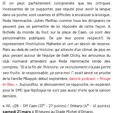
Si on peut parfaitement comprendre que les critiques
incessantes de ce supporter, pas réputé pour avoir la langue
dans sa poche, sont usantes et difficiles à encaisser à la longue,
Reda Hammache, Julien Meilhac comme tous les dirigeants ne
peuvent pas se permettre de lui répondre de cette façon. A
l’échelle du monde du foot sur la place de Caen, ce sont des
personnalités publiques. De par leur poste respectif, ils
représentent l’institution Malherbe et ont un devoir de réserve.
Mais au-delà de cette histoire, qui atteste d'un climat de plus en
plus pesant autour de l'équipe de Gaël Clichy, les amoureux du
club normand attendent que Reda Hammache rende des
comptes.
"Si à la fin de l’histoire, ce recrutement n’a pas porté
ses fruits, le responsable, ça sera moi !"
, avait lancé ce proche
de la famille Mbappé, début septembre,
dans le podcast « Rouge
et Bleu »
. Aujourd’hui, le dénouement se rapproche, en espérant
pour le SMC que l’épilogue ne soit pas aussi triste que la saison
dernière.
e
e
>
N1. J26 - SM Caen (12
- 27 points) / Orléans (4
- 41 points),
samedi 21 mars
à 18 heures au Stade Michel-d'Ornano.