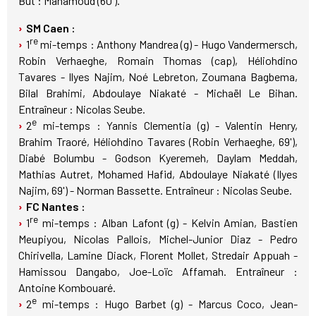
But : Mahamoud (60').
SM Caen :
re
1
mi-temps : Anthony Mandrea (g) - Hugo Vandermersch,
Robin Verhaeghe, Romain Thomas (cap), Héliohdino
Tavares - Ilyes Najim, Noé Lebreton, Zoumana Bagbema,
Bilal Brahimi, Abdoulaye Niakaté - Michaël Le Bihan.
Entraîneur : Nicolas Seube.
e
2
mi-temps : Yannis Clementia (g) - Valentin Henry,
Brahim Traoré, Héliohdino Tavares (Robin Verhaeghe, 69'),
Diabé Bolumbu - Godson Kyeremeh, Daylam Meddah,
Mathias Autret, Mohamed Hafid, Abdoulaye Niakaté (Ilyes
Najim, 69') - Norman Bassette. Entraîneur : Nicolas Seube.
FC Nantes :
re
1
mi-temps : Alban Lafont (g) - Kelvin Amian, Bastien
Meupiyou, Nicolas Pallois, Michel-Junior Diaz - Pedro
Chirivella, Lamine Diack, Florent Mollet, Stredair Appuah -
Hamissou Dangabo, Joe-Loïc Affamah. Entraîneur :
Antoine Kombouaré.
e
2
mi-temps : Hugo Barbet (g) - Marcus Coco, Jean-