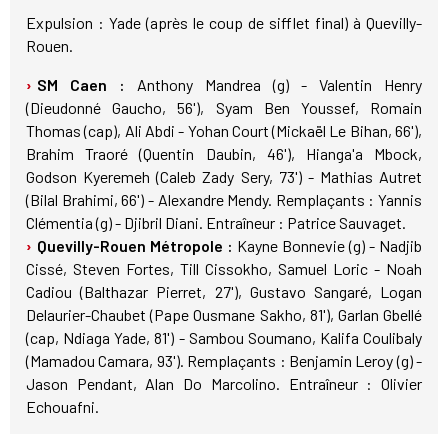
Expulsion : Yade (après le coup de sifflet final) à Quevilly-
Rouen.
SM Caen :
Anthony Mandrea (g) - Valentin Henry
(Dieudonné Gaucho, 56'), Syam Ben Youssef, Romain
Thomas (cap), Ali Abdi - Yohan Court (Mickaël Le Bihan, 66'),
Brahim Traoré (Quentin Daubin, 46'), Hianga'a Mbock,
Godson Kyeremeh (Caleb Zady Sery, 73') - Mathias Autret
(Bilal Brahimi, 66') - Alexandre Mendy. Remplaçants : Yannis
Clémentia (g) - Djibril Diani. Entraîneur : Patrice Sauvaget.
Quevilly-Rouen Métropole :
Kayne Bonnevie (g) - Nadjib
Cissé, Steven Fortes, Till Cissokho, Samuel Loric - Noah
Cadiou (Balthazar Pierret, 27'), Gustavo Sangaré, Logan
Delaurier-Chaubet (Pape Ousmane Sakho, 81'), Garlan Gbellé
(cap, Ndiaga Yade, 81') - Sambou Soumano, Kalifa Coulibaly
(Mamadou Camara, 93'). Remplaçants : Benjamin Leroy (g) -
Jason Pendant, Alan Do Marcolino. Entraîneur : Olivier
Echouafni.