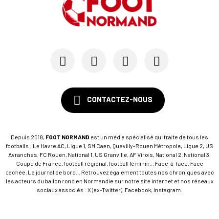
CONTACTEZ-NOUS
Depuis 2018,
FOOT NORMAND
est un média spécialisé qui traite de tous les
footballs : Le Havre AC, Ligue 1, SM Caen, Quevilly-Rouen Métropole, Ligue 2, US
Avranches, FC Rouen, National 1, US Granville, AF Virois, National 2, National 3,
Coupe de France, football régional, football féminin... Face-à-face, Face
cachée, Le journal de bord... Retrouvez également toutes nos chroniques avec
les acteurs du ballon rond en Normandie sur notre site internet et nos réseaux
sociaux associés : X (ex-Twitter), Facebook, Instagram.