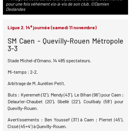
pour une fois véhément vis-à-vis de son club. ©Damien
Deslandes
e
Ligue 2. 14
journée (samedi 11 novembre)
SM Caen - Quevilly-Rouen Métropole
3-3
Stade Michel-d'Ornano. 14 485 spectateurs.
Mi-temps : 2-2.
Arbitrage de M. Aurélien Petit.
Buts : Kyeremeh (12'), Mendy (43'), Le Bihan (96') pour Caen ;
Delaurier-Chaubet (20'), Gbellé (22'), Coulibaly (58') pour
Quevilly-Rouen.
Avertissements : Ben Youssef (31') à Caen ; Pierret (45'),
Cissé (45+4') à Quevilly-Rouen.