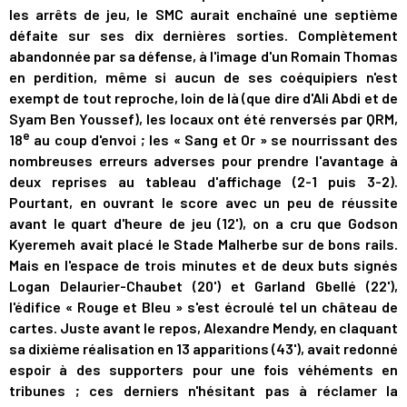
les arrêts de jeu, le SMC aurait enchaîné une septième
défaite sur ses dix dernières sorties. Complètement
abandonnée par sa défense, à l'image d'un Romain Thomas
en perdition, même si aucun de ses coéquipiers n'est
exempt de tout reproche, loin de là (que dire d'Ali Abdi et de
Syam Ben Youssef), les locaux ont été renversés par QRM,
e
18
au coup d'envoi ; les « Sang et Or » se nourrissant des
nombreuses erreurs adverses pour prendre l'avantage à
deux reprises au tableau d'affichage (2-1 puis 3-2).
Pourtant, en ouvrant le score avec un peu de réussite
avant le quart d'heure de jeu (12'), on a cru que Godson
Kyeremeh avait placé le Stade Malherbe sur de bons rails.
Mais en l'espace de trois minutes et de deux buts signés
Logan Delaurier-Chaubet (20') et Garland Gbellé (22'),
l'édifice « Rouge et Bleu » s'est écroulé tel un château de
cartes. Juste avant le repos, Alexandre Mendy, en claquant
sa dixième réalisation en 13 apparitions (43'), avait redonné
espoir à des supporters pour une fois véhéments en
tribunes ; ces derniers n'hésitant pas à réclamer la