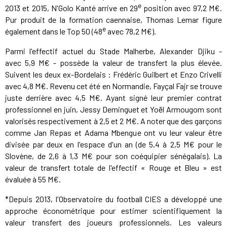
e
2013 et 2015, N'Golo Kanté arrive en 29
position avec 97,2 M€.
Pur produit de la formation caennaise, Thomas Lemar figure
e
également dans le Top 50 (48
avec 78,2 M€).
Parmi l'effectif actuel du Stade Malherbe, Alexander Djiku -
avec 5,9 M€ - possède la valeur de transfert la plus élevée.
Suivent les deux ex-Bordelais : Frédéric Guilbert et Enzo Crivelli
avec 4,8 M€. Revenu cet été en Normandie, Fayçal Fajr se trouve
juste derrière avec 4,5 M€. Ayant signé leur premier contrat
professionnel en juin, Jessy Deminguet et Yoël Armougom sont
valorisés respectivement à 2,5 et 2 M€. A noter que des garçons
comme Jan Repas et Adama Mbengue ont vu leur valeur être
divisée par deux en l'espace d'un an (de 5,4 à 2,5 M€ pour le
Slovène, de 2,6 à 1,3 M€ pour son coéquipier sénégalais). La
valeur de transfert totale de l'effectif « Rouge et Bleu » est
évaluée à 55 M€.
*Depuis 2013, l'Observatoire du football CIES a développé une
approche économétrique pour estimer scientifiquement la
valeur transfert des joueurs professionnels. Les valeurs