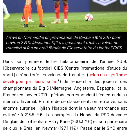
Arrivé en Normandie en provenance de Bastia à l'été 2017 pour
environ 2 M€, Alexander Djiku a quasiment triplé sa valeur de
transfert si l'on en croit l'étude de l'Observatoire du football CIES.
Dans sa première lettre hebdomadaire de l'année 2019,
l'Observatoire du football CIES (Centre international d'étude du
sport) a répertorié les valeurs de transfert (
selon un algorithme
développé par leurs soins
*) de l'ensemble des joueurs des
championnats du Big 5 (Allemagne, Angleterre, Espagne, Italie,
France) en janvier 2019 ; période correspondant bien entendu au
mercato hivernal. En tête de ce classement, on retrouve, sans
énorme surprise, Kylian Mbappé dont la valeur marchande est
estimée à 218,5 M€. Le champion du Monde du PSG devance
l'Anglais de Tottenham Harry Kane (200,3 M€) et son partenaire
de club le Brésilien Neymar (197,1 M€). Passé par le SMC entre